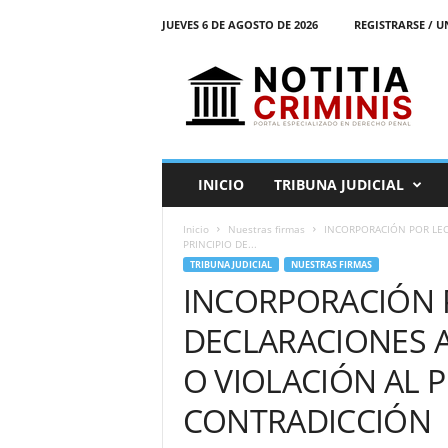
JUEVES 6 DE AGOSTO DE 2026
REGISTRARSE / U
N
o
t
i
t
i
a
INICIO
TRIBUNA JUDICIAL
C
r
Inicio
Nuestras firmas
INCORPORACIÓN POR LEC
i
PRINCIPIO DE...
m
TRIBUNA JUDICIAL
NUESTRAS FIRMAS
i
INCORPORACIÓN 
n
i
DECLARACIONES A
s
E
O VIOLACIÓN AL P
l
P
CONTRADICCIÓN
o
r