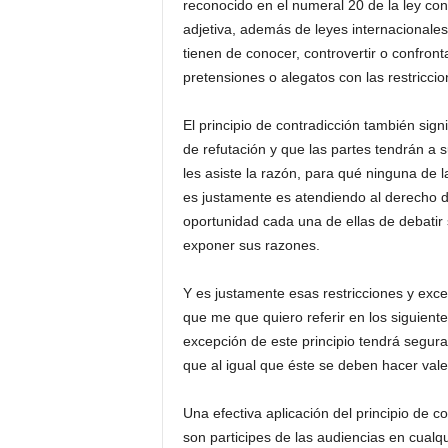
reconocido en el numeral 20 de la ley cons
P
adjetiva, además de leyes internacionales
e
tienen de conocer, controvertir o confron
n
a
pretensiones o alegatos con las restricci
l
El principio de contradicción también signi
de refutación y que las partes tendrán a
les asiste la razón, para qué ninguna de 
es justamente es atendiendo al derecho de
oportunidad cada una de ellas de debatir
exponer sus razones.
Y es justamente esas restricciones y exce
que me que quiero referir en los siguien
excepción de este principio tendrá segura
que al igual que éste se deben hacer vale
Una efectiva aplicación del principio de c
son participes de las audiencias en cualqu