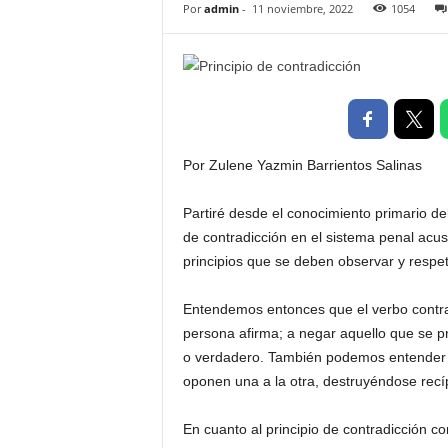
Por
admin
-
11 noviembre, 2022
1054
t
a
l
d
e
D
i
Por Zulene Yazmin Barrientos Salinas
f
u
s
Partiré desde el conocimiento primario del 
i
de contradicción en el sistema penal acus
ó
principios que se deben observar y respet
n
d
Entendemos entonces que el verbo contradi
e
persona afirma; a negar aquello que se p
l
S
o verdadero. También podemos entender d
a
oponen una a la otra, destruyéndose rec
b
e
En cuanto al principio de contradicción c
r