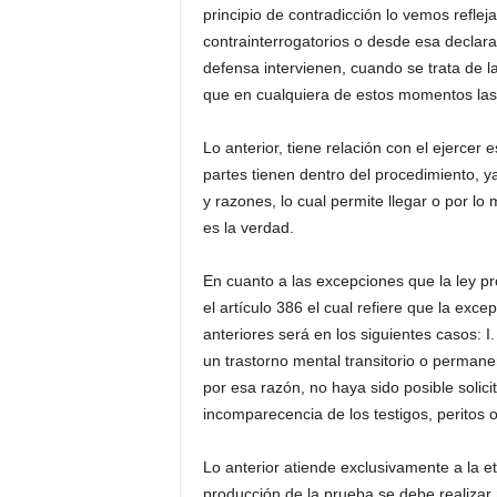
principio de contradicción lo vemos reflej
contrainterrogatorios o desde esa declarac
defensa intervienen, cuando se trata de l
que en cualquiera de estos momentos las 
Lo anterior, tiene relación con el ejerce
partes tienen dentro del procedimiento, y
y razones, lo cual permite llegar o por l
es la verdad.
En cuanto a las excepciones que la ley pr
el artículo 386 el cual refiere que la exc
anteriores será en los siguientes casos: I
un trastorno mental transitorio o permane
por esa razón, no haya sido posible solic
incomparecencia de los testigos, peritos 
Lo anterior atiende exclusivamente a la 
producción de la prueba se debe realizar 