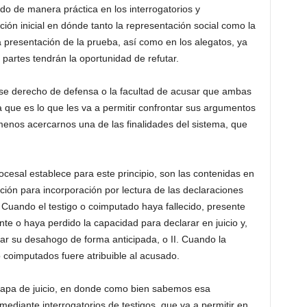
ado de manera práctica en los interrogatorios y
ión inicial en dónde tanto la representación social como la
a presentación de la prueba, así como en los alegatos, ya
partes tendrán la oportunidad de refutar.
r ese derecho de defensa o la facultad de acusar que ambas
a que es lo que les va a permitir confrontar sus argumentos
o menos acercarnos una de las finalidades del sistema, que
ocesal establece para este principio, son las contenidas en
epción para incorporación por lectura de las declaraciones
. Cuando el testigo o coimputado haya fallecido, presente
nte o haya perdido la capacidad para declarar en juicio y,
itar su desahogo de forma anticipada, o II. Cuando la
o coimputados fuere atribuible al acusado.
etapa de juicio, en donde como bien sabemos esa
mediante interrogatorios de testigos, que va a permitir en