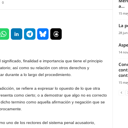
Merc
0
a...
15 ma
La p
28 jun
Aspe
14 no
significado, finalidad e importancia que tiene el principio
Conc
atorio; así como su relación con otros derechos y
cont
ar durante a lo largo del procedimiento.
cont
15 ma
cción, se refiere a expresar lo opuesto de lo que otra
resenta como cierto; o a demostrar que algo no es correcto
icho termino como aquella afirmación y negación que se
íprocamente.
omo uno de los rectores del sistema penal acusatorio,