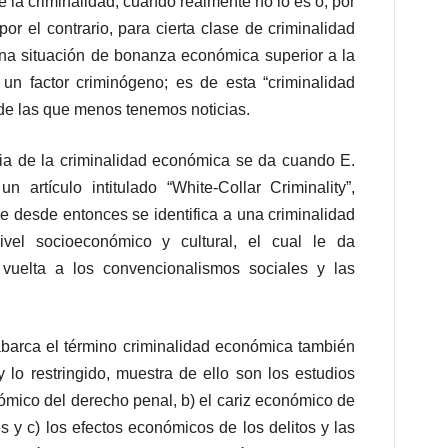
 la criminalidad, cuando realmente no lo es o, por
or el contrario, para cierta clase de criminalidad
una situación de bonanza económica superior a la
 un factor criminógeno; es de esta “criminalidad
 de las que menos tenemos noticias.
ria de la criminalidad económica se da cuando E.
 artículo intitulado “White-Collar Criminality”,
ue desde entonces se identifica a una criminalidad
ivel socioeconómico y cultural, el cual le da
a vuelta a los convencionalismos sociales y las
 abarca el término criminalidad económica también
y lo restringido, muestra de ello son los estudios
nómico del derecho penal, b) el cariz económico de
es y c) los efectos económicos de los delitos y las