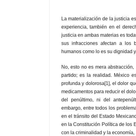
t
a
l
La materialización de la justicia e
d
experiencia, también en el derec
e
justicia en ambas materias es tod
D
sus infracciones afectan a los 
i
f
humanos como lo es su dignidad y,
u
s
No, esto no es mera abstracción, n
i
partido; es la realidad. México 
ó
n
profunda y dolorosa[1], el dolor 
d
medicamentos para reducir el dolor
e
del penúltimo, ni del antepenúl
l
S
embargo, entre todos los problem
a
en el tránsito del Estado Mexican
b
en la Constitución Política de lo
e
con la criminalidad y la economía
r