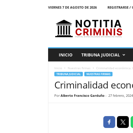
VIERNES 7 DE AGOSTO DE 2026
REGISTRARSE / 
N
o
t
i
t
i
a
INICIO
TRIBUNA JUDICIAL
C
r
Inicio
Nuestras firmas
Criminalidad económica. P
i
TRIBUNA JUDICIAL
NUESTRAS FIRMAS
m
Criminalidad econó
i
n
i
Por
Alberto Francisco Garduño
-
27 febrero, 2024
s
E
l
P
o
r