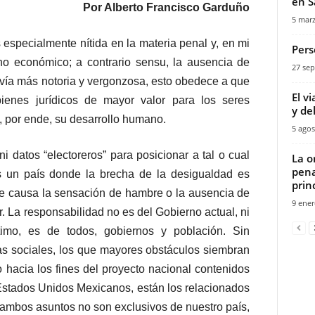
en S
Por Alberto Francisco Garduño
5 marz
s especialmente nítida en la materia penal y, en mi
Pers
ho económico; a contrario sensu, la ausencia de
27 sep
avía más notoria y vergonzosa, esto obedece a que
El v
bienes jurídicos de mayor valor para los seres
y del
 por ende, su desarrollo humano.
5 agos
i datos “electoreros” para posicionar a tal o cual
La o
pena
es un país donde la brecha de la desigualdad es
prin
que causa la sensación de hambre o la ausencia de
9 ener
. La responsabilidad no es del Gobierno actual, ni
timo, es de todos, gobiernos y población. Sin
as sociales, los que mayores obstáculos siembran
o hacia los fines del proyecto nacional contenidos
s Estados Unidos Mexicanos, están los relacionados
, ambos asuntos no son exclusivos de nuestro país,