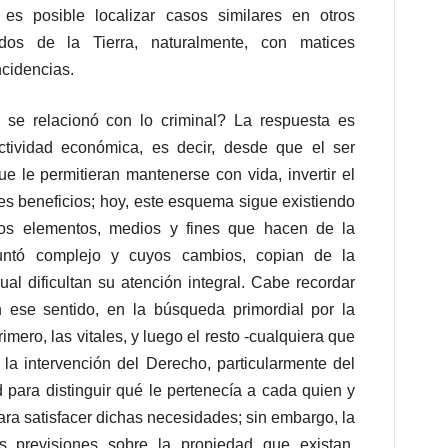
 es posible localizar casos similares en otros
lados de la Tierra, naturalmente, con matices
ncidencias.
e relacionó con lo criminal? La respuesta es
ctividad económica, es decir, desde que el ser
e le permitieran mantenerse con vida, invertir el
es beneficios; hoy, este esquema sigue existiendo
os elementos, medios y fines que hacen de la
suntó complejo y cuyos cambios, copian de la
l dificultan su atención integral. Cabe recordar
n ese sentido, en la búsqueda primordial por la
imero, las vitales, y luego el resto -cualquiera que
 la intervención del Derecho, particularmente del
para distinguir qué le pertenecía a cada quien y
ra satisfacer dichas necesidades; sin embargo, la
previsiones sobre la propiedad que existan,