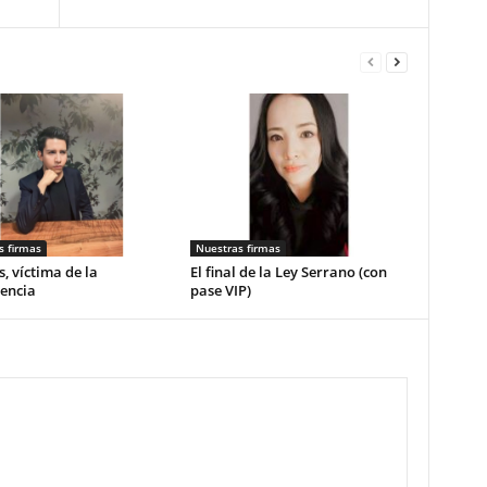
s firmas
Nuestras firmas
, víctima de la
El final de la Ley Serrano (con
encia
pase VIP)