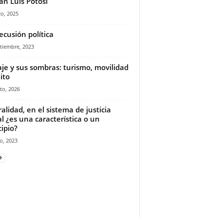
an Luis Potosí
o, 2025
ecusión política
tiembre, 2023
iaje y sus sombras: turismo, movilidad
ito
to, 2026
ralidad, en el sistema de justicia
l ¿es una característica o un
cipio?
o, 2023