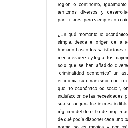
P
región o continente, igualmente
e
territorios diversos y desarrol
n
particulares; pero siempre con coi
a
l
¿En qué momento lo económico s
simple, desde el origen de la a
humano buscó los satisfactores qu
menor esfuerzo y lograr los mayor
solo que se han añadido divers
“criminalidad económica” un a
economía su dinamismo, con lo cua
que “lo económico es social”, e
satisfacción de las necesidades, pr
sea su origen- fue imprescindible
régimen del derecho de propiedad 
de qué podía disponer cada uno pa
norma no es mágica y por más 