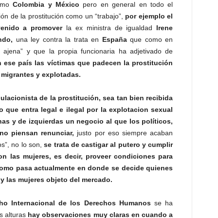
como
Colombia y México
pero en general en todo el
ción de la prostitución como un “trabajo”,
por ejemplo el
enido a promover
la ex ministra de igualdad
Irene
ndo,
una ley contra la trata en
España
que como en
n ajena” y que la propia funcionaria ha adjetivado de
 ese país las víctimas que padecen la prostitución
 migrantes y explotadas.
gulacionista de la prostitución, sea tan bien recibida
o que entra legal e ilegal por la explotacion sexual
as y de izquierdas un negocio al que los políticos,
no piensan renunciar,
justo por eso siempre acaban
s”, no lo son,
se trata de castigar al putero y cumplir
on las mujeres, es decir, proveer condiciones para
o como pasa actualmente en donde se decide quienes
y las mujeres objeto del mercado.
ho Internacional de los Derechos Humanos
se ha
as alturas
hay observaciones muy claras en cuando a