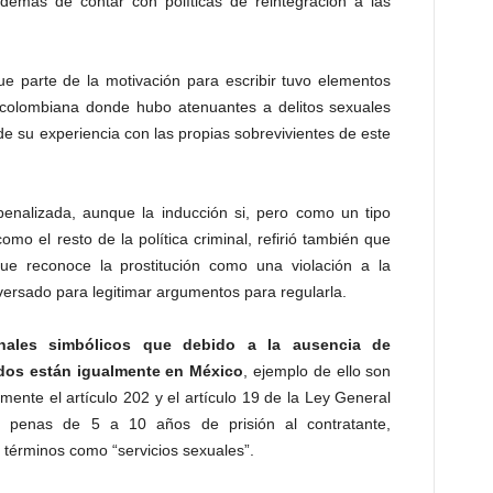
demás de contar con políticas de reintegración a las
ue parte de la motivación para escribir tuvo elementos
ón colombiana donde hubo atenuantes a delitos sexuales
e su experiencia con las propias sobrevivientes de este
 penalizada, aunque la inducción si, pero como un tipo
omo el resto de la política criminal, refirió también que
ue reconoce la prostitución como una violación a la
ersado para legitimar argumentos para regularla.
nales simbólicos que debido a la ausencia de
dos están igualmente en México
, ejemplo de ello son
mente el artículo 202 y el artículo 19 de la Ley General
 penas de 5 a 10 años de prisión al contratante,
términos como “servicios sexuales”.