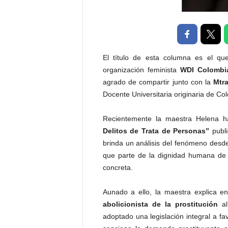
P
e
n
a
l
El título de esta columna es el q
organización feminista
WDI Colombi
agrado de compartir junto con la
Mtr
Docente Universitaria originaria de Co
Recientemente la maestra Helena ha
Delitos de Trata de Personas”
publ
brinda un análisis del fenómeno desde
que parte de la dignidad humana de l
concreta.
Aunado a ello, la maestra explica en
abolicionista de la prostitución
al
adoptado una legislación integral a 