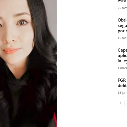
está
25 ma
Obti
segu
por 
15 mar
Capa
apli
la le
1 marz
FGR 
deli
13 jul