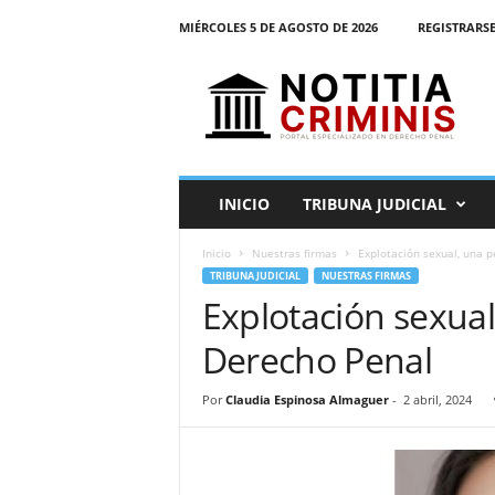
MIÉRCOLES 5 DE AGOSTO DE 2026
REGISTRARSE
N
o
t
i
t
i
a
INICIO
TRIBUNA JUDICIAL
C
r
Inicio
Nuestras firmas
Explotación sexual, una 
i
TRIBUNA JUDICIAL
NUESTRAS FIRMAS
m
Explotación sexual
i
n
Derecho Penal
i
s
E
Por
Claudia Espinosa Almaguer
-
2 abril, 2024
l
P
o
r