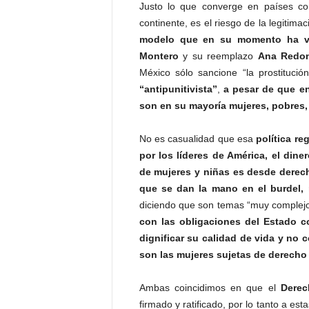
Justo lo que converge en países 
continente, es el riesgo de la legitima
modelo que en su momento ha v
Montero
y su reemplazo
Ana Redo
México sólo sancione “la prostitució
“antipunitivista”
,
a pesar de que en
son en su mayoría mujeres, pobres,
No es casualidad que esa
política re
por los líderes de América, el diner
de mujeres y niñas es desde derech
que se dan la mano en el burdel, 
diciendo que son temas “muy complejo
con las obligaciones del Estado c
dignificar su calidad de vida y n
son las mujeres sujetas de derecho 
Ambas coincidimos en que el
Derec
firmado y ratificado, por lo tanto a est