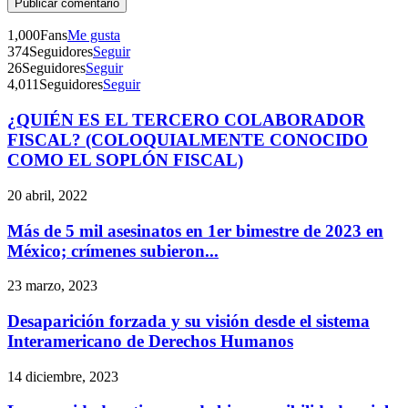
1,000
Fans
Me gusta
374
Seguidores
Seguir
26
Seguidores
Seguir
4,011
Seguidores
Seguir
¿QUIÉN ES EL TERCERO COLABORADOR
Telegram
FISCAL? (COLOQUIALMENTE CONOCIDO
COMO EL SOPLÓN FISCAL)
20 abril, 2022
Más de 5 mil asesinatos en 1er bimestre de 2023 en
México; crímenes subieron...
23 marzo, 2023
Desaparición forzada y su visión desde el sistema
Interamericano de Derechos Humanos
14 diciembre, 2023