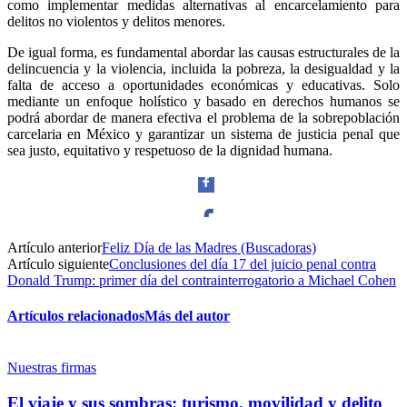
como implementar medidas alternativas al encarcelamiento para
delitos no violentos y delitos menores.
De igual forma, es fundamental abordar las causas estructurales de la
delincuencia y la violencia, incluida la pobreza, la desigualdad y la
falta de acceso a oportunidades económicas y educativas. Solo
mediante un enfoque holístico y basado en derechos humanos se
podrá abordar de manera efectiva el problema de la sobrepoblación
carcelaria en México y garantizar un sistema de justicia penal que
sea justo, equitativo y respetuoso de la dignidad humana.
Artículo anterior
Feliz Día de las Madres (Buscadoras)
Facebook
Artículo siguiente
Conclusiones del día 17 del juicio penal contra
Donald Trump: primer día del contrainterrogatorio a Michael Cohen
Artículos relacionados
Más del autor
Twitter
Nuestras firmas
El viaje y sus sombras: turismo, movilidad y delito