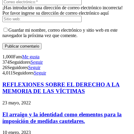
¡Has introducido una dirección de correo electrónico incorrecta!
Por favor ingrese su dirección de correo electrónico aquí
Guardar mi nombre, correo electrónico y sitio web en este
navegador la próxima vez que comente.
1,000
Fans
Me gusta
374
Seguidores
Seguir
26
Seguidores
Seguir
4,011
Seguidores
Seguir
REFLEXIONES SOBRE EL DERECHO A LA
Telegram
MEMORIA DE LAS VÍCTIMAS
23 mayo, 2022
El arraigo y la identidad como elementos para la
imposición de medidas cautelares.
10 enero, 2023