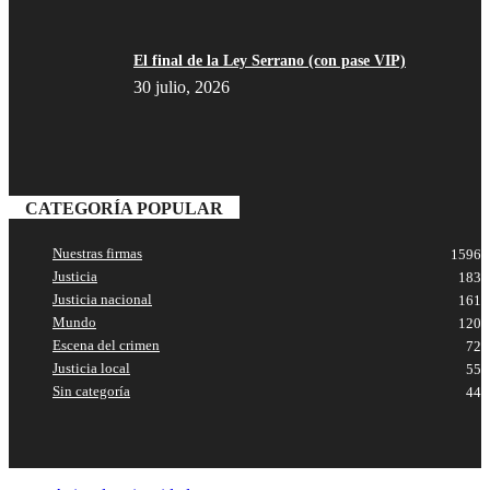
Threads
El final de la Ley Serrano (con pase VIP)
30 julio, 2026
CATEGORÍA POPULAR
Nuestras firmas
1596
Justicia
183
Justicia nacional
161
Mundo
120
Escena del crimen
72
Justicia local
55
Sin categoría
44