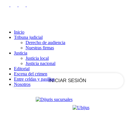
RECUPERACIÓN DE CONTRASEÑA
REGISTRARSE
Registrarse
¡Bienvenido!
Ingrese a su cuenta
Inicio
Tribuna judicial
Derecho de audiencia
Nuestras firmas
tu nombre de usuario
Justicia
Justicia local
Justicia nacional
tu contraseña
Editorial
Escena del crimen
Entre celdas y pasillos
Nosotros
¿Olvidaste tu contraseña?
Recupera tu contraseña