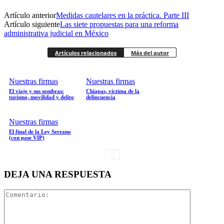
Artículo anterior
Medidas cautelares en la práctica. Parte III
Facebook
Artículo siguiente
Las siete propuestas para una reforma
Bluesky
administrativa judicial en México
Artículos relacionados
Más del autor
Twitter
Threads
Nuestras firmas
Nuestras firmas
El viaje y sus sombras:
Chiapas, víctima de la
turismo, movilidad y delito
delincuencia
Nuestras firmas
El final de la Ley Serrano
Whatsapp
(con pase VIP)
DEJA UNA RESPUESTA
Linkedin