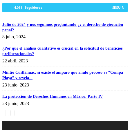
4,011
Seguidores
SEGUIR
Telegram
Julio de 2024 y nos seguimos preguntando ¿y el derecho de ejecución
penal?
8 julio, 2024
¿Por qué el análisis cualitativo es crucial en la solicitud de beneficios
preliberacionales?
22 abril, 2023
Mintió Cuitláhuac: sí existe el amparo que anuló proceso vs “Compa
Playa” y revela...
23 junio, 2023
La protección de Derechos Humanos en México. Parte IV
23 junio, 2023