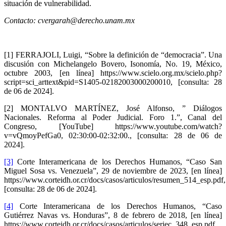
situación de vulnerabilidad.
Contacto: cvergarah@derecho.unam.mx
[1] FERRAJOLI, Luigi, “Sobre la definición de “democracia”. Una
discusión con Michelangelo Bovero, Isonomía, No. 19, México,
octubre 2003, [en línea] https://www.scielo.org.mx/scielo.php?
script=sci_arttext&pid=S1405-02182003000200010, [consulta: 28
de 06 de 2024].
[2] MONTALVO MARTÍNEZ, José Alfonso, ” Diálogos
Nacionales. Reforma al Poder Judicial. Foro 1.”, Canal del
Congreso, [YouTube] https://www.youtube.com/watch?
v=vQmoyPefGa0, 02:30:00-02:32:00., [consulta: 28 de 06 de
2024].
[3]
Corte Interamericana de los Derechos Humanos, “Caso San
Miguel Sosa vs. Venezuela”, 29 de noviembre de 2023, [en línea]
https://www.corteidh.or.cr/docs/casos/articulos/resumen_514_esp.pdf,
[consulta: 28 de 06 de 2024].
[4]
Corte Interamericana de los Derechos Humanos, “Caso
Gutiérrez Navas vs. Honduras”, 8 de febrero de 2018, [en línea]
https://www.corteidh.or.cr/docs/casos/articulos/seriec_348_esp.pdf,