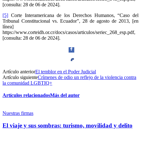
[consulta: 28 de 06 de 2024].
[5]
Corte Interamericana de los Derechos Humanos, “Caso del
Tribunal Constitucional vs. Ecuador”, 28 de agosto de 2013, [en
línea]
https://www.corteidh.or.cr/docs/casos/articulos/seriec_268_esp.pdf,
[consulta: 28 de 06 de 2024].
Artículo anterior
El temblor en el Poder Judicial
Facebook
Artículo siguiente
Crímenes de odio un reflejo de la violencia contra
la comunidad LGBTIQ+
Artículos relacionados
Más del autor
Twitter
Nuestras firmas
El viaje y sus sombras: turismo, movilidad y delito