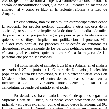
efectos generales de normas sujetas a controversia constitucional o
acción de inconstitucionalidad, y a toda la judicatura en materia de
Whatsapp
amparo, tal y como se hizo en la reciente reforma a la Ley de
Amparo.
En este sentido, han existido múltiples preocupaciones desde
la academia, los propios poderes judiciales, y otros sectores de la
sociedad, no solo porque implicaría la destitución inmediata de miles
de personas, sino porque las reglas propuestas para la elección de
quienes les sustituyan implican una politización del proceso. Más
Linkedin
allá del voto popular, los procesos de selección de candidaturas
dependerán exclusivamente de los partidos políticos, pues serán las
cámaras y el ejecutivo, quienes nombrarán a la mayoría de las
personas que podrán ser votadas.
Tal como señaló el ministro Luis María Aguilar en el análisis
realizado el 27 de junio en la Cámara de Diputados, la elección
popular no es una idea novedosa, y se ha planteado varias veces en
México, incluso, no es el centro de las críticas, sino acarrear la
inexistencia de una verdadera independencia judicial si la
candidatura depende del partido en el poder.
Por décadas, se ha criticado la elección de quienes llegan a la
Suprema Corte de Justicia, pues pocas veces provienen de carrera
judicial, y en casos extremos, como el único desde la reforma del 96,
la presidencia de la República designa directamente, como en el