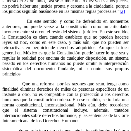
la mesa del 27 de junio, “así se cambie una o diez veces a los jueces,
no podrá haber una justicia pronta y cercana a la ciudadanía, porque
los juicios seguirán basándose en las mismas reglas procesales.”
[2]
En este sentido, y como he defendido en momentos
anteriores, no puede verse a la constitución como un articulado
inconexo entre sí o con el resto del sistema jurídico. En este sentido,
la Constitución es clara cuando establece que no pueden hacerse
leyes ad hoc, como en este caso, y más aún, que no pueden ser
retroactivas en perjuicio de derechos adquiridos. Aunque la idea
general en México es que la Constitución puede hacer lo que sea y
regular la realidad por encima de cualquier disposición, un sistema
basado en los derechos humanos no puede omitir la interpretación
sistemática del documento fundante, ni ir contra sus propios
principios.
Que una reforma, por las razones que sean, tenga como
finalidad eliminar derechos de miles de personas específicas de un
instante a otro, no es compatible con la protección a los derechos
humanos que la constitución ordena. En ese sentido, se trataría una
norma constitucional, inconstitucional. Más aún, debe recordarse
que el sistema constitucional incluye, además, tratados
internacionales sobre derechos humanos, y las sentencias de la Corte
Interamericana de los Derechos Humanos.
Sobre este tema, no estamos ante la incertidumbre, la Corte