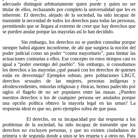
adecuado distinguir arbitrariamente quien puede y quien no ser
titular de ellos, rechazando por completo la universalidad que les es
inherente. El derecho, alejado de la sociedad, ha sido incapaz de
transmitir la necesidad de todos los derechos para todas las personas,
permitiendo que se llegara al extremo de creer que hay derechos que
se pueden anular porque las mayorías así lo han decidido.
Sin embargo, los derechos no se pueden consultar porque
siempre habrá alguien inconforme, de ahí que surgiera la noción del
poder judicial como un poder “contra mayoritario”, para limitar las
actuaciones contrarias a ellos. Ese concepto en estos tiempos casi es
igual a “poder enemigo del pueblo”. Sin embargo, si consultamos
los derechos a las mayorías ¿qué pasará con los derechos de quienes
están en desventaja? Ejemplos sobran, pero poblaciones LBGT,
derechos sexuales de las mujeres, personas indígenas y
afrodescendientes, minorías religiosas y étnicas, hemos padecido por
siglos el flagelo de no ser populares entre las masas. ¿Pueden
nuestros derechos o los de cualquier persona ser anulados porque
una opción política obtuvo la mayoría legal en las urnas? La
respuesta ideal es que no, pero ejemplos sobra de que pasa.
El derecho, en su incapacidad por dar respuesta a los
problemas de la sociedad, ha sido incapaz de transmitir que los
derechos no excluyen personas, y que no existen ciudadanos de
primera y de segunda donde a unos se les respeta y a otros no. Para