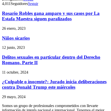
4,011
Seguidores
Seguir
Rosario Robles gana amparo y sus casos por La
Telegram
Estafa Maestra siguen paralizados
26 enero, 2023
Niños sicarios
12 junio, 2023
Delitos sexuales en particular dentro del Derecho
Romano. Parte II
11 octubre, 2024
¿Culpable o inocente?: Jurado inicia deliberaciones
contra Donald Trump este miércoles
29 mayo, 2024
Somos un grupo de profesionales comprometidos con llevarte
información de interés nacional e internacional. Tenemos el mejor