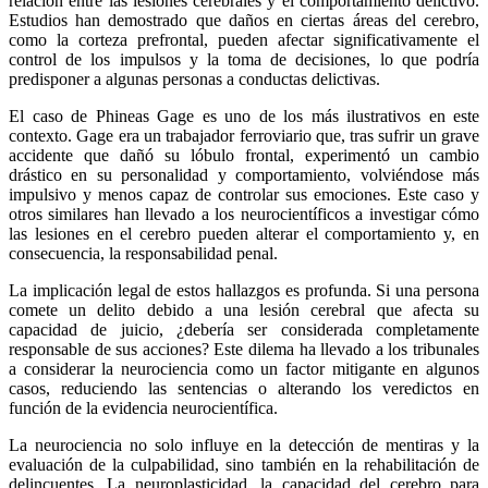
relación entre las lesiones cerebrales y el comportamiento delictivo.
Estudios han demostrado que daños en ciertas áreas del cerebro,
como la corteza prefrontal, pueden afectar significativamente el
control de los impulsos y la toma de decisiones, lo que podría
predisponer a algunas personas a conductas delictivas.
El caso de Phineas Gage es uno de los más ilustrativos en este
contexto. Gage era un trabajador ferroviario que, tras sufrir un grave
accidente que dañó su lóbulo frontal, experimentó un cambio
drástico en su personalidad y comportamiento, volviéndose más
impulsivo y menos capaz de controlar sus emociones. Este caso y
otros similares han llevado a los neurocientíficos a investigar cómo
las lesiones en el cerebro pueden alterar el comportamiento y, en
consecuencia, la responsabilidad penal.
Telegram
La implicación legal de estos hallazgos es profunda. Si una persona
comete un delito debido a una lesión cerebral que afecta su
capacidad de juicio, ¿debería ser considerada completamente
responsable de sus acciones? Este dilema ha llevado a los tribunales
a considerar la neurociencia como un factor mitigante en algunos
casos, reduciendo las sentencias o alterando los veredictos en
función de la evidencia neurocientífica.
La neurociencia no solo influye en la detección de mentiras y la
evaluación de la culpabilidad, sino también en la rehabilitación de
delincuentes. La neuroplasticidad, la capacidad del cerebro para