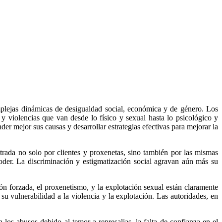
omplejas dinámicas de desigualdad social, económica y de género. Los
 violencias que van desde lo físico y sexual hasta lo psicológico y
er mejor sus causas y desarrollar estrategias efectivas para mejorar la
trada no solo por clientes y proxenetas, sino también por las mismas
oder. La discriminación y estigmatización social agravan aún más su
ión forzada, el proxenetismo, y la explotación sexual están claramente
 vulnerabilidad a la violencia y la explotación. Las autoridades, en
s abusos debido al temor a represalias, la falta de confianza en el