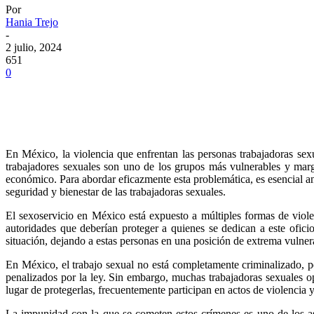
Por
Hania Trejo
-
2 julio, 2024
651
0
En México, la violencia que enfrentan las personas trabajadoras sex
trabajadores sexuales son uno de los grupos más vulnerables y marg
económico. Para abordar eficazmente esta problemática, es esencial ana
seguridad y bienestar de las trabajadoras sexuales.
El sexoservicio en México está expuesto a múltiples formas de viole
autoridades que deberían proteger a quienes se dedican a este ofic
situación, dejando a estas personas en una posición de extrema vulner
En México, el trabajo sexual no está completamente criminalizado, per
penalizados por la ley. Sin embargo, muchas trabajadoras sexuales o
lugar de protegerlas, frecuentemente participan en actos de violencia y
La impunidad con la que se cometen estos crímenes es uno de los as