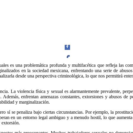
uales es una problemática profunda y multifacética que refleja las c
inalizados en la sociedad mexicana, enfrentando una serie de abusos y
Facebook
lizarla desde una perspectiva criminológica, lo que nos permitirá entend
ncia. La violencia física y sexual es alarmantemente prevalente, perpe
io. Además, enfrentan amenazas constantes, extorsiones y abusos de p
abilidad y marginalización.
Twitter
o sí se penaliza bajo ciertas circunstancias. Por ejemplo, la prostituc
peran en un entorno legal ambiguo y a menudo hostil, lo que aumenta su
 extorsión.
pectos más preocupantes. Muchos trabajadores sexuales no denuncian lo