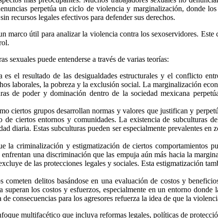
e denuncias perpetúa un ciclo de violencia y marginalización, donde los
Whatsapp
 sin recursos legales efectivos para defender sus derechos.
 un marco útil para analizar la violencia contra los sexoservidores. Es
rol.
as sexuales puede entenderse a través de varias teorías:
ia es el resultado de las desigualdades estructurales y el conflicto en
Linkedin
echos laborales, la pobreza y la exclusión social. La marginalización ec
cturas de poder y dominación dentro de la sociedad mexicana perpetú
cómo ciertos grupos desarrollan normas y valores que justifican y perpe
tro de ciertos entornos y comunidades. La existencia de subculturas d
idad diaria. Estas subculturas pueden ser especialmente prevalentes en 
 que la criminalización y estigmatización de ciertos comportamientos p
 enfrentan una discriminación que las empuja aún más hacia la marginal
 excluye de las protecciones legales y sociales. Esta estigmatización tam
uos cometen delitos basándose en una evaluación de costos y beneficios
ia superan los costos y esfuerzos, especialmente en un entorno donde l
a de consecuencias para los agresores refuerza la idea de que la violencia
foque multifacético que incluya reformas legales, políticas de protecci