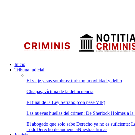
Inicio
Tribuna judicial
El viaje y sus sombras: turismo, movilidad y delito
Chiapas, víctima de la delincuencia
El final de la Ley Serrano (con pase VIP)
Las nuevas huellas del crimen: De Sherlock Holmes a la In
El abogado que solo sabe Derecho ya no es suficiente: Las
Todo
Derecho de audiencia
Nuestras firmas
Justicia