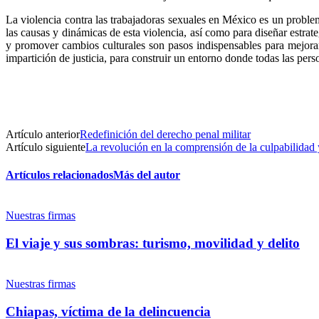
La violencia contra las trabajadoras sexuales en México es un problema
las causas y dinámicas de esta violencia, así como para diseñar estrat
y promover cambios culturales son pasos indispensables para mejorar
impartición de justicia, para construir un entorno donde todas las pe
Artículo anterior
Redefinición del derecho penal militar
Artículo siguiente
La revolución en la comprensión de la culpabilidad 
Artículos relacionados
Más del autor
Nuestras firmas
El viaje y sus sombras: turismo, movilidad y delito
Nuestras firmas
Chiapas, víctima de la delincuencia