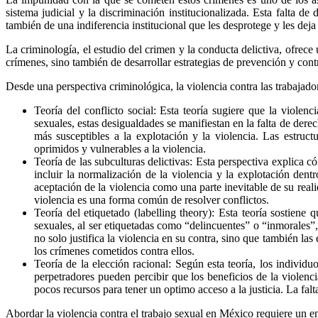
sistema judicial y la discriminación institucionalizada. Esta falta d
también de una indiferencia institucional que les desprotege y les deja
La criminología, el estudio del crimen y la conducta delictiva, ofrece
crímenes, sino también de desarrollar estrategias de prevención y cont
Desde una perspectiva criminológica, la violencia contra las trabajador
Teoría del conflicto social: Esta teoría sugiere que la violenc
sexuales, estas desigualdades se manifiestan en la falta de der
más susceptibles a la explotación y la violencia. Las estru
oprimidos y vulnerables a la violencia.
Teoría de las subculturas delictivas: Esta perspectiva explica 
incluir la normalización de la violencia y la explotación den
aceptación de la violencia como una parte inevitable de su real
violencia es una forma común de resolver conflictos.
Teoría del etiquetado (labelling theory): Esta teoría sostiene
sexuales, al ser etiquetadas como “delincuentes” o “inmorales”,
no solo justifica la violencia en su contra, sino que también las
los crímenes cometidos contra ellos.
Teoría de la elección racional: Según esta teoría, los individ
perpetradores pueden percibir que los beneficios de la violenc
pocos recursos para tener un optimo acceso a la justicia. La falt
Abordar la violencia contra el trabajo sexual en México requiere un en