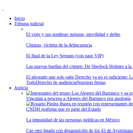
Inicio
Tribuna judicial
El viaje y sus sombras: turismo, movilidad y delito
Chiapas, víctima de la delincuencia
El final de la Ley Serrano (con pase VIP)
Las nuevas huellas del crimen: De Sherlock Holmes a la In
El abogado que solo sabe Derecho ya no es suficiente: Las
Todo
Derecho de audiencia
Nuestras firmas
Justicia
Vinculan a proceso a Alegres del Barranco por apología
CNDH reafirma que es parte del Estado
La impunidad de las personas jurídicas en México
Cae otro ligado con desaparición de los 43 de Ayotzinap