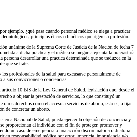
por ejemplo, ¿qué pasa cuando personal médico se niega a practicar
deontológicos, principios éticos o bioéticos que rigen su profesión.
lución unánime de la Suprema Corte de Justicia de la Nación de fecha 7
ometida a dicha práctica y el médico se niegue a ejecutarla no existiría
na persona desarrollar una práctica determinada que se traduzca en la
de que se trate.
y los profesionales de la salud para excusarse personalmente de
io a sus convicciones o conciencias.
 artículo 10 BIS de la Ley General de Salud, legislación que, desde el
recho a objetar la prestación de servicios, lo que constituyó un
e otros derechos como el acceso a servicios de aborto, esto es, a fijar
ión de concretar un aborto.
 Sistema Nacional de Salud, pueda ejercer la objeción de conciencia y
 se proporcionan al individuo con el fin de proteger, promover y
siendo un caso de emergencia o una acción discriminatoria o dilatoria
rrir en responsabilidad médica por error, impericia, imprudencia y/o