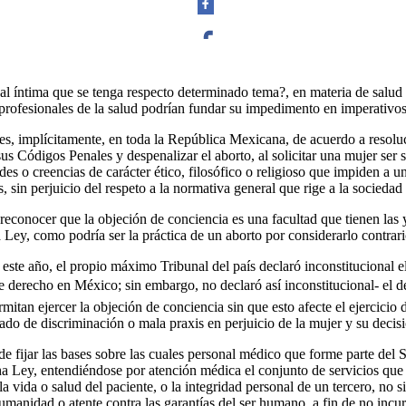
Facebook
l íntima que se tenga respecto determinado tema?, en materia de salud 
profesionales de la salud podrían fundar su impedimento en imperativos 
lo es, implícitamente, en toda la República Mexicana, de acuerdo a reso
s Códigos Penales y despenalizar el aborto, al solicitar una mujer ser s
des o creencias de carácter ético, filosófico o religioso que impiden a u
Twitter
, sin perjuicio del respeto a la normativa general que rige a la sociedad 
reconocer que la objeción de conciencia es una facultad que tienen las 
la Ley, como podría ser la práctica de un aborto por considerarlo contrar
este año, el propio máximo Tribunal del país declaró inconstitucional el
derecho en México; sin embargo, no declaró así inconstitucional- el de
Whatsapp
itan ejercer la objeción de conciencia sin que esto afecte el ejercicio d
zado de discriminación o mala praxis en perjuicio de la mujer y su decis
 de fijar las bases sobre las cuales personal médico que forme parte del
cha Ley, entendiéndose por atención médica el conjunto de servicios que
a vida o salud del paciente, o la integridad personal de un tercero, no 
humanidad o atente contra las garantías del ser humano, a fin de no incu