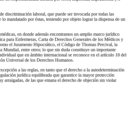
de discriminación laboral, que puede ser invocada por todas las
e lo mandatado por éstas, teniendo por objeto lograr la dispensa de un
as médicas, en donde además encontramos un amplio marco jurídico
Ética para Enfermeras, Carta de Derechos Generales de los Médicos y
s como el Juramento Hipocrático, el Código de Thomas Percival, la
 Mundial, entre otros; lo que sin duda constituye un importante
ndividual que en ámbito internacional se reconoce en el artículo 18 del
ción Universal de los Derechos Humanos.
xcepción a las reglas, en tanto que el derecho a la autodeterminación
egulación jurídica equilibrada que garantice la mayor protección
uy arraigadas, de las que emana el derecho de objeción sin violar