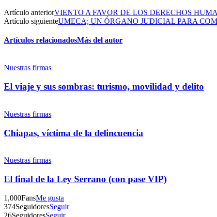
Artículo anterior
VIENTO A FAVOR DE LOS DERECHOS HUMA
Artículo siguiente
UMECA; UN ÓRGANO JUDICIAL PARA COM
Artículos relacionados
Más del autor
Nuestras firmas
El viaje y sus sombras: turismo, movilidad y delito
Nuestras firmas
Chiapas, víctima de la delincuencia
Nuestras firmas
El final de la Ley Serrano (con pase VIP)
1,000
Fans
Me gusta
374
Seguidores
Seguir
26
Seguidores
Seguir