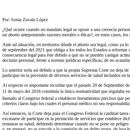
Por: Sonia Zavala López
¿Qué ocurre cuando un mandato legal se opone a una creencia persona
un aborto anteponiendo razones morales o éticas?, en estos casos, los 
Ante tal situación, en territorios dónde el aborto sea legal, como ya 
de septiembre del 2021 que obliga a los todos los Estados a reformar su
consecuencia legal para éste debido a que no se pueden castigar actitu
decisión personal, frente a normas jurídicas específicas, de no acatarlas
Lo anterior sería así debido a que la propia Suprema Corte no deja de 
participar en la provisión de diversos servicios de salud incluidos en 
Al respecto es importante recordar que el pasado 20 de Septiembre de 
11 de mayo del 2018 constituía la única normatividad que regulaba ese 
llamado al Congreso federal a establecer lineamientos precisos que perm
criterios claros bajo los cuales el personal médico no sea responsabili
Así entonces, la Corte deja para el Congreso Federal la cardinal tarea
excusarse de participar en la prestación de servicios que establece di
restaurar su salud, debiendo determinar cuando no se pone en peligro l
y, en general, no se vincule a la comisión de un delito grave, de lesa 