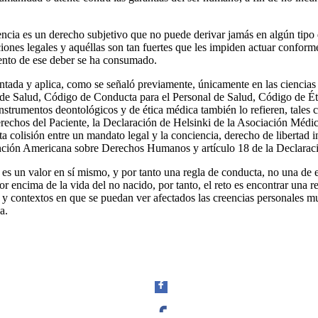
Linkedin
encia es un derecho subjetivo que no puede derivar jamás en algún tipo 
iones legales y aquéllas son tan fuertes que les impiden actuar conform
iento de ese deber se ha consumado.
ntada y aplica, como se señaló previamente, únicamente en las cienci
al de Salud, Código de Conducta para el Personal de Salud, Código de 
instrumentos deontológicos y de ética médica también lo refieren, tale
chos del Paciente, la Declaración de Helsinki de la Asociación Médica
 colisión entre un mandato legal y la conciencia, derecho de libertad i
vención Americana sobre Derechos Humanos y artículo 18 de la Declara
es un valor en sí mismo, y por tanto una regla de conducta, no una de e
or encima de la vida del no nacido, por tanto, el reto es encontrar una r
s y contextos en que se puedan ver afectados las creencias personales m
a.