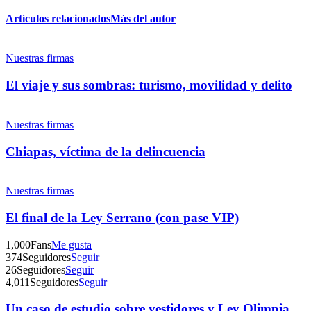
Artículos relacionados
Más del autor
Twitter
Nuestras firmas
El viaje y sus sombras: turismo, movilidad y delito
Nuestras firmas
Whatsapp
Chiapas, víctima de la delincuencia
Nuestras firmas
El final de la Ley Serrano (con pase VIP)
Linkedin
1,000
Fans
Me gusta
374
Seguidores
Seguir
26
Seguidores
Seguir
4,011
Seguidores
Seguir
Un caso de estudio sobre vestidores y Ley Olimpia