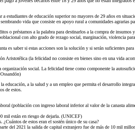
el pago a jóvenes becarios entre 18 y 29 años que no están integrados e
Linkedin
r a estudiantes de educación superior no mayores de 29 años en situaci
sembrando vida que consiste en apoyo rural a comunidades agrarias para
ditos o préstamos a la palabra para destinarlos a la compra de insumos
oblacional con alto grado de rezago social, marginación, violencia para 
nta es saber si estas acciones son la solución y si serán suficientes para
ón Aristotélica (la felicidad no consiste en bienes sino en una vida ac
 organización social. La felicidad tiene como componente la autosuficie
s Ossandón)
a la educación, a la salud y a un empleo que permita el desarrollo integr
jos de estos.
boral (población con ingreso laboral inferior al valor de la canasta a
00 mil están en riesgo de dejarla. (UNICEF)
s. ¿Cuántos de estos eran el sostén único de su casa?
rte del 2021 la salida de capital extranjero fue de más de 10 mil millo