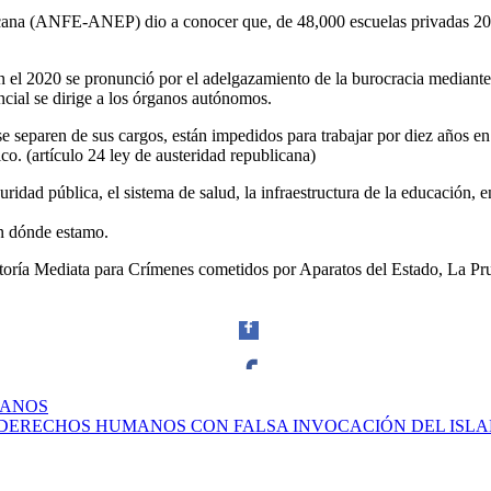
cana (ANFE-ANEP) dio a conocer que, de 48,000 escuelas privadas 20,00
n el 2020 se pronunció por el adelgazamiento de la burocracia mediante 
encial se dirige a los órganos autónomos.
e separen de sus cargos, están impedidos para trabajar por diez años en
o. (artículo 24 ley de austeridad republicana)
dad pública, el sistema de salud, la infraestructura de la educación, en
¿en dónde estamo.
utoría Mediata para Crímenes cometidos por Aparatos del Estado, La P
MANOS
Facebook
S DERECHOS HUMANOS CON FALSA INVOCACIÓN DEL ISL