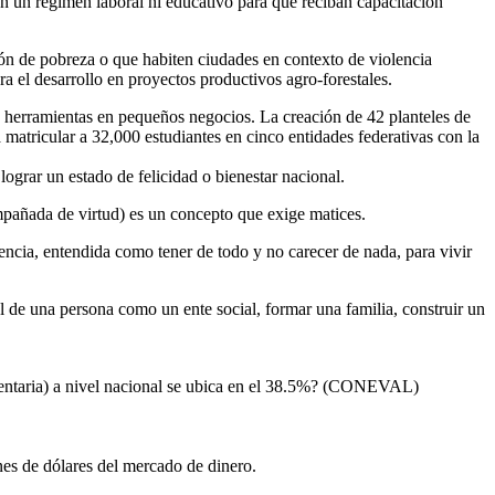
n un régimen laboral ni educativo para que reciban capacitación
ón de pobreza o que habiten ciudades en contexto de violencia
 el desarrollo en proyectos productivos agro-forestales.
 y herramientas en pequeños negocios. La creación de 42 planteles de
matricular a 32,000 estudiantes en cinco entidades federativas con la
 lograr un estado de felicidad o bienestar nacional.
ompañada de virtud) es un concepto que exige matices.
ncia, entendida como tener de todo y no carecer de nada, para vivir
al de una persona como un ente social, formar una familia, construir un
limentaria) a nivel nacional se ubica en el 38.5%? (CONEVAL)
nes de dólares del mercado de dinero.