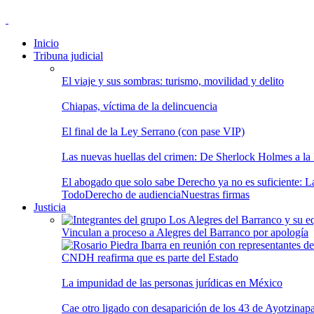
Inicio
Tribuna judicial
El viaje y sus sombras: turismo, movilidad y delito
Chiapas, víctima de la delincuencia
El final de la Ley Serrano (con pase VIP)
Las nuevas huellas del crimen: De Sherlock Holmes a la In
El abogado que solo sabe Derecho ya no es suficiente: Las
Todo
Derecho de audiencia
Nuestras firmas
Justicia
Vinculan a proceso a Alegres del Barranco por apología
CNDH reafirma que es parte del Estado
La impunidad de las personas jurídicas en México
Cae otro ligado con desaparición de los 43 de Ayotzinap