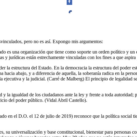
Facebook
esvinculados, pero no es así. Expongo mis argumentos:
ado es una organización que tiene como soporte un orden político y un 
as y jurídicas están estrechamente vinculadas con los fines a que aspira 
Twitter
er la estructura del Estado. En la democracia la estructura del poder est
ba hacia abajo, y a diferencia de aquella, la soberanía radica en la pers
 la ejecutiva y la judicial. (Carré de Malberg) El principio de legalidad se
d y la igualdad de los ciudadanos ante la ley y frente a toda autoridad;
Whatsapp
icio del poder público. (Vidal Abril Castello).
o en el D.O. el 12 de julio de 2019) reconoce que la política social tien
es, su universalización y base constitucional, bienestar para personas