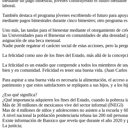
mediante un pago bimestral; jóvenes construyendo el futuro mediante 
laboral.
También destaca el programa jóvenes escribiendo el futuro para apoya
mediante pagos bimestrales durante cinco bimestres; otro programa es 
Uno más, las tandas para el bienestar mediante el otorgamiento de cré
las Universidades para el Bienestar en comunidades de alta densidad p
asignación de una beca mensual.
Nadie puede regatear el carácter social de estas acciones, pero la pregu
La felicidad como uno de los fines del Estado, más allá de la concepci
La felicidad es un estadio que comprende a todos los miembros de una
bien y en comunidad. Felicidad es tener una buena vida. (Juan Carlo
Para aspirar a una buena vida es necesaria la alimentación, el acceso 
patrimonio y que estos satisfactores se repliquen a sus hijos, y a los hi
¿Eso qué significa?
¿Qué importancia adquieren los fines del Estado, cuando la pobreza la
Más de 30 millones de mexicanos vive del sector informal (INEGI)
Mas de 4 millones de niños y adolescentes no asisten a la escuela y 6
A nivel nacional la población penitenciaria rebasa las 200 mil persona
Existe información de Banxico que revela que durante el año 2020 y pa
La justicia;