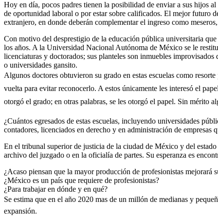
Hoy en día, pocos padres tienen la posibilidad de enviar a sus hijos al 
de oportunidad laboral o por estar sobre calificados. El mejor futuro d
extranjero, en donde deberán complementar el ingreso como meseros, l
Con motivo del desprestigio de la educación pública universitaria que
los años. A la Universidad Nacional Autónoma de México se le restitu
licenciaturas y doctorados; sus planteles son inmuebles improvisados
o universidades gansito.
Algunos doctores obtuvieron su grado en estas escuelas como resorte
vuelta para evitar reconocerlo. A estos únicamente les interesó el pape
otorgó el grado; en otras palabras, se les otorgó el papel. Sin mérito a
¿Cuántos egresados de estas escuelas, incluyendo universidades públ
contadores, licenciados en derecho y en administración de empresas q
En el tribunal superior de justicia de la ciudad de México y del esta
archivo del juzgado o en la oficialía de partes. Su esperanza es encont
¿Acaso piensan que la mayor producción de profesionistas mejorará s
¿México es un país que requiere de profesionistas?
¿Para trabajar en dónde y en qué?
Se estima que en el año 2020 mas de un millón de medianas y pequeñas
expansión.