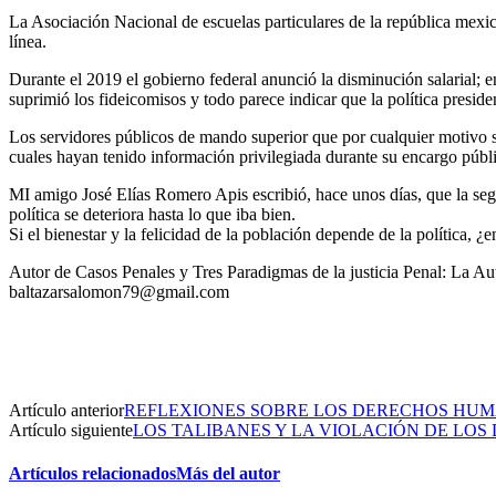
La Asociación Nacional de escuelas particulares de la república mexi
línea.
Durante el 2019 el gobierno federal anunció la disminución salarial; e
suprimió los fideicomisos y todo parece indicar que la política presid
Los servidores públicos de mando superior que por cualquier motivo s
cuales hayan tenido información privilegiada durante su encargo públic
MI amigo José Elías Romero Apis escribió, hace unos días, que la seguri
política se deteriora hasta lo que iba bien.
Si el bienestar y la felicidad de la población depende de la política, 
Autor de Casos Penales y Tres Paradigmas de la justicia Penal: La A
baltazarsalomon79@gmail.com
Artículo anterior
REFLEXIONES SOBRE LOS DERECHOS HU
Artículo siguiente
LOS TALIBANES Y LA VIOLACIÓN DE LO
Artículos relacionados
Más del autor