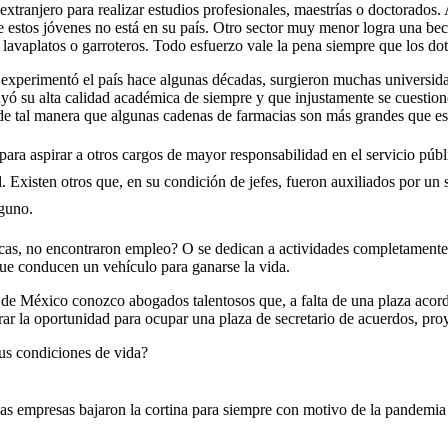
extranjero para realizar estudios profesionales, maestrías o doctorados. 
e estos jóvenes no está en su país. Otro sector muy menor logra una beca
avaplatos o garroteros. Todo esfuerzo vale la pena siempre que los do
 experimentó el país hace algunas décadas, surgieron muchas universida
yó su alta calidad académica de siempre y que injustamente se cuestion
 de tal manera que algunas cadenas de farmacias son más grandes que es
 para aspirar a otros cargos de mayor responsabilidad en el servicio púb
l. Existen otros que, en su condición de jefes, fueron auxiliados por un s
lguno.
icas, no encontraron empleo? O se dedican a actividades completamente
ue conducen un vehículo para ganarse la vida.
do de México conozco abogados talentosos que, a falta de una plaza acor
rar la oportunidad para ocupar una plaza de secretario de acuerdos, proyec
us condiciones de vida?
 empresas bajaron la cortina para siempre con motivo de la pandemia 