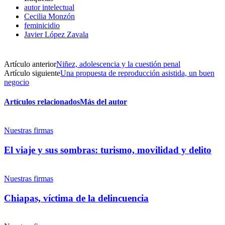
autor intelectual
Facebook
Cecilia Monzón
feminicidio
Javier López Zavala
Twitter
Artículo anterior
Niñez, adolescencia y la cuestión penal
Artículo siguiente
Una propuesta de reproducción asistida, un buen
negocio
Artículos relacionados
Más del autor
Whatsapp
Nuestras firmas
El viaje y sus sombras: turismo, movilidad y delito
Nuestras firmas
Chiapas, víctima de la delincuencia
Linkedin