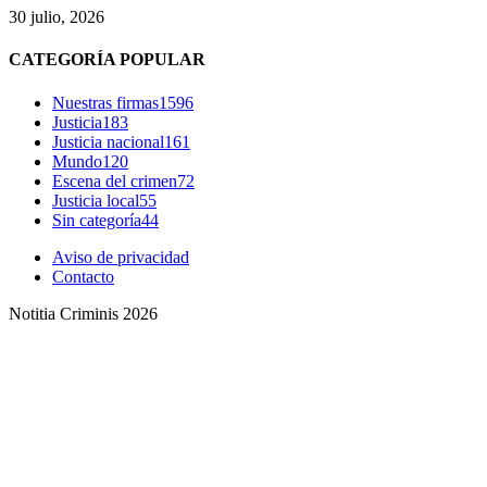
30 julio, 2026
Threads
CATEGORÍA POPULAR
Nuestras firmas
1596
Justicia
183
Justicia nacional
161
Mundo
120
Escena del crimen
72
Justicia local
55
Sin categoría
44
Aviso de privacidad
Contacto
Notitia Criminis 2026