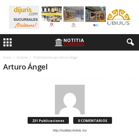
Inicio
Autores
Publicaciones por Arturo Ángel
Arturo Ángel
231 Publicaciones
0 COMENTARIOS
http://notitiacriminis.mx