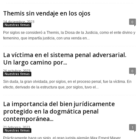
Themis sin vendaje en los ojos
14 diciembre, 2023
0
Nuestras firmas
Por siglos se consideró a Themis, la Diosa de la Justicia, como el ente divino y
femenino, que impartía justicia, con una venda en...
La víctima en el sistema penal adversarial.
Un largo camino por...
26 octubre, 2023
0
Nuestras firmas
Sin duda, la gran olvidada, por siglos, en el proceso penal, fue la víctima. En
efecto, derivado de la estructura que, por siglos, tuvo el...
La importancia del bien jurídicamente
protegido en la dogmática penal
contemporánea...
21 febrero, 2023
1
Nuestras firmas
Prácticamente hace un siglo, el gran jurista alemán Max Ernest Mayer,