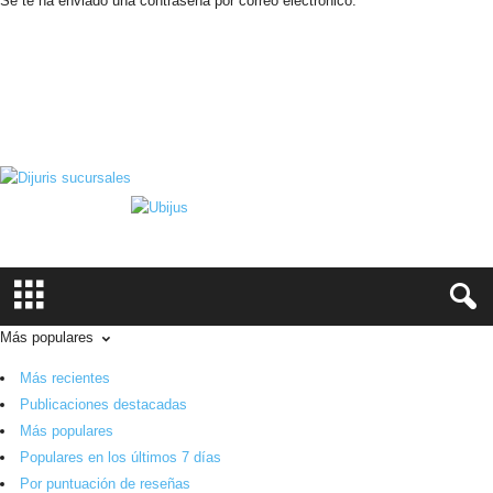
Se te ha enviado una contraseña por correo electrónico.
N
o
t
i
t
i
a
C
r
i
m
i
n
i
Más populares
s
E
Más recientes
l
Publicaciones destacadas
P
Más populares
o
Populares en los últimos 7 días
r
Por puntuación de reseñas