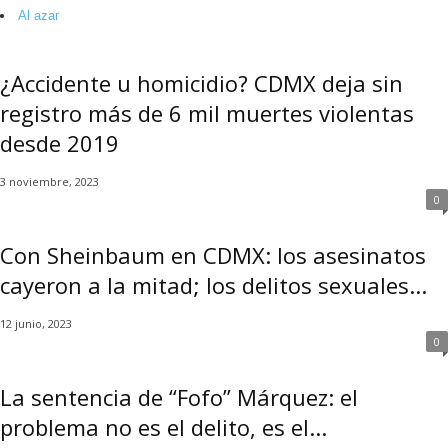
t
Al azar
a
l
d
¿Accidente u homicidio? CDMX deja sin
e
D
registro más de 6 mil muertes violentas
i
desde 2019
f
u
3 noviembre, 2023
s
0
i
ó
Con Sheinbaum en CDMX: los asesinatos
n
d
cayeron a la mitad; los delitos sexuales...
e
l
12 junio, 2023
S
0
a
b
La sentencia de “Fofo” Márquez: el
e
problema no es el delito, es el...
r
P