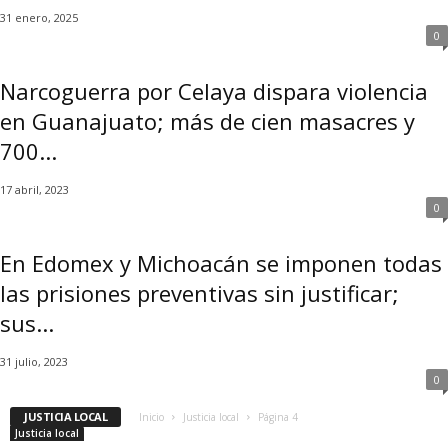
e
31 enero, 2025
n
0
a
l
Narcoguerra por Celaya dispara violencia
en Guanajuato; más de cien masacres y
700...
17 abril, 2023
0
En Edomex y Michoacán se imponen todas
las prisiones preventivas sin justificar;
sus...
31 julio, 2023
0
JUSTICIA LOCAL
Inicio
Justicia local
Página 4
Justicia local