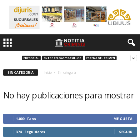
EDITORIAL
ENTRE CELDAS Y PASILLOS
ESCENA DEL CRIMEN
SIN CATEGORÍA
Inicio
Sin categoría
No hay publicaciones para mostrar
1,000
Fans
ME GUSTA
374
Seguidores
SEGUIR