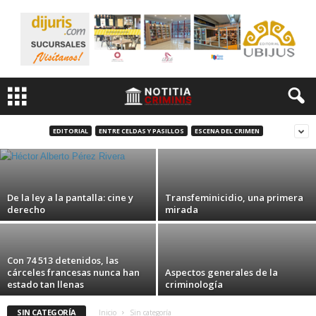
Obtiene exjefe de finanzas de Segalmex
segunda suspensión vs orden de captura
por mega fraude con azúcar
EDITORIAL
ENTRE CELDAS Y PASILLOS
ESCENA DEL CRIMEN
15 marzo, 2023
De la ley a la pantalla: cine y
Transfeminicidio, una primera
derecho
mirada
Con 74 513 detenidos, las
cárceles francesas nunca han
Aspectos generales de la
estado tan llenas
criminología
SIN CATEGORÍA
Inicio
Sin categoría