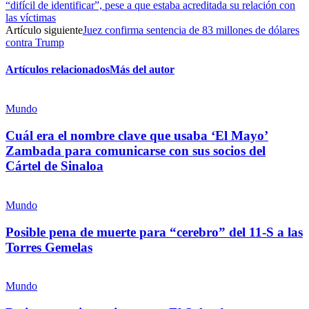
Facebook
“difícil de identificar”, pese a que estaba acreditada su relación con
las víctimas
Artículo siguiente
Juez confirma sentencia de 83 millones de dólares
contra Trump
Artículos relacionados
Más del autor
Twitter
Mundo
Cuál era el nombre clave que usaba ‘El Mayo’
Zambada para comunicarse con sus socios del
Whatsapp
Cártel de Sinaloa
Telegram
Mundo
Posible pena de muerte para “cerebro” del 11-S a las
Torres Gemelas
Linkedin
Mundo