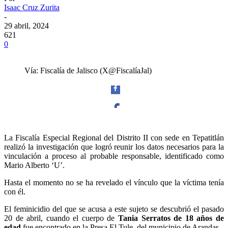
Isaac Cruz Zurita
-
29 abril, 2024
621
0
Vía: Fiscalía de Jalisco (X@FiscalíaJal)
Facebook
La Fiscalía Especial Regional del Distrito II con sede en Tepatitlán
realizó la investigación que logró reunir los datos necesarios para la
vinculación a proceso al probable responsable, identificado como
Mario Alberto ‘U’.
Hasta el momento no se ha revelado el vínculo que la víctima tenía
Twitter
con él.
El feminicidio del que se acusa a este sujeto se descubrió el pasado
20 de abril, cuando el cuerpo de
Tania Serratos de 18 años de
edad
fue encontrado en la Presa El Tule, del municipio de Arandas.