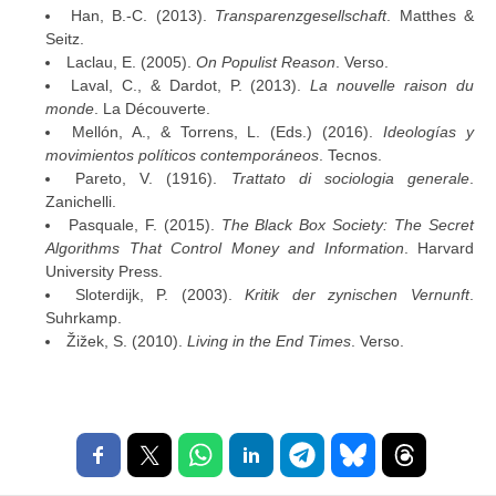
Han, B.-C. (2013).
Transparenzgesellschaft
. Matthes &
Seitz.
Laclau, E. (2005).
On Populist Reason
. Verso.
Laval, C., & Dardot, P. (2013).
La nouvelle raison du
monde
. La Découverte.
Mellón, A., & Torrens, L. (Eds.) (2016).
Ideologías y
movimientos políticos contemporáneos
. Tecnos.
Pareto, V. (1916).
Trattato di sociologia generale
.
Zanichelli.
Pasquale, F. (2015).
The Black Box Society: The Secret
Algorithms That Control Money and Information
. Harvard
University Press.
Sloterdijk, P. (2003).
Kritik der zynischen Vernunft
.
Suhrkamp.
Žižek, S. (2010).
Living in the End Times
. Verso.