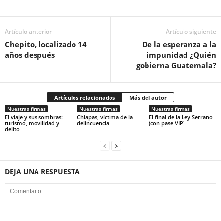
Artículo anterior
Artículo siguiente
Chepito, localizado 14
De la esperanza a la
años después
impunidad ¿Quién
gobierna Guatemala?
Artículos relacionados
Más del autor
Nuestras firmas
Nuestras firmas
Nuestras firmas
El viaje y sus sombras:
Chiapas, víctima de la
El final de la Ley Serrano
turismo, movilidad y
delincuencia
(con pase VIP)
delito
DEJA UNA RESPUESTA