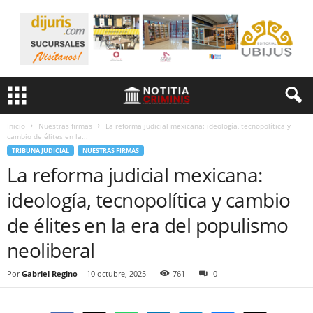
Inicio
Nuestras firmas
La reforma judicial mexicana: ideología, tecnopolítica y
cambio de élites en la...
TRIBUNA JUDICIAL
NUESTRAS FIRMAS
La reforma judicial mexicana:
ideología, tecnopolítica y cambio
de élites en la era del populismo
neoliberal
Por
Gabriel Regino
-
10 octubre, 2025
761
0