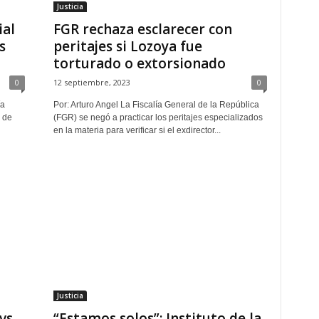
Justicia
ial
FGR rechaza esclarecer con
s
peritajes si Lozoya fue
torturado o extorsionado
0
12 septiembre, 2023
0
ía
Por: Arturo Angel La Fiscalía General de la República
 de
(FGR) se negó a practicar los peritajes especializados
en la materia para verificar si el exdirector...
Justicia
vs
“Estamos solos”: Instituto de la