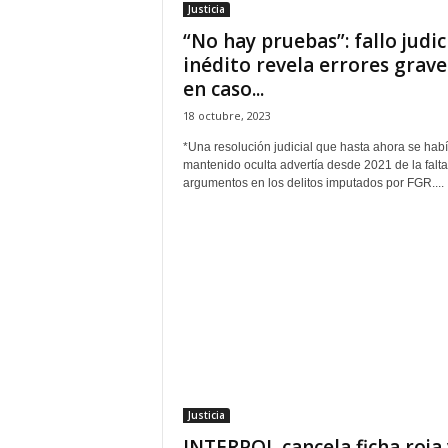
Justicia
P
e
“No hay pruebas”: fallo judic
n
inédito revela errores grave
a
en caso...
l
18 octubre, 2023
*Una resolución judicial que hasta ahora se hab
mantenido oculta advertía desde 2021 de la falta
argumentos en los delitos imputados por FGR....
Justicia
INTERPOL cancela ficha roja 