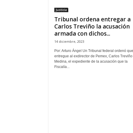
t
Justicia
a
Tribunal ordena entregar a
l
d
Carlos Treviño la acusación
e
armada con dichos...
D
14 diciembre, 2023
i
f
Por: Arturo Ángel Un Tribunal federal ordenó que
u
entregue al exdirector de Pemex, Carlos Treviño
s
Medina, el expediente de la acusación que la
Fiscalía...
i
ó
n
d
e
l
S
a
b
e
r