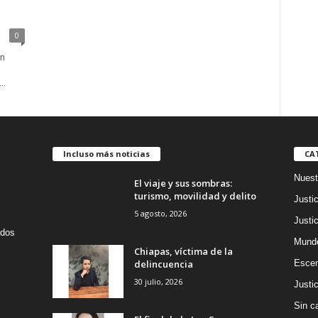
0
en
..
Incluso más noticias
CA
Nuest
El viaje y sus sombras:
turismo, movilidad y delito
Justic
5 agosto, 2026
Justic
idos
Mund
Chiapas, víctima de la
delincuencia
Escen
30 julio, 2026
Justic
Sin c