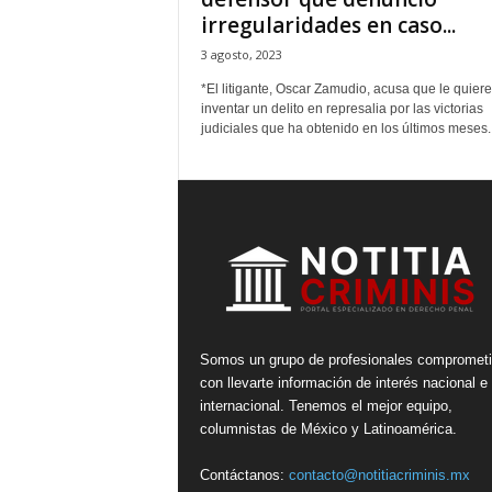
irregularidades en caso...
3 agosto, 2023
*El litigante, Oscar Zamudio, acusa que le quier
inventar un delito en represalia por las victorias
judiciales que ha obtenido en los últimos meses..
Somos un grupo de profesionales compromet
con llevarte información de interés nacional e
internacional. Tenemos el mejor equipo,
columnistas de México y Latinoamérica.
Contáctanos:
contacto@notitiacriminis.mx