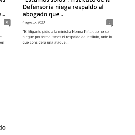
Defensoría niega respaldo al
..
abogado que...
0
4 agosto, 2023
0
*El litigante pidió a la ministra Norma Piña que no se
e
niegue por formalismos el respaldo de Instituto, ante lo
 en
que considera una ataque...
do