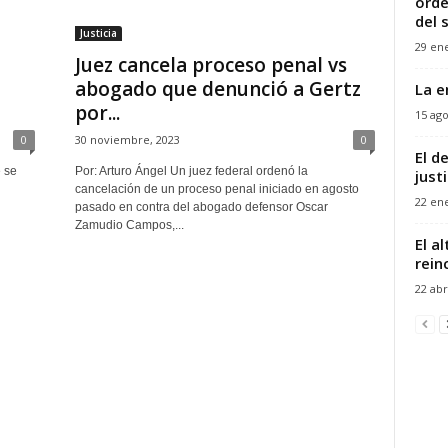
orde
del s
Justicia
29 ene
Juez cancela proceso penal vs
abogado que denunció a Gertz
La e
por...
15 ago
0
30 noviembre, 2023
0
El d
 se
Por: Arturo Ángel Un juez federal ordenó la
justi
cancelación de un proceso penal iniciado en agosto
22 ene
pasado en contra del abogado defensor Oscar
Zamudio Campos,...
El a
rein
22 abr