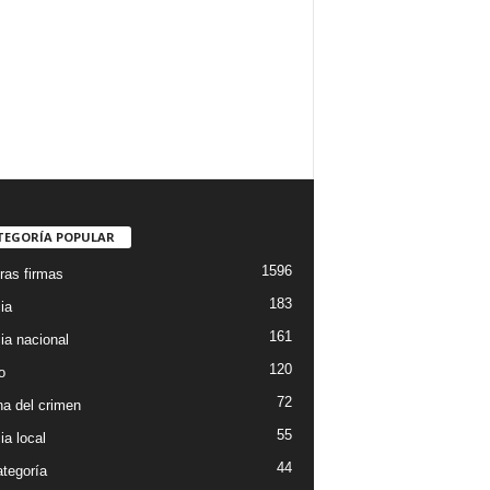
TEGORÍA POPULAR
1596
ras firmas
183
ia
161
ia nacional
120
o
72
a del crimen
55
ia local
44
ategoría