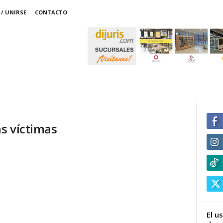
/ UNIRSE
CONTACTO
as víctimas
El u