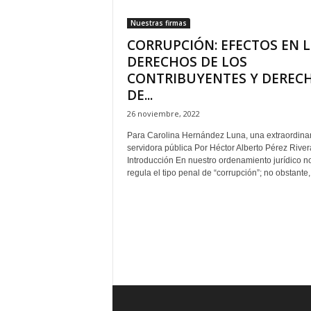
t
Nuestras firmas
a
CORRUPCIÓN: EFECTOS EN 
l
d
DERECHOS DE LOS
e
CONTRIBUYENTES Y DEREC
D
DE...
i
26 noviembre, 2022
f
u
Para Carolina Hernández Luna, una extraordinar
s
servidora pública Por Héctor Alberto Pérez River
i
Introducción En nuestro ordenamiento jurídico n
ó
regula el tipo penal de “corrupción”; no obstante,.
n
d
e
l
S
a
b
e
r