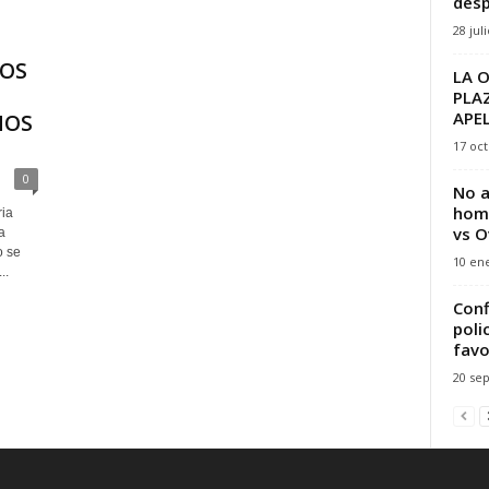
desp
28 jul
LOS
LA O
PLA
APEL
HOS
17 oct
0
No a
homi
ia
vs O
a
o se
10 ene
..
Conf
poli
favo
20 se