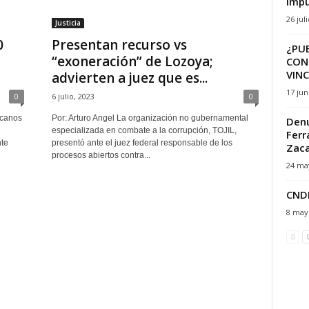
impu
26 jul
Justicia
0
Presentan recurso vs
¿PU
“exoneración” de Lozoya;
CON
VINC
advierten a juez que es...
17 jun
0
6 julio, 2023
0
icanos
Por: Arturo Angel La organización no gubernamental
Denu
especializada en combate a la corrupción, TOJIL,
Ferr
nte
presentó ante el juez federal responsable de los
Zac
procesos abiertos contra...
24 ma
CNDH
8 may