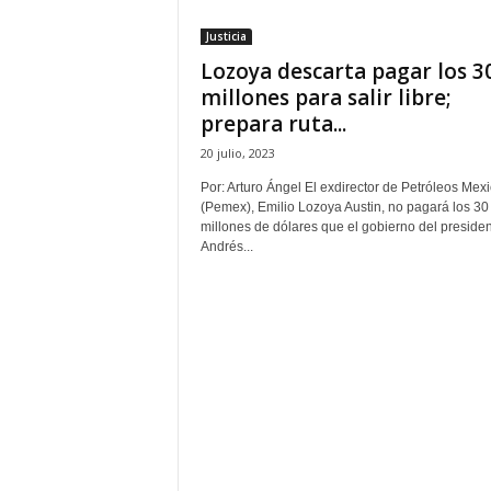
t
Justicia
a
Lozoya descarta pagar los 3
l
d
millones para salir libre;
e
prepara ruta...
D
20 julio, 2023
i
f
Por: Arturo Ángel El exdirector de Petróleos Mex
u
(Pemex), Emilio Lozoya Austin, no pagará los 30
s
millones de dólares que el gobierno del preside
Andrés...
i
ó
n
d
e
l
S
a
b
e
r