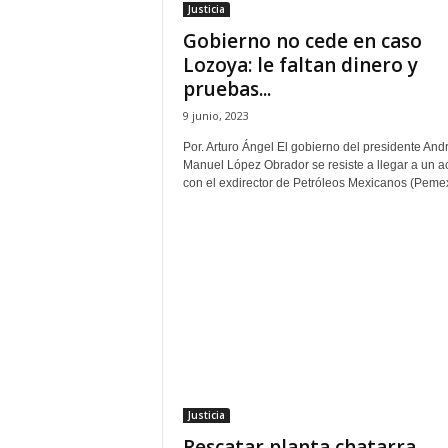
Justicia
P
e
Gobierno no cede en caso
n
Lozoya: le faltan dinero y
a
pruebas...
l
9 junio, 2023
Por. Arturo Ángel El gobierno del presidente And
Manuel López Obrador se resiste a llegar a un 
con el exdirector de Petróleos Mexicanos (Pemex)
Justicia
Rescatar planta chatarra