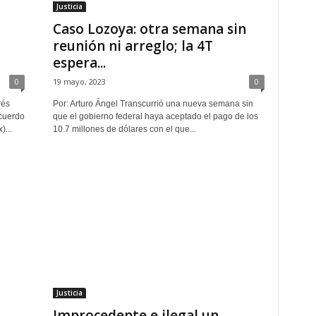
Justicia
Caso Lozoya: otra semana sin
reunión ni arreglo; la 4T
espera...
0
19 mayo, 2023
0
rés
Por: Arturo Ángel Transcurrió una nueva semana sin
acuerdo
que el gobierno federal haya aceptado el pago de los
...
10.7 millones de dólares con el que...
Justicia
Improcedente e ilegal un