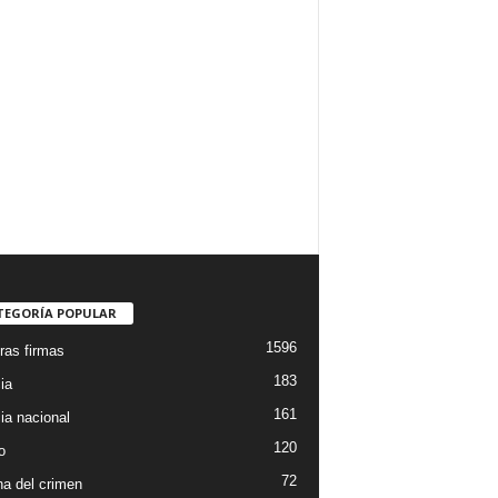
TEGORÍA POPULAR
1596
ras firmas
183
ia
161
ia nacional
120
o
72
a del crimen