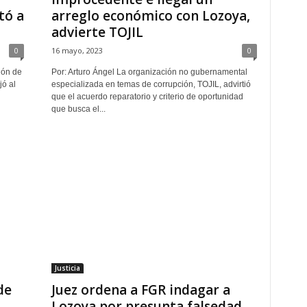
tó a
arreglo económico con Lozoya,
advierte TOJIL
0
16 mayo, 2023
0
ión de
Por: Arturo Ángel La organización no gubernamental
ó al
especializada en temas de corrupción, TOJIL, advirtió
que el acuerdo reparatorio y criterio de oportunidad
que busca el...
Justicia
de
Juez ordena a FGR indagar a
Lozoya por presunta falsedad