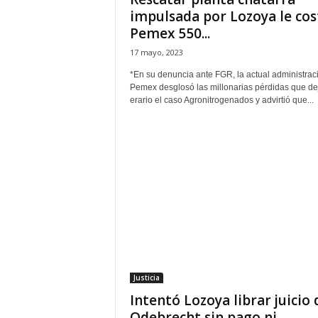
impulsada por Lozoya le cos
Pemex 550...
17 mayo, 2023
*En su denuncia ante FGR, la actual administrac
Pemex desglosó las millonarias pérdidas que dej
erario el caso Agronitrogenados y advirtió que...
Justicia
Intentó Lozoya librar juicio 
Odebrecht sin pago ni