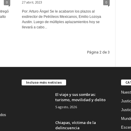
0
27 abril, 2023
0
ntregó
Por: Arturo Ángel Se le acabaron los plazos al
alto
exdirector de Petróleos Mexicanos, Emilio Lozoya
Austin. Luego de múltiples aplazamientos hoy se
llevará a cabo...
Página 2 de 3
Incluso más noticias
CA
Nuest
El viaje y sus sombras:
turismo, movilidad y delito
Justic
5 agosto, 2026
Justic
idos
Mund
Chiapas, víctima de la
delincuencia
Escen