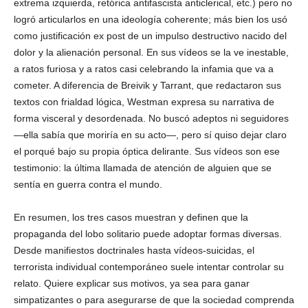
extrema izquierda, retórica antifascista anticlerical, etc.) pero no
logró articularlos en una ideología coherente; más bien los usó
como justificación ex post de un impulso destructivo nacido del
dolor y la alienación personal. En sus vídeos se la ve inestable,
a ratos furiosa y a ratos casi celebrando la infamia que va a
cometer. A diferencia de Breivik y Tarrant, que redactaron sus
textos con frialdad lógica, Westman expresa su narrativa de
forma visceral y desordenada. No buscó adeptos ni seguidores
—ella sabía que moriría en su acto—, pero sí quiso dejar claro
el porqué bajo su propia óptica delirante. Sus vídeos son ese
testimonio: la última llamada de atención de alguien que se
sentía en guerra contra el mundo.
En resumen, los tres casos muestran y definen que la
propaganda del lobo solitario puede adoptar formas diversas.
Desde manifiestos doctrinales hasta vídeos-suicidas, el
terrorista individual contemporáneo suele intentar controlar su
relato. Quiere explicar sus motivos, ya sea para ganar
simpatizantes o para asegurarse de que la sociedad comprenda