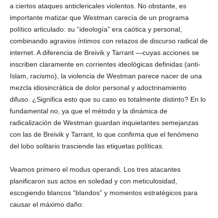
a ciertos ataques anticlericales violentos. No obstante, es
importante matizar que Westman carecía de un programa
político articulado: su “ideología” era caótica y personal,
combinando agravios íntimos con retazos de discurso radical de
internet. A diferencia de Breivik y Tarrant —cuyas acciones se
Bluesky
inscriben claramente en corrientes ideológicas definidas (anti-
Islam, racismo), la violencia de Westman parece nacer de una
mezcla idiosincrática de dolor personal y adoctrinamiento
difuso. ¿Significa esto que su caso es totalmente distinto? En lo
fundamental no, ya que el método y la dinámica de
radicalización de Westman guardan inquietantes semejanzas
Threads
con las de Breivik y Tarrant, lo que confirma que el fenómeno
del lobo solitario trasciende las etiquetas políticas.
Veamos primero el modus operandi. Los tres atacantes
planificaron sus actos en soledad y con meticulosidad,
escogiendo blancos “blandos” y momentos estratégicos para
causar el máximo daño: