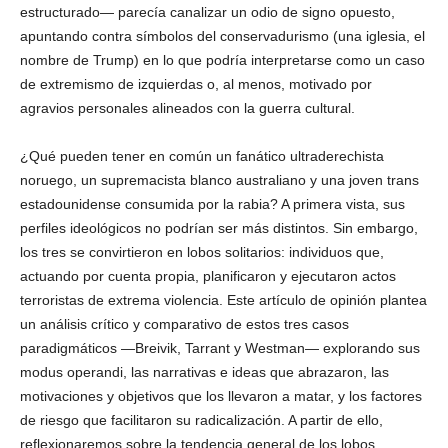
estructurado— parecía canalizar un odio de signo opuesto,
apuntando contra símbolos del conservadurismo (una iglesia, el
nombre de Trump) en lo que podría interpretarse como un caso
de extremismo de izquierdas o, al menos, motivado por
agravios personales alineados con la guerra cultural.
Linkedin
¿Qué pueden tener en común un fanático ultraderechista
noruego, un supremacista blanco australiano y una joven trans
estadounidense consumida por la rabia? A primera vista, sus
perfiles ideológicos no podrían ser más distintos. Sin embargo,
los tres se convirtieron en lobos solitarios: individuos que,
actuando por cuenta propia, planificaron y ejecutaron actos
terroristas de extrema violencia. Este artículo de opinión plantea
un análisis crítico y comparativo de estos tres casos
paradigmáticos —Breivik, Tarrant y Westman— explorando sus
modus operandi, las narrativas e ideas que abrazaron, las
motivaciones y objetivos que los llevaron a matar, y los factores
de riesgo que facilitaron su radicalización. A partir de ello,
reflexionaremos sobre la tendencia general de los lobos