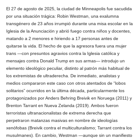
El 27 de agosto de 2025, la ciudad de Minneapolis fue sacudida
por una situación trágica: Robin Westman, una exalumna
transgénero de 23 años irrumpió durante una misa escolar en la
Facebook
Iglesia de la Anunciación y abrió fuego contra niños y docentes,
matando a 2 menores e hiriendo a 17 personas antes de
quitarse la vida. El hecho de que la agresora fuera una mujer
trans —con presuntos agravios contra la Iglesia católica y
mensajes contra Donald Trump en sus armas— introdujo un
Twitter
elemento ideológico peculiar, distinto al patrón más habitual de
los extremistas de ultraderecha. De inmediato, analistas y
medios compararon este caso con otros atentados de “lobos
solitarios” ocurridos en la última década, particularmente los
protagonizados por Anders Behring Breivik en Noruega (2011) y
Brenton Tarrant en Nueva Zelanda (2019). Ambos fueron
terroristas ultranacionalistas de extrema derecha que
Whatsapp
perpetraron matanzas masivas en nombre de ideologías
xenófobas (Breivik contra el multiculturalismo; Tarrant contra los
musulmanes). En cambio, Westman —aunque sin un manifiesto