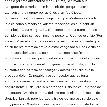
añadió (el tinte anticatólico y anti-Trump) lo elevan a la
categoría de terrorismo en la definición, porque buscaba
aterrorizar a un grupo por quiénes eran (católicos,
conservadores). Podemos conjeturar que Westman veía a la
Iglesia como símbolo de valores reaccionarios que habrían
contribuido a su marginalización como persona trans; en ese
sentido, politizó su resentimiento personal. Cuando escribió “Por
los niños” en el arma, tal vez estaba siendo irónica: puede que
en su mente retorcida creyera estar vengando a niños víctimas
de abusos clericales o algo así —una especulación—, o
sencillamente fue un gesto sardónico sin más. Lo cierto es que
no reivindicó explícitamente ninguna causa altruista; más bien
su motivación parecía ser castigar y destruir aquello que le
producía dolor. Es notable y estremecedor que su furia
apuntara a seres tan vulnerables como niños y maestros que
seguramente ni siquiera la recordaban. Esto indica un grado de
despersonalización extrema del prójimo: similar en efecto al de
Breivik y Tarrant, pero logrado a través de una espiral de odio
muy personal. Westman convirtió a su propia comunidad en el