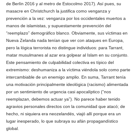
de Berlín 2016 y al metro de Estocolmo 2017). Así pues, su
masacre en Christchurch la justifica como venganza y
prevención a la vez: venganza por los occidentales muertos a
manos de islamistas, y supuestamente prevención del
“reemplazo” demográfico blanco. Obviamente, sus víctimas en
Nueva Zelanda nada tenían que ver con ataques en Europa,
pero la lógica terrorista no distingue individuos: para Tarrant,
matar musulmanes al azar era golpear al Islam en su conjunto.
Este pensamiento de culpabilidad colectiva es típico del
extremismo: deshumaniza a la víctima viéndola solo como parte
intercambiable de un enemigo amplio. En suma, Tarrant tenía
una motivación principalmente ideológica (racismo) alimentada
por un sentimiento de urgencia casi apocalíptico (“nos
reemplazan, debemos actuar ya”). No parece haber tenido
agravios personales directos con la comunidad que atacó; de
hecho, ni siquiera era neozelandés, viajó allí porque era un
lugar inesperado, lo que subraya su afán propagandístico
global.