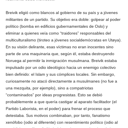
Breivik eligió como blancos al gobierno de su país y a jóvenes
militantes de un partido. Su objetivo era doble: golpear al poder
político (bomba en edificios gubernamentales de Oslo) y
eliminar a quienes veía como “traidores” responsables del
multiculturalismo (tiroteo a jóvenes socialdemócratas en Utøya).
En su visión delirante, esas víctimas no eran inocentes sino
parte de una maquinaria que, según él, estaba destruyendo
Noruega al permitir la inmigración musulmana. Breivik estaba
impulsado por un odio ideológico hacia un enemigo colectivo
bien definido: el Islam y sus cómplices locales. Sin embargo,
curiosamente no atacó directamente a musulmanes (no fue a
una mezquita, por ejemplo), sino a compatriotas
“contaminados” por ideas progresistas. Esto se debió
probablemente a que quería castigar al aparato facilitador (el
Partido Laborista, en el poder) para frenar el proceso que
detestaba. Sus motivos combinaban, por tanto, fanatismo
xenófobo (odio al diferente) con resentimiento político (odio al