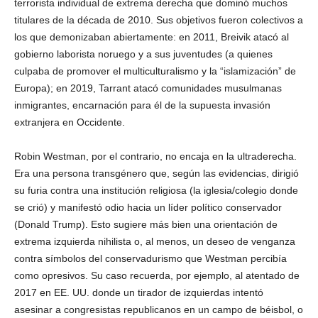
terrorista individual de extrema derecha que dominó muchos
titulares de la década de 2010. Sus objetivos fueron colectivos a
los que demonizaban abiertamente: en 2011, Breivik atacó al
gobierno laborista noruego y a sus juventudes (a quienes
culpaba de promover el multiculturalismo y la “islamización” de
Europa); en 2019, Tarrant atacó comunidades musulmanas
inmigrantes, encarnación para él de la supuesta invasión
extranjera en Occidente.
Robin Westman, por el contrario, no encaja en la ultraderecha.
Era una persona transgénero que, según las evidencias, dirigió
su furia contra una institución religiosa (la iglesia/colegio donde
se crió) y manifestó odio hacia un líder político conservador
(Donald Trump). Esto sugiere más bien una orientación de
extrema izquierda nihilista o, al menos, un deseo de venganza
contra símbolos del conservadurismo que Westman percibía
como opresivos. Su caso recuerda, por ejemplo, al atentado de
2017 en EE. UU. donde un tirador de izquierdas intentó
asesinar a congresistas republicanos en un campo de béisbol, o