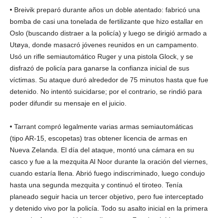
• Breivik preparó durante años un doble atentado: fabricó una
bomba de casi una tonelada de fertilizante que hizo estallar en
Oslo (buscando distraer a la policía) y luego se dirigió armado a
Utøya, donde masacró jóvenes reunidos en un campamento.
Usó un rifle semiautomático Ruger y una pistola Glock, y se
disfrazó de policía para ganarse la confianza inicial de sus
víctimas. Su ataque duró alrededor de 75 minutos hasta que fue
detenido. No intentó suicidarse; por el contrario, se rindió para
poder difundir su mensaje en el juicio.
• Tarrant compró legalmente varias armas semiautomáticas
(tipo AR-15, escopetas) tras obtener licencia de armas en
Nueva Zelanda. El día del ataque, montó una cámara en su
casco y fue a la mezquita Al Noor durante la oración del viernes,
cuando estaría llena. Abrió fuego indiscriminado, luego condujo
hasta una segunda mezquita y continuó el tiroteo. Tenía
planeado seguir hacia un tercer objetivo, pero fue interceptado
y detenido vivo por la policía. Todo su asalto inicial en la primera