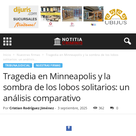
Inicio
Nuestras firmas
Tragedia en Minneapolis y la sombra de los lobos
solitarios: un análisis...
TRIBUNA JUDICIAL
NUESTRAS FIRMAS
Tragedia en Minneapolis y la
sombra de los lobos solitarios: un
análisis comparativo
Por
Cristian Rodríguez Jiménez
-
3 septiembre, 2025
362
0