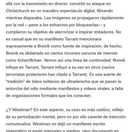
allá con la transmisión en directo: convirtió su ataque en
Christchurch en un macabro espectáculo digital, filmando
mientras disparaba. Las imágenes se propagaron rápidamente
por la red —pese a los esfuerzos por bloquearlas— y
cumplieron su objetivo de aterrorizar e inspirar imitadores. No
es casual que en su manifiesto Tarrant mencionara
expresamente a Breivik como fuente de inspiración; de hecho,
Breivik es idolatrado en ciertos rincones oscuros de internet
como 4chan/8chan. Vemos así una línea de continuidad: Breivik
influye en Tarrant, Tarrant influyó a su vez en otros (varios
terroristas posteriores han citado a Tarrant). Es una suerte de
“tradición” de lobos solitarios de ultraderecha que se pasan la
antorcha del odio mediante manifiestos y vídeos virales, a falta
de organizaciones formales que los conecten.
¿Y Westman? En este aspecto, su caso es más caótico, reflejo
de su perturbación mental, pero no por ello carente de intención
comunicativa. Westman no dejó un manifiesto escrito
sistemático ni envió mensajes a medios, pero documentó en