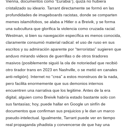
Vienna, documentos como “Eurabia”), quizá no hubiera
cristalizado su ideario. Tarrant directamente se formó en las
profundidades de imageboards racistas, donde se comparten
memes islamófobos, se alaba a Hitler o a Breivik, y se forma
una subcultura que glorifica la violencia como cruzada racial.
Westman, si bien su navegación específica es menos conocida,
claramente consumió material radical: el uso de ruso en sus
escritos y su admiración aparente por “terroristas” sugieren que
anduvo mirando videos de guerrillas o de otros tiradores
masivos (posiblemente siguió la ola de notoriedad que recibió
otro tirador trans en 2023 en Nashville, o se metió en canales
anti-religión). Internet no “crea” a estos monstruos de la nada,
pero facilita enormemente que sus demonios internos
encuentren una narrativa que los legitime. Antes de la era
digital, alguien como Breivik habría estado bastante solo con
sus fantasías; hoy, puede hallar en Google un sinfín de
documentos que confirman sus prejuicios y le dan un marco
pseudo-intelectual. Igualmente, Tarrant puede ver en tiempo
real propaganda yihadista y convencerse de que hay una