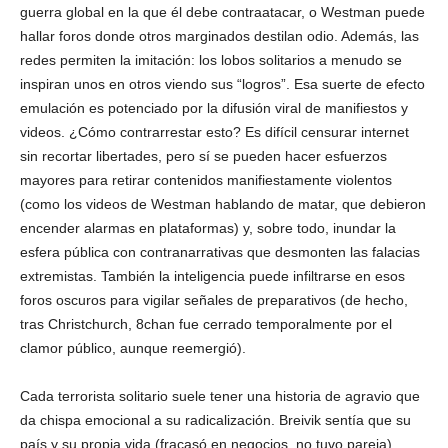
guerra global en la que él debe contraatacar, o Westman puede
hallar foros donde otros marginados destilan odio. Además, las
redes permiten la imitación: los lobos solitarios a menudo se
inspiran unos en otros viendo sus “logros”. Esa suerte de efecto
emulación es potenciado por la difusión viral de manifiestos y
videos. ¿Cómo contrarrestar esto? Es difícil censurar internet
sin recortar libertades, pero sí se pueden hacer esfuerzos
mayores para retirar contenidos manifiestamente violentos
(como los videos de Westman hablando de matar, que debieron
encender alarmas en plataformas) y, sobre todo, inundar la
esfera pública con contranarrativas que desmonten las falacias
extremistas. También la inteligencia puede infiltrarse en esos
foros oscuros para vigilar señales de preparativos (de hecho,
tras Christchurch, 8chan fue cerrado temporalmente por el
clamor público, aunque reemergió).
Cada terrorista solitario suele tener una historia de agravio que
da chispa emocional a su radicalización. Breivik sentía que su
país y su propia vida (fracasó en negocios, no tuvo pareja)