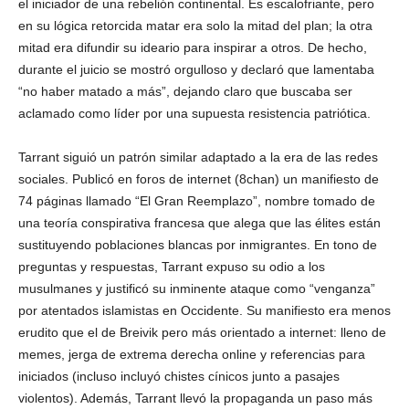
el iniciador de una rebelión continental. Es escalofriante, pero
en su lógica retorcida matar era solo la mitad del plan; la otra
mitad era difundir su ideario para inspirar a otros. De hecho,
durante el juicio se mostró orgulloso y declaró que lamentaba
“no haber matado a más”, dejando claro que buscaba ser
aclamado como líder por una supuesta resistencia patriótica.
Tarrant siguió un patrón similar adaptado a la era de las redes
sociales. Publicó en foros de internet (8chan) un manifiesto de
74 páginas llamado “El Gran Reemplazo”, nombre tomado de
una teoría conspirativa francesa que alega que las élites están
sustituyendo poblaciones blancas por inmigrantes. En tono de
preguntas y respuestas, Tarrant expuso su odio a los
musulmanes y justificó su inminente ataque como “venganza”
por atentados islamistas en Occidente. Su manifiesto era menos
erudito que el de Breivik pero más orientado a internet: lleno de
memes, jerga de extrema derecha online y referencias para
iniciados (incluso incluyó chistes cínicos junto a pasajes
violentos). Además, Tarrant llevó la propaganda un paso más