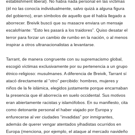
establishment liberal). No había nada personal en las víctimas
(él no las conocía individualmente, salvo quizá a alguna figura
del gobierno), eran símbolos de aquello que él había llegado a
aborrecer. Breivik buscó que su masacre enviara un mensaje
escalofriante: “Esto les pasará a los traidores”. Quiso desatar el
terror para forzar un cambio de rumbo en la nación, o al menos
inspirar a otros ultranacionalistas a levantarse.
Tarrant, de manera congruente con su supremacismo global,
escogió víctimas exclusivamente por su pertenencia a un grupo
étnico-religioso: musulmanes. A diferencia de Breivik, Tarrant sí
atacó directamente al “otro” percibido: hombres, mujeres y
niños de la fe islámica, elegidos justamente porque encarnaban
la presencia que él aborrecía en suelo occidental. Sus motivos
eran abiertamente racistas y islamófobos. En su manifiesto, cita
como detonante personal el haber viajado por Europa y
enfurecerse al ver ciudades “invadidas” por inmigrantes,
además de querer vengar atentados yihadistas ocurridos en
Europa (menciona, por ejemplo, el ataque al mercado navideño