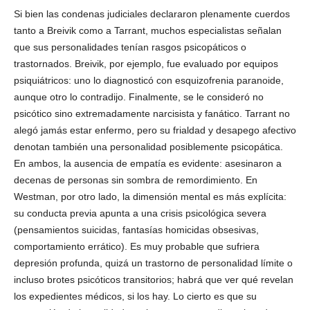
Si bien las condenas judiciales declararon plenamente cuerdos
tanto a Breivik como a Tarrant, muchos especialistas señalan
que sus personalidades tenían rasgos psicopáticos o
trastornados. Breivik, por ejemplo, fue evaluado por equipos
psiquiátricos: uno lo diagnosticó con esquizofrenia paranoide,
aunque otro lo contradijo. Finalmente, se le consideró no
psicótico sino extremadamente narcisista y fanático. Tarrant no
alegó jamás estar enfermo, pero su frialdad y desapego afectivo
denotan también una personalidad posiblemente psicopática.
En ambos, la ausencia de empatía es evidente: asesinaron a
decenas de personas sin sombra de remordimiento. En
Westman, por otro lado, la dimensión mental es más explícita:
su conducta previa apunta a una crisis psicológica severa
(pensamientos suicidas, fantasías homicidas obsesivas,
comportamiento errático). Es muy probable que sufriera
depresión profunda, quizá un trastorno de personalidad límite o
incluso brotes psicóticos transitorios; habrá que ver qué revelan
los expedientes médicos, si los hay. Lo cierto es que su