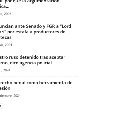
l: por qué la argumentación
ica...
o, 2026
ncian ante Senado y FGR a “Lord
ari” por estafa a productores de
tecas
yo, 2024
stro ruso detenido tras aceptar
rno, dice agencia policial
il, 2024
erecho penal como herramienta de
esión
tiembre, 2024