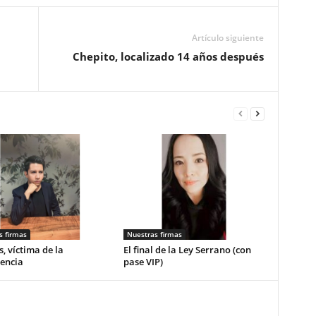
Artículo siguiente
Chepito, localizado 14 años después
s firmas
Nuestras firmas
, víctima de la
El final de la Ley Serrano (con
encia
pase VIP)