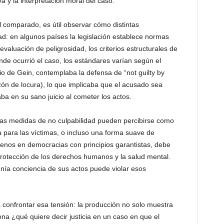
a y la interpretación moral del caso.
 comparado, es útil observar cómo distintas
dad: en algunos países la legislación establece normas
a evaluación de peligrosidad, los criterios estructurales de
de ocurrió el caso, los estándares varían según el
cio de Gein, contemplaba la defensa de “not guilty by
azón de locura), lo que implicaba que el acusado sea
a en su sano juicio al cometer los actos.
esas medidas de no culpabilidad pueden percibirse como
ia para las víctimas, o incluso una forma suave de
menos en democracias con principios garantistas, debe
a protección de los derechos humanos y la salud mental.
enía conciencia de sus actos puede violar esos
 confrontar esa tensión: la producción no solo muestra
ona ¿qué quiere decir justicia en un caso en que el