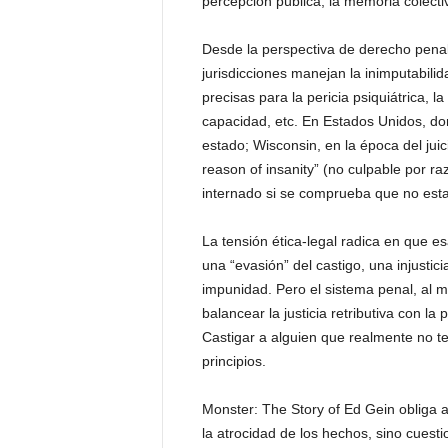
percepción pública, la memoria colectiv
Desde la perspectiva de derecho penal
jurisdicciones manejan la inimputabili
precisas para la pericia psiquiátrica, l
capacidad, etc. En Estados Unidos, don
estado; Wisconsin, en la época del jui
reason of insanity” (no culpable por r
internado si se comprueba que no estab
La tensión ética-legal radica en que 
una “evasión” del castigo, una injustic
impunidad. Pero el sistema penal, al 
balancear la justicia retributiva con l
Castigar a alguien que realmente no t
principios.
Monster: The Story of Ed Gein obliga a
la atrocidad de los hechos, sino cuesti