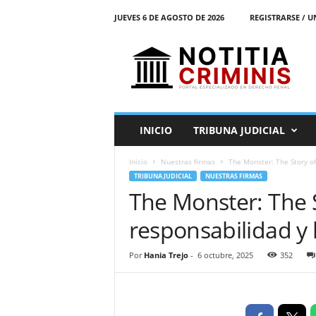
JUEVES 6 DE AGOSTO DE 2026
REGISTRARSE / U
N
o
t
i
t
i
a
INICIO
TRIBUNA JUDICIAL
C
r
Inicio
Nuestras firmas
The Monster: The Story of
i
TRIBUNA JUDICIAL
NUESTRAS FIRMAS
m
The Monster: The S
i
n
responsabilidad y 
i
s
E
Por
Hania Trejo
-
6 octubre, 2025
352
l
P
o
r