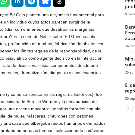
Pena
juríd
9 marz
y of Ed Gein plantea una disyuntiva fundamental para
e un individuo cuyos actos parecen surgir de la
Denu
ico lidiar con crímenes que desafían los márgenes
Ferr
rdura? Esta serie de Netflix sobre Ed Gein no solo
Zaca
tos, profanación de tumbas, fabricación de objetos con
24 ma
nsar los límites legales de la responsabilidad, de la
ico psiquiátrico como agente decisivo en la interacción
Mini
sobo
quí trato de diseccionar esos componentes desde una
26 abr
hos reales, dramatización, diagnosis y consecuencias
El d
repr
ie (y como se conoce en los registros históricos), fue
30 sep
 asesinato de Bernice Worden y la desaparición de
ar una escena macabra: utensilios forrados con piel
piel de mujer, máscaras, cinturones con pezones
, y una casa que albergaba restos humanos exhumados
 profanó numerosas tumbas, seleccionando cadáveres