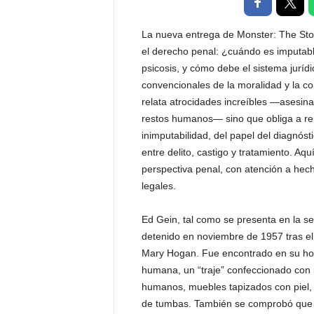
t
a
La nueva entrega de Monster: The Stor
l
el derecho penal: ¿cuándo es imputabl
d
psicosis, y cómo debe el sistema juríd
e
convencionales de la moralidad y la co
D
i
relata atrocidades increíbles —asesina
f
restos humanos— sino que obliga a repe
u
inimputabilidad, del papel del diagnóst
s
entre delito, castigo y tratamiento. A
i
perspectiva penal, con atención a hec
ó
legales.
n
d
e
Ed Gein, tal como se presenta en la ser
l
detenido en noviembre de 1957 tras el
S
Mary Hogan. Fue encontrado en su hog
a
humana, un “traje” confeccionado con 
b
humanos, muebles tapizados con piel
e
de tumbas. También se comprobó que
r