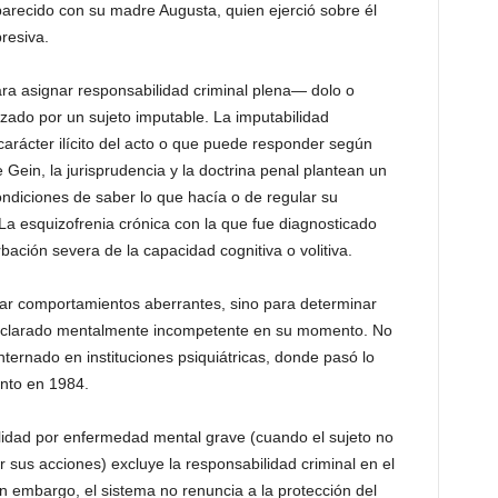
parecido con su madre Augusta, quien ejerció sobre él
presiva.
ara asignar responsabilidad criminal plena— dolo o
alizado por un sujeto imputable. La imputabilidad
arácter ilícito del acto o que puede responder según
ein, la jurisprudencia y la doctrina penal plantean un
ndiciones de saber lo que hacía o de regular su
a esquizofrenia crónica con la que fue diagnosticado
bación severa de la capacidad cognitiva o volitiva.
icar comportamientos aberrantes, sino para determinar
declarado mentalmente incompetente en su momento. No
nternado en instituciones psiquiátricas, donde pasó lo
ento en 1984.
lidad por enfermedad mental grave (cuando el sujeto no
r sus acciones) excluye la responsabilidad criminal en el
in embargo, el sistema no renuncia a la protección del