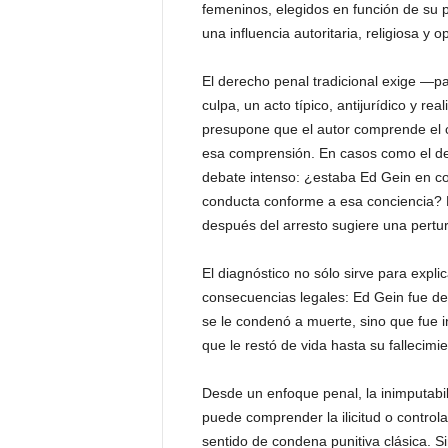
femeninos, elegidos en función de su 
P
e
una influencia autoritaria, religiosa y o
n
a
El derecho penal tradicional exige —p
l
culpa, un acto típico, antijurídico y re
presupone que el autor comprende el c
esa comprensión. En casos como el de G
debate intenso: ¿estaba Ed Gein en co
conducta conforme a esa conciencia? L
después del arresto sugiere una pertur
El diagnóstico no sólo sirve para expl
consecuencias legales: Ed Gein fue 
se le condenó a muerte, sino que fue i
que le restó de vida hasta su fallecimi
Desde un enfoque penal, la inimputabi
puede comprender la ilicitud o controla
sentido de condena punitiva clásica. S