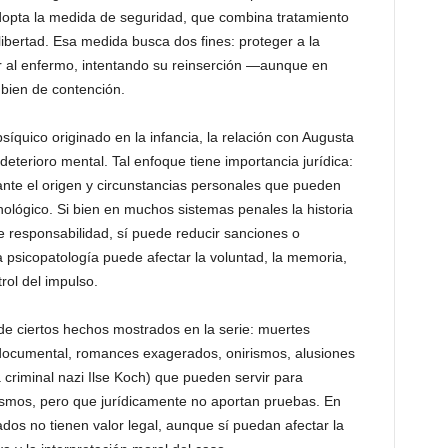
 adopta la medida de seguridad, que combina tratamiento
 libertad. Esa medida busca dos fines: proteger a la
er al enfermo, intentando su reinserción —aunque en
bien de contención.
íquico originado en la infancia, la relación con Augusta
deterioro mental. Tal enfoque tiene importancia jurídica:
vante el origen y circunstancias personales que pueden
ológico. Si bien en muchos sistemas penales la historia
 responsabilidad, sí puede reducir sanciones o
la psicopatología puede afectar la voluntad, la memoria,
rol del impulso.
de ciertos hechos mostrados en la serie: muertes
documental, romances exagerados, onirismos, alusiones
la criminal nazi Ilse Koch) que pueden servir para
ismos, pero que jurídicamente no aportan pruebas. En
ados no tienen valor legal, aunque sí puedan afectar la