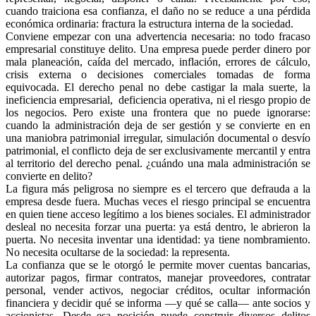
cuando traiciona esa confianza, el daño no se reduce a una pérdida
económica ordinaria: fractura la estructura interna de la sociedad.
Conviene empezar con una advertencia necesaria: no todo fracaso
empresarial constituye delito. Una empresa puede perder dinero por
mala planeación, caída del mercado, inflación, errores de cálculo,
crisis externa o decisiones comerciales tomadas de forma
equivocada. El derecho penal no debe castigar la mala suerte, la
Linkedin
ineficiencia empresarial, deficiencia operativa, ni el riesgo propio de
los negocios. Pero existe una frontera que no puede ignorarse:
cuando la administración deja de ser gestión y se convierte en en
una maniobra patrimonial irregular, simulación documental o desvío
patrimonial, el conflicto deja de ser exclusivamente mercantil y entra
al territorio del derecho penal. ¿cuándo una mala administración se
convierte en delito?
La figura más peligrosa no siempre es el tercero que defrauda a la
empresa desde fuera. Muchas veces el riesgo principal se encuentra
en quien tiene acceso legítimo a los bienes sociales. El administrador
desleal no necesita forzar una puerta: ya está dentro, le abrieron la
puerta. No necesita inventar una identidad: ya tiene nombramiento.
No necesita ocultarse de la sociedad: la representa.
La confianza que se le otorgó le permite mover cuentas bancarias,
autorizar pagos, firmar contratos, manejar proveedores, contratar
personal, vender activos, negociar créditos, ocultar información
financiera y decidir qué se informa —y qué se calla— ante socios y
accionistas. Desde esa posición puede construir diversos delitos