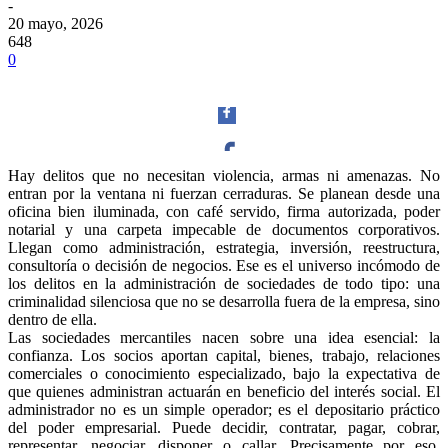
-
20 mayo, 2026
648
0
Hay delitos que no necesitan violencia, armas ni amenazas. No
entran por la ventana ni fuerzan cerraduras. Se planean desde una
Facebook
oficina bien iluminada, con café servido, firma autorizada, poder
notarial y una carpeta impecable de documentos corporativos.
Llegan como administración, estrategia, inversión, reestructura,
consultoría o decisión de negocios. Ese es el universo incómodo de
los delitos en la administración de sociedades de todo tipo: una
criminalidad silenciosa que no se desarrolla fuera de la empresa, sino
Twitter
dentro de ella.
Las sociedades mercantiles nacen sobre una idea esencial: la
confianza. Los socios aportan capital, bienes, trabajo, relaciones
comerciales o conocimiento especializado, bajo la expectativa de
que quienes administran actuarán en beneficio del interés social. El
administrador no es un simple operador; es el depositario práctico
del poder empresarial. Puede decidir, contratar, pagar, cobrar,
Whatsapp
representar, negociar, disponer o callar. Precisamente por eso,