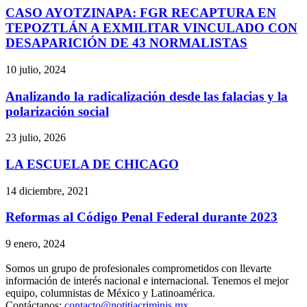
CASO AYOTZINAPA: FGR RECAPTURA EN
Telegram
TEPOZTLÁN A EXMILITAR VINCULADO CON
DESAPARICIÓN DE 43 NORMALISTAS
10 julio, 2024
Analizando la radicalización desde las falacias y la
polarización social
23 julio, 2026
LA ESCUELA DE CHICAGO
14 diciembre, 2021
Reformas al Código Penal Federal durante 2023
9 enero, 2024
Somos un grupo de profesionales comprometidos con llevarte
información de interés nacional e internacional. Tenemos el mejor
equipo, columnistas de México y Latinoamérica.
Contáctanos:
contacto@notitiacriminis.mx