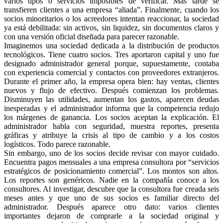
varios tipos o servicios imposibles de verificar. Más tarde se
transfieren clientes a una empresa “aliada”. Finalmente, cuando los
socios minoritarios o los acreedores intentan reaccionar, la sociedad
ya está debilitada: sin activos, sin liquidez, sin documentos claros y
con una versión oficial diseñada para parecer razonable.
Imaginemos una sociedad dedicada a la distribución de productos
tecnológicos. Tiene cuatro socios. Tres aportaron capital y uno fue
designado administrador general porque, supuestamente, contaba
con experiencia comercial y contactos con proveedores extranjeros.
Durante el primer año, la empresa opera bien: hay ventas, clientes
nuevos y flujo de efectivo. Después comienzan los problemas.
Disminuyen las utilidades, aumentan los gastos, aparecen deudas
inesperadas y el administrador informa que la competencia redujo
los márgenes de ganancia. Los socios aceptan la explicación. El
administrador habla con seguridad, muestra reportes, presenta
gráficas y atribuye la crisis al tipo de cambio y a los costos
logísticos. Todo parece razonable.
Sin embargo, uno de los socios decide revisar con mayor cuidado.
Encuentra pagos mensuales a una empresa consultora por “servicios
estratégicos de posicionamiento comercial”. Los montos son altos.
Los reportes son genéricos. Nadie en la compañía conoce a los
consultores. Al investigar, descubre que la consultora fue creada seis
meses antes y que uno de sus socios es familiar directo del
administrador. Después aparece otro dato: varios clientes
importantes dejaron de comprarle a la sociedad original y