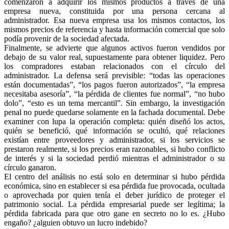
comenzaron a adquirir los mismos productos a través de una
empresa nueva, constituida por una persona cercana al
administrador. Esa nueva empresa usa los mismos contactos, los
mismos precios de referencia y hasta información comercial que solo
podía provenir de la sociedad afectada.
Finalmente, se advierte que algunos activos fueron vendidos por
Bluesky
debajo de su valor real, supuestamente para obtener liquidez. Pero
los compradores estaban relacionados con el círculo del
administrador. La defensa será previsible: “todas las operaciones
están documentadas”, “los pagos fueron autorizados”, “la empresa
necesitaba asesoría”, “la pérdida de clientes fue normal”, “no hubo
dolo”, “esto es un tema mercantil”. Sin embargo, la investigación
Threads
penal no puede quedarse solamente en la fachada documental. Debe
examiner con lupa la operación completa: quién diseñó los actos,
quién se benefició, qué información se ocultó, qué relaciones
existían entre proveedores y administrador, si los servicios se
prestaron realmente, si los precios eran razonables, si hubo conflicto
de interés y si la sociedad perdió mientras el administrador o su
círculo ganaron.
El centro del análisis no está solo en determinar si hubo pérdida
económica, sino en establecer si esa pérdida fue provocada, ocultada
o aprovechada por quien tenía el deber jurídico de proteger el
patrimonio social. La pérdida empresarial puede ser legítima; la
pérdida fabricada para que otro gane en secreto no lo es. ¿Hubo
engaño? ¿alguien obtuvo un lucro indebido?