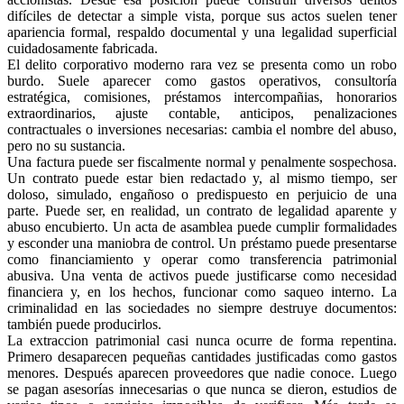
difíciles de detectar a simple vista, porque sus actos suelen tener
apariencia formal, respaldo documental y una legalidad superficial
cuidadosamente fabricada.
El delito corporativo moderno rara vez se presenta como un robo
burdo. Suele aparecer como gastos operativos, consultoría
estratégica, comisiones, préstamos intercompañias, honorarios
extraordinarios, ajuste contable, anticipos, penalizaciones
contractuales o inversiones necesarias: cambia el nombre del abuso,
pero no su sustancia.
Una factura puede ser fiscalmente normal y penalmente sospechosa.
Un contrato puede estar bien redactado y, al mismo tiempo, ser
Telegram
doloso, simulado, engañoso o predispuesto en perjuicio de una
parte. Puede ser, en realidad, un contrato de legalidad aparente y
abuso encubierto. Un acta de asamblea puede cumplir formalidades
y esconder una maniobra de control. Un préstamo puede presentarse
como financiamiento y operar como transferencia patrimonial
abusiva. Una venta de activos puede justificarse como necesidad
financiera y, en los hechos, funcionar como saqueo interno. La
criminalidad en las sociedades no siempre destruye documentos:
también puede producirlos.
La extraccion patrimonial casi nunca ocurre de forma repentina.
Primero desaparecen pequeñas cantidades justificadas como gastos
menores. Después aparecen proveedores que nadie conoce. Luego
se pagan asesorías innecesarias o que nunca se dieron, estudios de