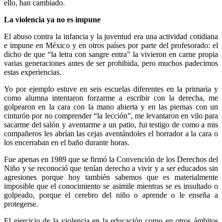
ello, han cambiado.
La violencia ya no es impune
El abuso contra la infancia y la juventud era una actividad cotidiana
e impune en México y en otros países por parte del profesorado: el
dicho de que “la letra con sangre entra” la vivieron en carne propia
varias generaciones antes de ser prohibida, pero muchos padecimos
estas experiencias.
Yo por ejemplo estuve en seis escuelas diferentes en la primaria y
como alumna intentaron forzarme a escribir con la derecha, me
Telegram
golpearon en la cara con la mano abierta y en las piernas con un
cinturón por no comprender “la lección”, me levantaron en vilo para
sacarme del salón y aventarme a un patio, fui testigo de como a mis
compañeros les abrían las cejas aventándoles el borrador a la cara o
los encerraban en el baño durante horas.
Fue apenas en 1989 que se firmó la Convención de los Derechos del
Niño y se reconoció que tenían derecho a vivir y a ser educados sin
agresiones porque hoy también sabemos que es materialmente
imposible que el conocimiento se asimile mientras se es insultado o
golpeado, porque el cerebro del niño o aprende o le enseña a
protegerse.
El ejercicio de la violencia en la educación como en otros ámbitos