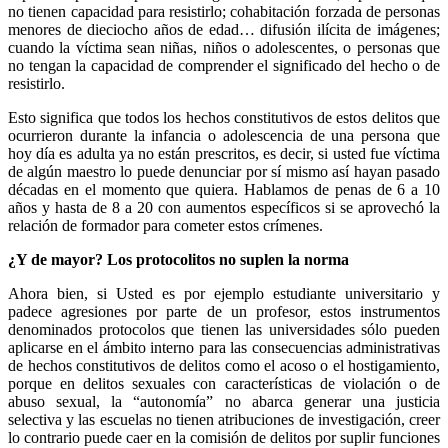
no tienen capacidad para resistirlo; cohabitación forzada de personas
menores de dieciocho años de edad… difusión ilícita de imágenes;
cuando la víctima sean niñas, niños o adolescentes, o personas que
no tengan la capacidad de comprender el significado del hecho o de
resistirlo.
Bluesky
Esto significa que todos los hechos constitutivos de estos delitos que
ocurrieron durante la infancia o adolescencia de una persona que
hoy día es adulta ya no están prescritos, es decir, si usted fue víctima
de algún maestro lo puede denunciar por sí mismo así hayan pasado
décadas en el momento que quiera. Hablamos de penas de 6 a 10
años y hasta de 8 a 20 con aumentos específicos si se aprovechó la
Threads
relación de formador para cometer estos crímenes.
¿Y de mayor? Los protocolitos no suplen la norma
Ahora bien, si Usted es por ejemplo estudiante universitario y
padece agresiones por parte de un profesor, estos instrumentos
denominados protocolos que tienen las universidades sólo pueden
aplicarse en el ámbito interno para las consecuencias administrativas
de hechos constitutivos de delitos como el acoso o el hostigamiento,
porque en delitos sexuales con características de violación o de
abuso sexual, la “autonomía” no abarca generar una justicia
selectiva y las escuelas no tienen atribuciones de investigación, creer
lo contrario puede caer en la comisión de delitos por suplir funciones