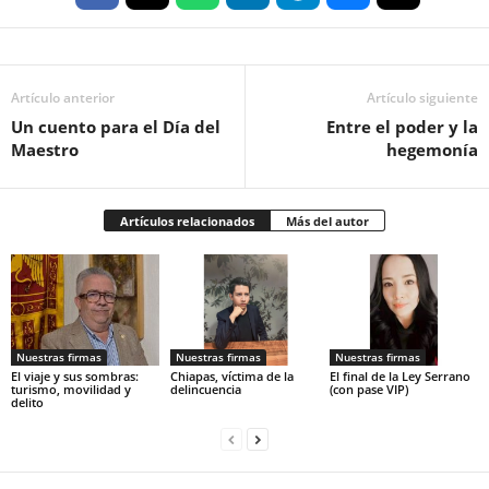
Artículo anterior
Artículo siguiente
Un cuento para el Día del
Entre el poder y la
Maestro
hegemonía
Artículos relacionados
Más del autor
Nuestras firmas
Nuestras firmas
Nuestras firmas
El viaje y sus sombras:
Chiapas, víctima de la
El final de la Ley Serrano
turismo, movilidad y
delincuencia
(con pase VIP)
delito