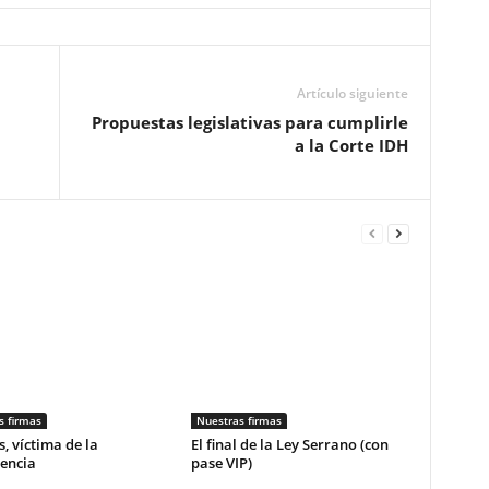
Artículo siguiente
Propuestas legislativas para cumplirle
a la Corte IDH
s firmas
Nuestras firmas
, víctima de la
El final de la Ley Serrano (con
encia
pase VIP)