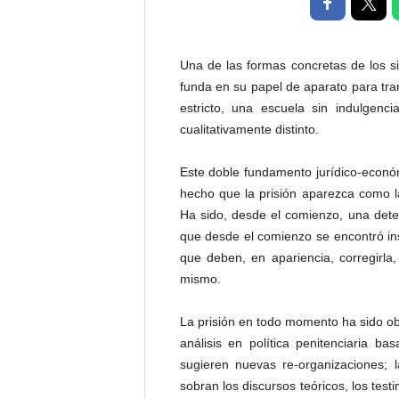
t
a
l
Una de las formas concretas de los si
d
funda en su papel de aparato para tran
e
estricto, una escuela sin indulgenci
D
i
cualitativamente distinto.
f
u
Este doble fundamento jurídico-económi
s
hecho que la prisión aparezca como l
i
Ha sido, desde el comienzo, una dete
ó
que desde el comienzo se encontró i
n
que deben, en apariencia, corregirla
d
e
mismo.
l
S
La prisión en todo momento ha sido obj
a
análisis en política penitenciaria b
b
sugieren nuevas re-organizaciones; 
e
sobran los discursos teóricos, los tes
r