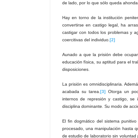
de lado, por lo que sólo queda ahondar 
P
e
n
Hay en torno de la institución penite
a
convertirse en castigo legal, ha arras
l
castigar con todos los problemas y a
coercitivas del individuo.
[2]
Aunado a que la prisión debe ocupars
educación física, su aptitud para el tr
disposiciones.
La prisión es omnidisciplinaria. Ademá
acabada su tarea.
[3]
Otorga un pode
internos de represión y castigo, se
disciplina dominante. Su modo de acció
El fin dogmático del sistema punitivo 
procesado, una manipulación hasta qu
de estudio de laboratorio sin voluntad