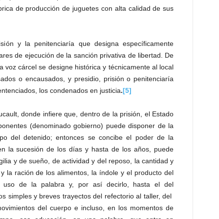
ábrica de producción de juguetes con alta calidad de sus
isión y la penitenciaría que designa específicamente
es de ejecución de la sanción privativa de libertad. De
la voz cárcel se designe histórica y técnicamente al local
sados o encausados, y presidio, prisión o penitenciaría
sentenciados, los condenados en justicia
.
[5]
cault, donde infiere que, dentro de la prisión, el Estado
ponentes (denominado gobierno) puede disponer de la
o del detenido; entonces se concibe el poder de la
n la sucesión de los días y hasta de los años, puede
ilia y de sueño, de actividad y del reposo, la cantidad y
y la ración de los alimentos, la índole y el producto del
l uso de la palabra y, por así decirlo, hasta el del
 simples y breves trayectos del refectorio al taller, del
imientos del cuerpo e incluso, en los momentos de