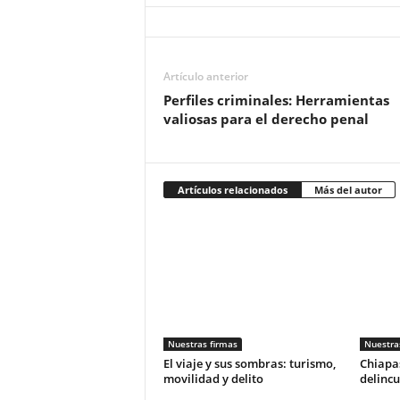
Artículo anterior
Perfiles criminales: Herramientas
valiosas para el derecho penal
Artículos relacionados
Más del autor
Nuestras firmas
Nuestra
El viaje y sus sombras: turismo,
Chiapas
movilidad y delito
delincu