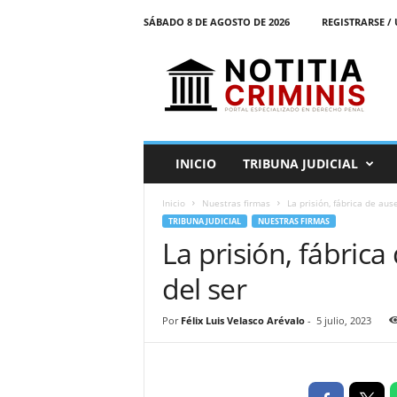
SÁBADO 8 DE AGOSTO DE 2026
REGISTRARSE / 
N
o
t
i
t
i
a
INICIO
TRIBUNA JUDICIAL
C
r
Inicio
Nuestras firmas
La prisión, fábrica de aus
i
TRIBUNA JUDICIAL
NUESTRAS FIRMAS
m
La prisión, fábric
i
n
del ser
i
s
E
Por
Félix Luis Velasco Arévalo
-
5 julio, 2023
l
P
o
r