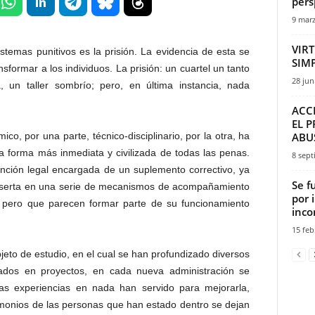
pers
9 marz
VIR
stemas punitivos es la prisión. La evidencia de esta se
SIMP
sformar a los individuos. La prisión: un cuartel un tanto
28 jun
a, un taller sombrío; pero, en última instancia, nada
ACCE
EL 
co, por una parte, técnico-disciplinario, por la otra, ha
ABUS
a forma más inmediata y civilizada de todas las penas.
8 sept
nción legal encargada de un suplemento correctivo, ya
Se f
nserta en una serie de mecanismos de acompañamiento
por 
, pero que parecen formar parte de su funcionamiento
inco
15 feb
eto de estudio, en el cual se han profundizado diversos
asados en proyectos, en cada nueva administración se
las experiencias en nada han servido para mejorarla,
timonios de las personas que han estado dentro se dejan