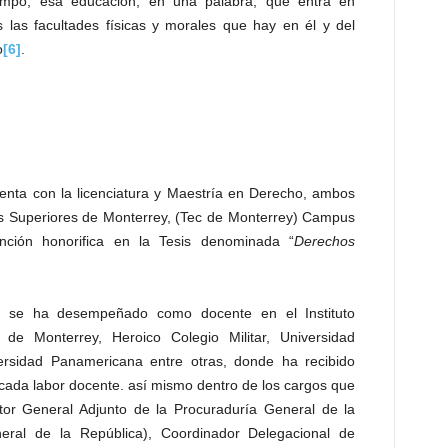
iempo, esa educación, en una palabra, que entra en
las facultades físicas y morales que hay en él y del
o
[6]
.
uenta con la licenciatura y Maestría en Derecho, ambos
ios Superiores de Monterrey, (Tec de Monterrey) Campus
nción honorifica en la Tesis denominada “
Derechos
nal se ha desempeñado como docente en el Instituto
 de Monterrey, Heroico Colegio Militar, Universidad
rsidad Panamericana entre otras, donde ha recibido
cada labor docente. así mismo dentro de los cargos que
or General Adjunto de la Procuraduría General de la
neral de la República), Coordinador Delegacional de