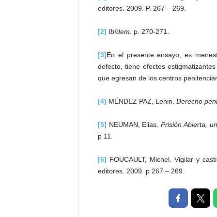
editores. 2009. P. 267 – 269.
[2]
Ibídem.
p. 270-271.
[3]
En el presente ensayo, es meneste
defecto, tiene efectos estigmatizante
que egresan de los centros penitenciar
[4]
MÉNDEZ PAZ, Lenin.
Derecho peni
[5]
NEUMAN, Elias.
Prisión Abierta, 
p 11.
[6]
FOUCAULT, Michel. Vigilar y castig
editores. 2009. p 267 – 269.