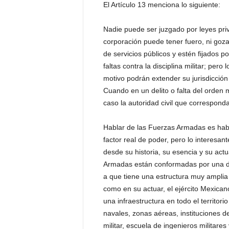
El Artículo 13 menciona lo siguiente:
P
e
n
Nadie puede ser juzgado por leyes priv
a
corporación puede tener fuero, ni g
l
de servicios públicos y estén fijados po
faltas contra la disciplina militar; pero
motivo podrán extender su jurisdicción
Cuando en un delito o falta del orden 
caso la autoridad civil que corresponda
Hablar de las Fuerzas Armadas es hab
factor real de poder, pero lo interesa
desde su historia, su esencia y su actu
Armadas están conformadas por una d
a que tiene una estructura muy amplia
como en su actuar, el ejército Mexica
una infraestructura en todo el territor
navales, zonas aéreas, instituciones 
militar, escuela de ingenieros militare