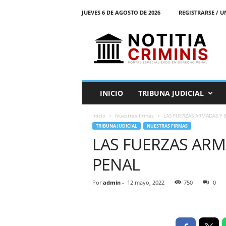
JUEVES 6 DE AGOSTO DE 2026
REGISTRARSE / U
N
o
t
i
t
i
a
INICIO
TRIBUNA JUDICIAL
C
r
Inicio
Nuestras firmas
LAS FUERZAS ARMADAS Y 
i
TRIBUNA JUDICIAL
NUESTRAS FIRMAS
m
LAS FUERZAS ARM
i
n
PENAL
i
s
E
Por
admin
-
12 mayo, 2022
750
0
l
P
o
r