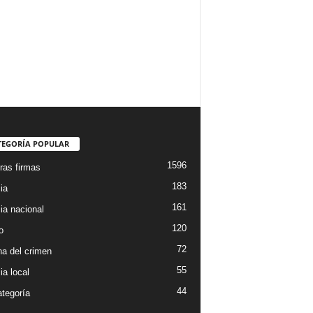
TEGORÍA POPULAR
1596
ras firmas
183
ia
161
ia nacional
120
o
72
a del crimen
55
ia local
44
ategoría