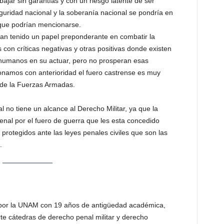
ajar sin garantías y con un riesgo latente de ser
guridad nacional y la soberanía nacional se pondría en
 que podrían mencionarse.
han tenido un papel preponderante en combatir la
on críticas negativas y otras positivas donde existen
humanos en su actuar, pero no prosperan esas
amos con anterioridad el fuero castrense es muy
s de la Fuerzas Armadas.
no tiene un alcance al Derecho Militar, ya que la
Penal por el fuero de guerra que les esta concedido
 protegidos ante las leyes penales civiles que son las
.
o por la UNAM con 19 años de antigüedad académica,
rte cátedras de derecho penal militar y derecho