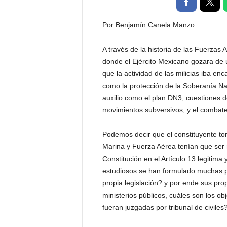
t
a
Por Benjamín Canela Manzo
l
d
A través de la historia de las Fuerzas 
e
donde el Ejército Mexicano gozara de u
D
i
que la actividad de las milicias iba e
f
como la protección de la Soberanía Naci
u
auxilio como el plan DN3, cuestiones d
s
movimientos subversivos, y el combate 
i
ó
Podemos decir que el constituyente to
n
Marina y Fuerza Aérea tenían que ser 
d
e
Constitución en el Artículo 13 legitima 
l
estudiosos se han formulado muchas p
S
propia legislación? y por ende sus propi
a
ministerios públicos, cuáles son los ob
b
fueran juzgadas por tribunal de civiles
e
r