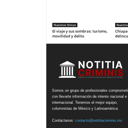
Nuestras firmas
Nuestra
El viaje y sus sombras: turismo,
Chiapas
movilidad y delito
delincu
Somos un grupo de profesionales compromet
con llevarte información de interés nacional e
internacional. Tenemos el mejor equipo,
columnistas de México y Latinoamérica.
Contáctanos:
contacto@notitiacriminis.mx