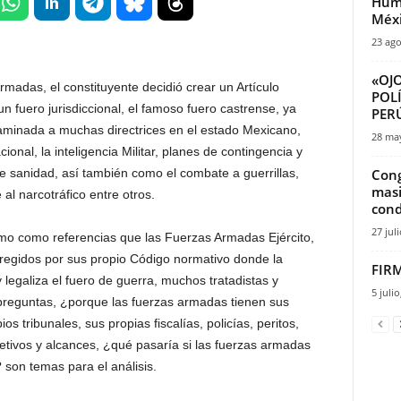
Huma
Méx
23 ago
«OJO
Armadas, el constituyente decidió crear un Artículo
POLÍ
n fuero jurisdiccional, el famoso fuero castrense, ya
PERÚ
ncaminada a muchas directrices en el estado Mexicano,
28 ma
onal, la inteligencia Militar, planes de contingencia y
e sanidad, así también como el combate a guerrillas,
Cong
masi
al narcotráfico entre otros.
cond
27 jul
mo como referencias que las Fuerzas Armadas Ejército,
regidos por sus propio Código normativo donde la
FIR
y legaliza el fuero de guerra, muchos tratadistas y
5 julio
reguntas, ¿porque las fuerzas armadas tienen sus
os tribunales, sus propias fiscalías, policías, peritos,
jetivos y alcances, ¿qué pasaría si las fuerzas armadas
? son temas para el análisis.