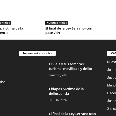
s firmas
Nuestras firmas
, víctima de la
El final de la Ley Serrano (con
encia
pase VIP)
Incluso más noticias
CA
Nuest
El viaje y sus sombras:
turismo, movilidad y delito
Justic
5 agosto, 2026
Justic
idos
Mund
Chiapas, víctima de la
delincuencia
Escen
30 julio, 2026
Justic
Sin c
El final de la Ley Serrano (con