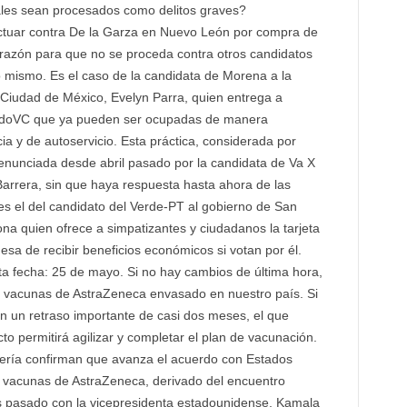
rales sean procesados como delitos graves?
uar contra De la Garza en Nuevo León por compra de
 razón para que no se proceda contra otros candidatos
 mismo. Es el caso de la candidata de Morena a la
 Ciudad de México, Evelyn Parra, quien entrega a
paldoVC que ya pueden ser ocupadas de manera
a y de autoservicio. Esta práctica, considerada por
enunciada desde abril pasado por la candidata de Va X
arrera, sin que haya respuesta hasta ahora de las
es el del candidato del Verde-PT al gobierno de San
na quien ofrece a simpatizantes y ciudadanos la tarjeta
mesa de recibir beneficios económicos si votan por él.
a fecha: 25 de mayo. Si no hay cambios de última hora,
 de vacunas de AstraZeneca envasado en nuestro país. Si
on un retraso importante de casi dos meses, el que
to permitirá agilizar y completar el plan de vacunación.
llería confirman que avanza el acuerdo con Estados
vacunas de AstraZeneca, derivado del encuentro
es pasado con la vicepresidenta estadounidense, Kamala