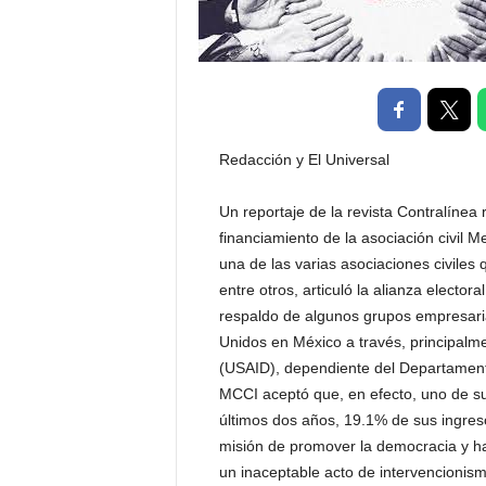
t
a
l
d
e
D
i
Redacción y El Universal
f
u
Un reportaje de la revista Contralínea
s
financiamiento de la asociación civil 
i
una de las varias asociaciones civile
ó
entre otros, articuló la alianza elector
n
respaldo de algunos grupos empresarial
d
e
Unidos en México a través, principalme
l
(USAID), dependiente del Departament
S
MCCI aceptó que, en efecto, uno de sus
a
últimos dos años, 19.1% de sus ingres
b
misión de promover la democracia y ha
e
un inaceptable acto de intervencionismo
r