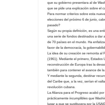
que su gobierno presentara al de Wash
P
e
que se pide una explicación sobre el c
n
Para normar criterios sobre esta nueva
a
elecciones del próximo 6 de junio, ca
l
pasado?
Según su propia definición, es una en
una serie de fondos destinados a dar a
de 70 países en el mundo. Ha enfatizad
favor de la democracia, la gobernabili
La idea de su creación se remonta al P
(1961). Mediante el primero, Estados U
reconstrucción de Europa tras la deva
también para contener el avance de la
Y mediante la segunda, destinar recurs
del Caribe que, a la vez, serían el val
revolución cubana.
La Alianza para el Progreso acabó por 
prácticamente incumplibles que Washing
lugar a que se sustituyera por la USAID