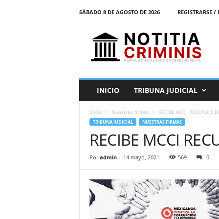
SÁBADO 8 DE AGOSTO DE 2026
REGISTRARSE / 
N
o
t
i
t
i
a
INICIO
TRIBUNA JUDICIAL
C
r
Inicio
Nuestras firmas
RECIBE MCCI RECURSOS D
i
TRIBUNA JUDICIAL
NUESTRAS FIRMAS
m
RECIBE MCCI REC
i
n
i
Por
admin
-
14 mayo, 2021
569
0
s
E
l
P
o
r