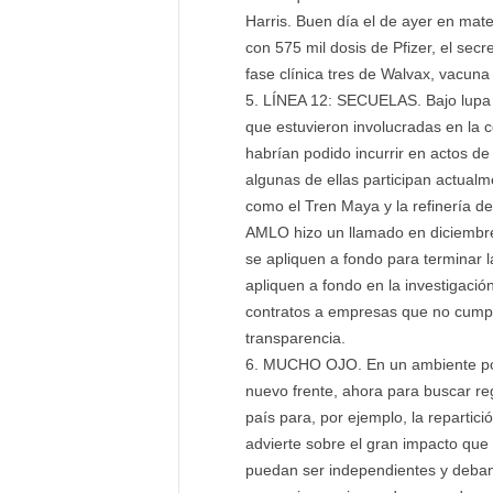
Harris. Buen día el de ayer en mat
con 575 mil dosis de Pfizer, el secr
fase clínica tres de Walvax, vacuna
LÍNEA 12: SECUELAS. Bajo lupa d
que estuvieron involucradas en la c
habrían podido incurrir en actos de
algunas de ellas participan actual
como el Tren Maya y la refinería de
AMLO hizo un llamado en diciembre
se apliquen a fondo para terminar 
apliquen a fondo en la investigació
contratos a empresas que no cumpl
transparencia.
MUCHO OJO. En un ambiente polít
nuevo frente, ahora para buscar reg
país para, por ejemplo, la repartic
advierte sobre el gran impacto que 
puedan ser independientes y deban