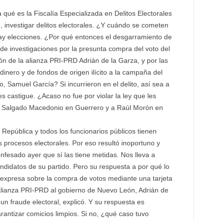
 es la Fiscalía Especializada en Delitos Electorales
 investigar delitos electorales. ¿Y cuándo se cometen
ay elecciones. ¿Por qué entonces el desgarramiento de
o de investigaciones por la presunta compra del voto del
n de la alianza PRI-PRD Adrián de la Garza, y por las
dinero y de fondos de origen ilícito a la campaña del
 Samuel García? Si incurrieron en el delito, así sea a
s castigue. ¿Acaso no fue por violar la ley que les
ix Salgado Macedonio en Guerrero y a Raúl Morón en
epública y todos los funcionarios públicos tienen
 procesos electorales. Por eso resultó inoportuno y
sado ayer que sí las tiene metidas. Nos lleva a
candidatos de su partido. Pero su respuesta a por qué lo
 expresa sobre la compra de votos mediante una tarjeta
 alianza PRI-PRD al gobierno de Nuevo León, Adrián de
un fraude electoral, explicó. Y su respuesta es
ntizar comicios limpios. Si no, ¿qué caso tuvo