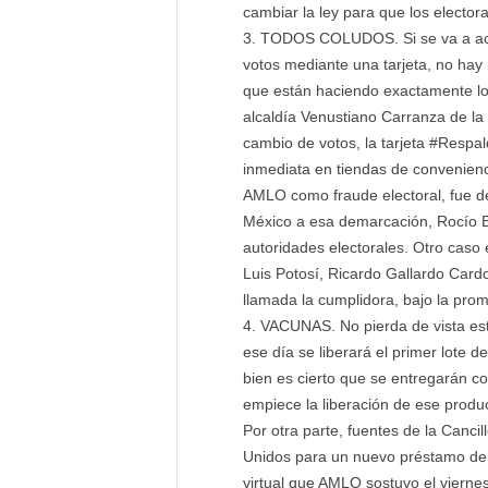
cambiar la ley para que los electo
TODOS COLUDOS. Si se va a act
votos mediante una tarjeta, no hay
que están haciendo exactamente lo
alcaldía Venustiano Carranza de la
cambio de votos, la tarjeta #Res
inmediata en tiendas de convenienci
AMLO como fraude electoral, fue d
México a esa demarcación, Rocío B
autoridades electorales. Otro caso 
Luis Potosí, Ricardo Gallardo Cardo
llamada la cumplidora, bajo la pro
VACUNAS. No pierda de vista est
ese día se liberará el primer lote
bien es cierto que se entregarán c
empiece la liberación de ese produc
Por otra parte, fuentes de la Canci
Unidos para un nuevo préstamo de 
virtual que AMLO sostuvo el viern