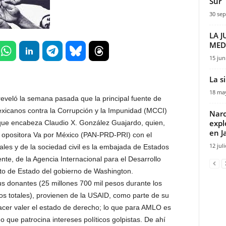
Sur
30 sep
LA J
MEDI
15 jun
La s
18 ma
 reveló la semana pasada que la principal fuente de
Mexicanos contra la Corrupción y la Impunidad (MCCI)
Narc
expl
s que encabeza Claudio X. González Guajardo, quien,
en Ja
al opositora Va por México (PAN-PRD-PRI) con el
12 jul
es y de la sociedad civil es la embajada de Estados
nte, de la Agencia Internacional para el Desarrollo
o de Estado del gobierno de Washington.
 donantes (25 millones 700 mil pesos durante los
os totales), provienen de la USAID, como parte de su
cer valer el estado de derecho; lo que para AMLO es
 que patrocina intereses políticos golpistas. De ahí