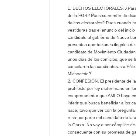
DELITOS ELECTORALES. ¿Para qué
de la FGR? Pues su nombre lo dice,
delitos electorales? Pues cuando h
vestiduras tras el anuncio del inici
candidato al gobierno de Nuevo Leó
presuntas aportaciones ilegales de 
candidato de Movimiento Ciudadano,
unos días de los comicios, que se le
cancelaron las candidaturas a Fél
Michoacán?
CONFESIÓN. El presidente de la R
prohibido por ley meter mano en los
comprometedor que AMLO haya confe
inferir que busca beneficiar a los 
hace, tuvo que ver con la pregunta
rosa por parte del candidato de la
la Garza. No voy a ser cómplice de 
consecuente con su promesa de gara