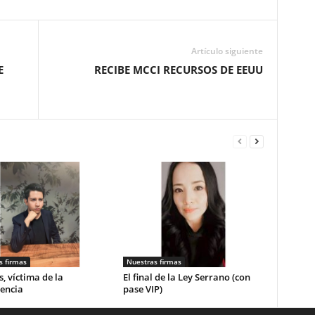
Artículo siguiente
E
RECIBE MCCI RECURSOS DE EEUU
s firmas
Nuestras firmas
, víctima de la
El final de la Ley Serrano (con
encia
pase VIP)