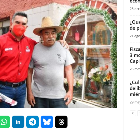
econ
23 oct
¿Qué
de p
21 ago
Fisc
3 md
Capi
26 ma
¿Cul
deli
miér
29 ma