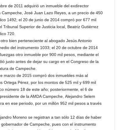
embre de 2011 adquirió un inmueble del exdirector
 en Campeche, José Juan Lazo Reyes, a un precio de 450
lico 1492; el 20 de junio de 2014 compró por 677 mil
l Tribunal Superior de Justicia local, Beatriz Gutiérrez
lico 720.
 otro bien perteneciente al abogado Jesús Antonio
medio del instrumento 1033; el 20 de octubre de 2014
Ruezgas otro inmueble por 900 mil pesos, mediante el
dió justo antes de dejar su cargo en el Congreso de la
natura de Campeche.
5 de marzo de 2015 compró dos inmuebles más al
ús Ortega Pérez, por los montos de 525 mil y 699 mil
co número 18 de este año; posteriormente, el 6 de
expresidente de la AMDA Campeche, Alejandro Selem
tra en ese periodo, por un millón 952 mil pesos a través
jandro Moreno se registran a tan sólo 12 días de haber
ra gobernador de Campeche, pues con el instrumento