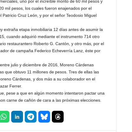
omerciales, uno por el increíble monto de 60 mil pesos y
0 mil pesos, los cuales fueron enajenados por el
el Patricio Cruz León, y por el señor Teodosio Miguel
y extraña etapa inmobiliaria 12 días antes de asumir la
15, cuando adquirió mediante el instrumento 714 otro
rio restaurantero Roberto G. Cantón, y otro más, por el
inador de campaña Federico Echeverría Lanz, éste por
entre julio y diciembre de 2016, Moreno Cárdenas
as que obtuvo 11 millones de pesos. Tres de ellas las
oreno Cárdenas, y dos más a su colaborador en el
zar Ferrer.
que, pese a que en algún momento intentaron pactar una
on carne de cañón de cara a las próximas elecciones.