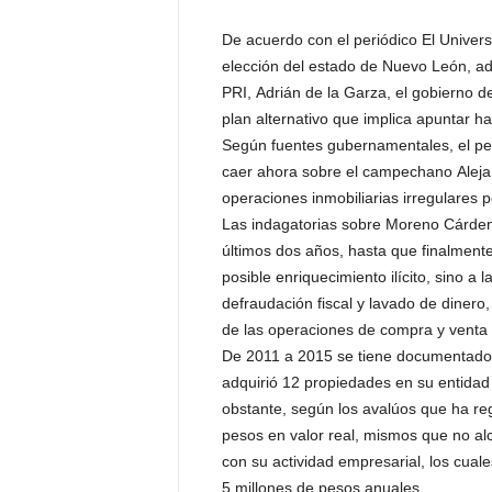
P
e
De acuerdo con el periódico El Universal
n
elección del estado de Nuevo León, a
a
PRI, Adrián de la Garza, el gobierno
l
plan alternativo que implica apuntar ha
Según fuentes gubernamentales, el pes
caer ahora sobre el campechano Aleja
operaciones inmobiliarias irregulares p
Las indagatorias sobre Moreno Cárdenas
últimos dos años, hasta que finalmente
posible enriquecimiento ilícito, sino a
defraudación fiscal y lavado de dinero,
de las operaciones de compra y venta 
De 2011 a 2015 se tiene documentado
adquirió 12 propiedades en su entidad 
obstante, según los avalúos que ha re
pesos en valor real, mismos que no al
con su actividad empresarial, los cua
5 millones de pesos anuales.