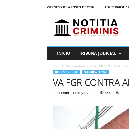
VIERNES 7 DE AGOSTO DE 2026
REGISTRARSE / 
N
o
t
i
t
i
a
INICIO
TRIBUNA JUDICIAL
C
r
Inicio
Nuestras firmas
VA FGR CONTRA ALITO: PR
i
TRIBUNA JUDICIAL
NUESTRAS FIRMAS
m
VA FGR CONTRA AL
i
n
i
Por
admin
-
13 mayo, 2021
536
0
s
E
l
P
o
r