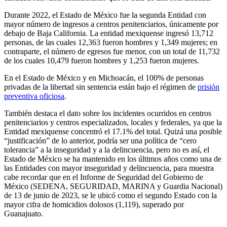
Durante 2022, el Estado de México fue la segunda Entidad con
mayor número de ingresos a centros penitenciarios, únicamente por
debajo de Baja California. La entidad mexiquense ingresó 13,712
personas, de las cuales 12,363 fueron hombres y 1,349 mujeres; en
Bluesky
contraparte, el número de egresos fue menor, con un total de 11,732
de los cuales 10,479 fueron hombres y 1,253 fueron mujeres.
En el Estado de México y en Michoacán, el 100% de personas
privadas de la libertad sin sentencia están bajo el régimen de
prisión
preventiva oficiosa
.
Threads
También destaca el dato sobre los incidentes ocurridos en centros
penitenciarios y centros especializados, locales y federales, ya que la
Entidad mexiquense concentró el 17.1% del total. Quizá una posible
“justificación” de lo anterior, podría ser una política de “cero
tolerancia” a la inseguridad y a la delincuencia, pero no es así, el
Estado de México se ha mantenido en los últimos años como una de
las Entidades con mayor inseguridad y delincuencia, para muestra
cabe recordar que en el Informe de Seguridad del Gobierno de
México (SEDENA, SEGURIDAD, MARINA y Guardia Nacional)
de 13 de junio de 2023, se le ubicó como el segundo Estado con la
mayor cifra de homicidios dolosos (1,119), superado por
Guanajuato.