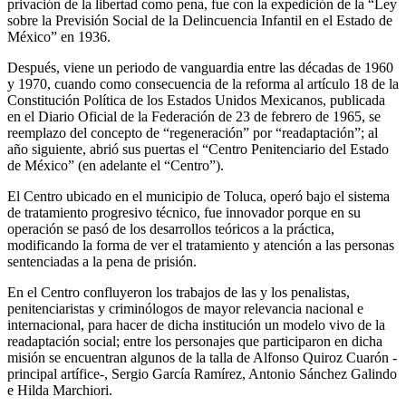
privación de la libertad como pena, fue con la expedición de la “Ley
sobre la Previsión Social de la Delincuencia Infantil en el Estado de
México” en 1936.
Después, viene un periodo de vanguardia entre las décadas de 1960
y 1970, cuando como consecuencia de la reforma al artículo 18 de la
Constitución Política de los Estados Unidos Mexicanos, publicada
Linkedin
en el Diario Oficial de la Federación de 23 de febrero de 1965, se
reemplazo del concepto de “regeneración” por “readaptación”; al
año siguiente, abrió sus puertas el “Centro Penitenciario del Estado
de México” (en adelante el “Centro”).
El Centro ubicado en el municipio de Toluca, operó bajo el sistema
de tratamiento progresivo técnico, fue innovador porque en su
operación se pasó de los desarrollos teóricos a la práctica,
modificando la forma de ver el tratamiento y atención a las personas
sentenciadas a la pena de prisión.
En el Centro confluyeron los trabajos de las y los penalistas,
penitenciaristas y criminólogos de mayor relevancia nacional e
internacional, para hacer de dicha institución un modelo vivo de la
readaptación social; entre los personajes que participaron en dicha
misión se encuentran algunos de la talla de Alfonso Quiroz Cuarón -
principal artífice-, Sergio García Ramírez, Antonio Sánchez Galindo
e Hilda Marchiori.