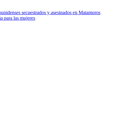
Twitter
dounidenses secuestrados y asesinados en Matamoros
ia para las mujeres
Whatsapp
Linkedin