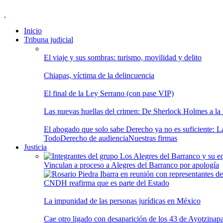
Inicio
Tribuna judicial
El viaje y sus sombras: turismo, movilidad y delito
Chiapas, víctima de la delincuencia
El final de la Ley Serrano (con pase VIP)
Las nuevas huellas del crimen: De Sherlock Holmes a la In
El abogado que solo sabe Derecho ya no es suficiente: Las
Todo
Derecho de audiencia
Nuestras firmas
Justicia
Vinculan a proceso a Alegres del Barranco por apología
CNDH reafirma que es parte del Estado
La impunidad de las personas jurídicas en México
Cae otro ligado con desaparición de los 43 de Ayotzinap