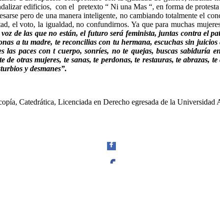
ndalizar edificios, con el pretexto “ Ni una Mas “, en forma de protesta
presarse pero de una manera inteligente, no cambiando totalmente el con
tad, el voto, la igualdad, no confundirnos. Ya que para muchas mujeres 
voz de las que no están, el futuro será feminista, juntas contra el p
as a tu madre, te reconcilias con tu hermana, escuchas sin juicios a 
s las paces con t cuerpo, sonríes, no te quejas, buscas sabiduría 
de otras mujeres, te sanas, te perdonas, te restauras, te abrazas, te 
sturbios y desmanes”.
foscopía, Catedrática, Licenciada en Derecho egresada de la Universida
Facebook