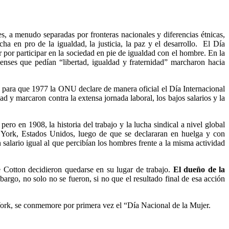
 a menudo separadas por fronteras nacionales y diferencias étnicas,
ha en pro de la igualdad, la justicia, la paz y el desarrollo. El Día
er por participar en la sociedad en pie de igualdad con el hombre. En la
ienses que pedían “libertad, igualdad y fraternidad” marcharon hacia
para que 1977 la ONU declare de manera oficial el Día Internacional
d y marcaron contra la extensa jornada laboral, los bajos salarios y la
ro en 1908, la historia del trabajo y la lucha sindical a nivel global
 York, Estados Unidos, luego de que se declararan en huelga y con
 salario igual al que percibían los hombres frente a la misma actividad
e Cotton decidieron quedarse en su lugar de trabajo.
El dueño de la
mbargo, no solo no se fueron, si no que el resultado final de esa acción
York, se conmemore por primera vez el “Día Nacional de la Mujer.