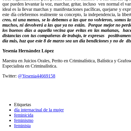
que pueden levantar la voz, marchar, gritar, incluso ven normal el va
ideal es la llevar marchas y manifestaciones pacíficas, quejarse y ex
este día celebremos realmente su concepto, la independencia, la liber
creo, ni una menos, se lo debemos a las que no volvieron, somos la 
muchos, ni devolverá a las que ya no están. Porque mejor no perdon
los buenos días a aquella vecina que evitas en las mañanas, hace
distancias con tus compañeras de trabajo, te expresas positivamente 
día más, haz que este 8 de marzo sea un día bendiciones y no de di
Yesenia Hernández López
Maestra en Juicios Orales, Perito en Criminalística, Balística y Gra
Especialista en Criminalística.
Twitter:
@Yesenia44669158
Etiquetas
día internacinal de la mujer
feminicida
feminismo
feminista