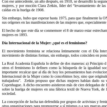
Con ese antecedente, un año después, en 1910, se desarrolló la segund
mujeres, y por moción Clara Zetkin, líder del “levantamiento de la
caídas en la huelga de 1908.
Sin embargo, hubo que esperar hasta 1975, para que finalmente la O
sus orígenes en las manifestaciones de las mujeres que, especialmente
El hecho de que este día se conmemore el 8 de marzo estar estrecham
mujeres en 1893.
Día Internacional de la Mujer: ¿qué es el feminismo?
El movimiento feminista se relaciona íntimamente con el Día Inte
movimiento de distintas formas, sin embargo, todos coinciden en pond
La Real Academia Española lo define de dos maneras: a) Principio d 
otros el feminismo lo definen como la búsqueda de la igualdad soci
importante recalcar que al día de hoy los pensamientos han evolucion
Internacional de la Mujer como lo concebimos hoy, sino que origina
trabajadora”. Zetkin propuso que dichas mujeres habían dado su v
Copenhague. A dicho encuentro asistieron más de cien delegadas de 17 
sobre la huelga de mujeres en una fábrica textil de Nueva York, de 
sociedad.
La concepción de lucha tan defendida por grupos de activistas y femin
otras organizaciones para promoverse a sí mismos o a sus marcas ape