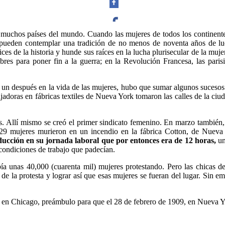
muchos países del mundo. Cuando las mujeres de todos los continentes,
a, pueden contemplar una tradición de no menos de noventa años de luc
Facebook
fices de la historia y hunde sus raíces en la lucha plurisecular de la muj
res para poner fin a la guerra; en la Revolución Francesa, las paris
n después en la vida de las mujeres, hubo que sumar algunos sucesos 
doras en fábricas textiles de Nueva York tomaron las calles de la ciuda
Twitter
. Allí mismo se creó el primer sindicato femenino. En marzo también, pe
129 mujeres murieron en un incendio en la fábrica Cotton, de Nueva
cción en su jornada laboral que por entonces era de 12 horas,
un
ondiciones de trabajo que padecían.
Whatsapp
bía unas 40,000 (cuarenta mil) mujeres protestando. Pero las chicas d
r de la protesta y lograr así que esas mujeres se fueran del lugar. Sin e
er en Chicago, preámbulo para que el 28 de febrero de 1909, en Nueva 