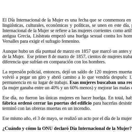
El Día Internacional de la Mujer es una fecha que se conmemora en 
lingüísticas, culturales, económicas y políticas, se unen en este dí
Internacional de la Mujer se refiere a las mujeres corrientes como artí
antigua Grecia, Lisístrata empezó una huelga sexual contra los homb
Versalles para exigir el sufragio femenino.
Aunque hubo un día puntual de marzo en 1857 que marcó un antes y u
de la Mujer. Ese primer 8 de marzo de 1857, cientos de mujeres trabaja
diferencia que sufrían en comparación con los hombres.
La represión policial, entonces, dejó un saldo de 120 mujeres muertas
volvió a pegar un giro y abrió camino a lo que vendría después: 
permanencia en su lugar de trabajo.
Esas mujeres buscaban una redu
(la mujer ganaba entre un 40% y un 60% menos) y mejorar las malas c
Ese día, no fueron las únicas mujeres en hacer huelga. En total, ha
fábrica ordenó cerrar las puertas del edificio
para hacerlas desisti
terminó con las obreras muertas en un incendio.
Ese mismo año, el 3 de mayo, se realizó un acto por el día de la muj
¿Cuándo y cómo la ONU declaró Día Internacional de la Mujer?