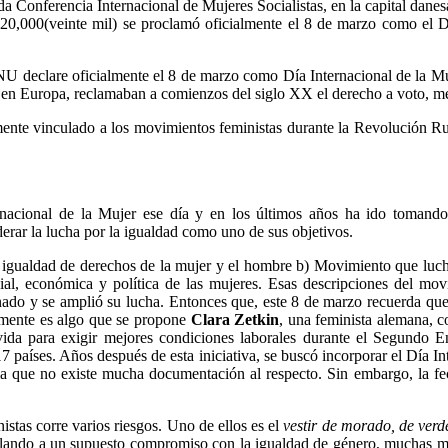
a Conferencia Internacional de Mujeres Socialistas, en la capital danesa
Linkedin
s 20,000(veinte mil) se proclamó oficialmente el 8 de marzo como el D
NU declare oficialmente el 8 de marzo como Día Internacional de la Mu
 en Europa, reclamaban a comienzos del siglo XX el derecho a voto, mej
ente vinculado a los movimientos feministas durante la Revolución Ru
rnacional de la Mujer ese día y en los últimos años ha ido tomando
erar la lucha por la igualdad como uno de sus objetivos.
igualdad de derechos de la mujer y el hombre b) Movimiento que lucha 
al, económica y política de las mujeres. Esas descripciones del movi
ado y se amplió su lucha. Entonces que, este 8 de marzo recuerda que la
lmente es algo que se propone
Clara Zetkin
, una feminista alemana, c
ida para exigir mejores condiciones laborales durante el Segundo En
países. Años después de esta iniciativa, se buscó incorporar el Día In
la que no existe mucha documentación al respecto. Sin embargo, la fec
istas corre varios riesgos. Uno de ellos es el
vestir de morado, de verd
lando a un supuesto compromiso con la igualdad de género, muchas muj