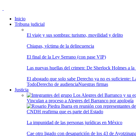
Inicio
Tribuna judicial
El viaje y sus sombras: turismo, movilidad y delito
Chiapas, víctima de la delincuencia
El final de la Ley Serrano (con pase VIP)
Las nuevas huellas del crimen: De Sherlock Holmes a la In
El abogado que solo sabe Derecho ya no es suficiente: Las
Todo
Derecho de audiencia
Nuestras firmas
Justicia
Vinculan a proceso a Alegres del Barranco por apología
CNDH reafirma que es parte del Estado
La impunidad de las personas jurídicas en México
Cae otro ligado con desaparición de los 43 de Ayotzinap