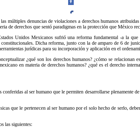
as múltiples denuncias de violaciones a derechos humanos atribuidas a
materia de derechos que sentó paradigmas en la protección que México r
Facebook
los Estados Unidos Mexicanos sufrió una reforma fundamental -a la q
os constitucionales. Dicha reforma, junto con la de amparo de 6 de juni
erramientas jurídicas para su incorporación y aplicación en el ordenam
onceptualizar ¿qué son los derechos humanos? ¿cómo se relacionan es
Twitter
 mexicano en materia de derechos humanos? ¿qué es el derecho intern
 conferidas al ser humano que le permiten desarrollarse plenamente de ma
Whatsapp
básicas que le pertenecen al ser humano por el solo hecho de serlo, debe
s las siguientes: