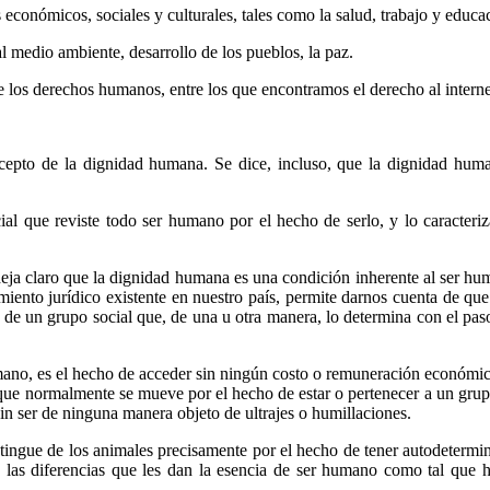
onómicos, sociales y culturales, tales como la salud, trabajo y educac
 medio ambiente, desarrollo de los pueblos, la paz.
de los derechos humanos, entre los que encontramos el derecho al interne
cepto de la dignidad humana. Se dice, incluso, que la dignidad hum
cial que reviste todo ser humano por el hecho de serlo, y lo caracter
eja claro que la dignidad humana es una condición inherente al ser hum
ento jurídico existente en nuestro país, permite darnos cuenta de que la
de un grupo social que, de una u otra manera, lo determina con el pas
no, es el hecho de acceder sin ningún costo o remuneración económi
s que normalmente se mueve por el hecho de estar o pertenecer a un grup
in ser de ninguna manera objeto de ultrajes o humillaciones.
tingue de los animales precisamente por el hecho de tener autodetermina
, las diferencias que les dan la esencia de ser humano como tal que 