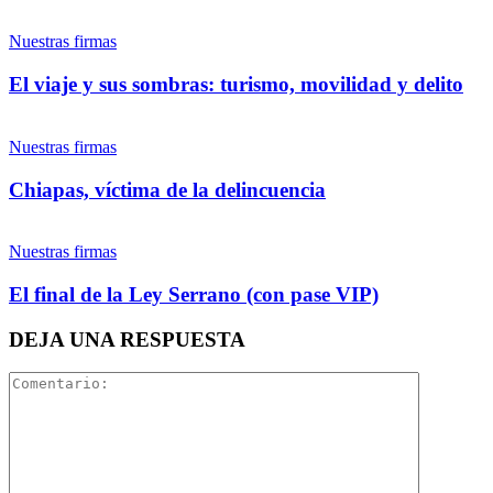
Twitter
Nuestras firmas
El viaje y sus sombras: turismo, movilidad y delito
Nuestras firmas
Bluesky
Whatsapp
Chiapas, víctima de la delincuencia
Nuestras firmas
Threads
El final de la Ley Serrano (con pase VIP)
Linkedin
DEJA UNA RESPUESTA