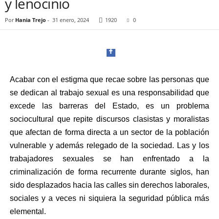
y lenocinio
t
a
Por
Hania Trejo
-
31 enero, 2024
1920
0
l
d
e
D
i
f
Acabar con el estigma que recae sobre las personas que
u
se dedican al trabajo sexual es una responsabilidad que
s
i
Facebook
excede las barreras del Estado, es un problema
ó
sociocultural que repite discursos clasistas y moralistas
n
que afectan de forma directa a un sector de la población
d
e
vulnerable y además relegado de la sociedad. Las y los
l
trabajadores sexuales se han enfrentado a la
S
criminalización de forma recurrente durante siglos, han
Twitter
a
sido desplazados hacia las calles sin derechos laborales,
b
e
sociales y a veces ni siquiera la seguridad pública más
r
elemental.
P