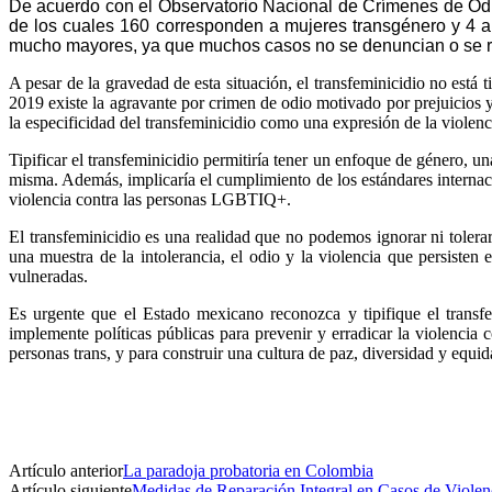
De acuerdo con el Observatorio Nacional de Crímenes de Od
de los cuales 160 corresponden a mujeres transgénero y 4 a
mucho mayores, ya que muchos casos no se denuncian o se reg
A pesar de la gravedad de esta situación, el transfeminicidio no está 
2019 existe la agravante por crimen de odio motivado por prejuicios 
la especificidad del transfeminicidio como una expresión de la violenci
Tipificar el transfeminicidio permitiría tener un enfoque de género, u
misma. Además, implicaría el cumplimiento de los estándares internaci
violencia contra las personas LGBTIQ+.
El transfeminicidio es una realidad que no podemos ignorar ni tolera
una muestra de la intolerancia, el odio y la violencia que persiste
vulneradas.
Es urgente que el Estado mexicano reconozca y tipifique el transfem
implemente políticas públicas para prevenir y erradicar la violencia c
personas trans, y para construir una cultura de paz, diversidad y equid
Artículo anterior
La paradoja probatoria en Colombia
Artículo siguiente
Medidas de Reparación Integral en Casos de Violenc