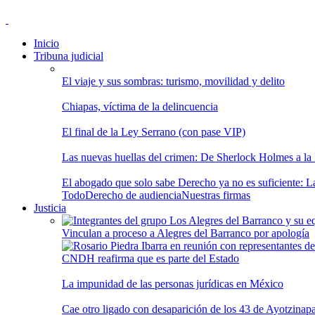
Inicio
Tribuna judicial
El viaje y sus sombras: turismo, movilidad y delito
Chiapas, víctima de la delincuencia
El final de la Ley Serrano (con pase VIP)
Las nuevas huellas del crimen: De Sherlock Holmes a la In
El abogado que solo sabe Derecho ya no es suficiente: Las
Todo
Derecho de audiencia
Nuestras firmas
Justicia
Vinculan a proceso a Alegres del Barranco por apología
CNDH reafirma que es parte del Estado
La impunidad de las personas jurídicas en México
Cae otro ligado con desaparición de los 43 de Ayotzinap