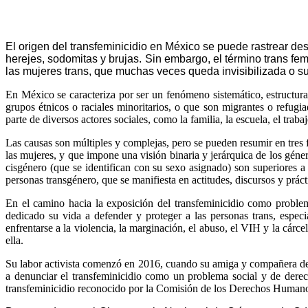
El origen del transfeminicidio en México se puede rastrear de
herejes, sodomitas y brujas. Sin embargo, el término trans fe
las mujeres trans, que muchas veces queda invisibilizada o s
En México se caracteriza por ser un fenómeno sistemático, estructura
grupos étnicos o raciales minoritarios, o que son migrantes o refugi
parte de diversos actores sociales, como la familia, la escuela, el traba
Las causas son múltiples y complejas, pero se pueden resumir en tres f
las mujeres, y que impone una visión binaria y jerárquica de los géne
cisgénero (que se identifican con su sexo asignado) son superiores a 
personas transgénero, que se manifiesta en actitudes, discursos y práct
En el camino hacia la exposición del transfeminicidio como problem
dedicado su vida a defender y proteger a las personas trans, especi
enfrentarse a la violencia, la marginación, el abuso, el VIH y la cár
ella.
Su labor activista comenzó en 2016, cuando su amiga y compañera de tr
a denunciar el transfeminicidio como un problema social y de derec
transfeminicidio reconocido por la Comisión de los Derechos Human