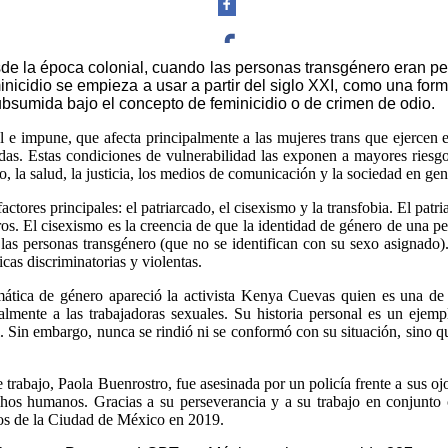
sde la época colonial, cuando las personas transgénero eran pe
minicidio se empieza a usar a partir del siglo XXI, como una fo
Facebook
ubsumida bajo el concepto de feminicidio o de crimen de odio.
l e impune, que afecta principalmente a las mujeres trans que ejercen e
adas. Estas condiciones de vulnerabilidad las exponen a mayores riesgos
jo, la salud, la justicia, los medios de comunicación y la sociedad en gen
Twitter
actores principales: el patriarcado, el cisexismo y la transfobia. El pat
ros. El cisexismo es la creencia de que la identidad de género de una pe
las personas transgénero (que no se identifican con su sexo asignado). 
icas discriminatorias y violentas.
ática de género apareció la activista Kenya Cuevas quien es una de 
almente a las trabajadoras sexuales. Su historia personal es un ejemp
Whatsapp
cel. Sin embargo, nunca se rindió ni se conformó con su situación, sino
abajo, Paola Buenrostro, fue asesinada por un policía frente a sus ojo
hos humanos. Gracias a su perseverancia y a su trabajo en conjunto c
os de la Ciudad de México en 2019.