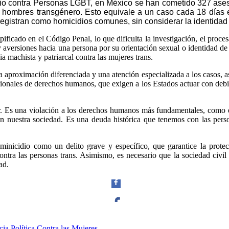
io contra Personas LGBT, en México se han cometido 327 ase
Linkedin
 hombres transgénero. Esto equivale a un caso cada 18 días e
istran como homicidios comunes, sin considerar la identidad 
tipificado en el Código Penal, lo que dificulta la investigación, el pro
y aversiones hacia una persona por su orientación sexual o identidad de
a machista y patriarcal contra las mujeres trans.
na aproximación diferenciada y una atención especializada a los casos, as
onales de derechos humanos, que exigen a los Estados actuar con debida 
r. Es una violación a los derechos humanos más fundamentales, como el d
n en nuestra sociedad. Es una deuda histórica que tenemos con las pers
inicidio como un delito grave y específico, que garantice la protecci
ontra las personas trans. Asimismo, es necesario que la sociedad civil s
ad.
Facebook
ia Política Contra las Mujeres