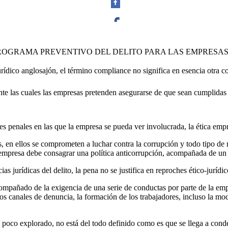
Facebook
ROGRAMA PREVENTIVO DEL DELITO PARA LAS EMPRESAS
o anglosajón, el término compliance no significa en esencia otra cosa q
 las cuales las empresas pretenden asegurarse de que sean cumplidas las
Twitter
yes penales en las que la empresa se pueda ver involucrada, la ética emp
 en ellos se comprometen a luchar contra la corrupción y todo tipo de m
a empresa debe consagrar una política anticorrupción, acompañada de u
Whatsapp
s jurídicas del delito, la pena no se justifica en reproches ético-jurídic
compañado de la exigencia de una serie de conductas por parte de la e
los canales de denuncia, la formación de los trabajadores, incluso la mo
poco explorado, no está del todo definido como es que se llega a conde