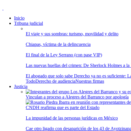
Inicio
Tribuna judicial
El viaje y sus sombras: turismo, movilidad y delito
Chiapas, víctima de la delincuencia
El final de la Ley Serrano (con pase VIP)
Las nuevas huellas del crimen: De Sherlock Holmes a la In
El abogado que solo sabe Derecho ya no es suficiente: Las
Todo
Derecho de audiencia
Nuestras firmas
Justicia
Vinculan a proceso a Alegres del Barranco por apología
CNDH reafirma que es parte del Estado
La impunidad de las personas jurídicas en México
Cae otro ligado con desaparición de los 43 de Ayotzinap