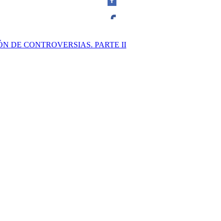
Facebook
N DE CONTROVERSIAS. PARTE II
Twitter
Whatsapp