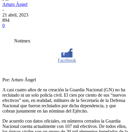
Arturo Ángel
-
21 abril, 2023
894
0
Notimex
Facebook
Twitter
Por: Arturo Ángel
A casi cuatro años de su creación la Guardia Nacional (GN) no ha
Whatsapp
reclutado ni un solo policía civil. El cien por ciento de sus “nuevos
efectivos” son, en realidad, militares de la Secretaría de la Defensa
Nacional que fueron reclutados por dicha dependencia, y que
cobran justamente en las nóminas del Ejército.
Linkedin
De acuerdo con datos oficiales, en números cerrados la Guardia
Nacional cuenta actualmente con 107 mil efectivos. De todos ellos,
los únicos civiles son un grupo de 20 mil elementos heredados de la