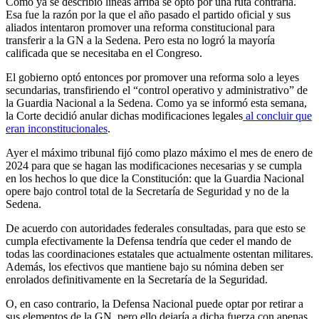
Como ya se describió líneas arriba se optó por una ruta contraria.
Esa fue la razón por la que el año pasado el partido oficial y sus
aliados intentaron promover una reforma constitucional para
transferir a la GN a la Sedena. Pero esta no logró la mayoría
calificada que se necesitaba en el Congreso.
El gobierno optó entonces por promover una reforma solo a leyes
secundarias, transfiriendo el “control operativo y administrativo” de
la Guardia Nacional a la Sedena. Como ya se informó esta semana,
la Corte decidió anular dichas modificaciones legales
al concluir que
eran inconstitucionales
.
Ayer el máximo tribunal fijó como plazo máximo el mes de enero de
2024 para que se hagan las modificaciones necesarias y se cumpla
en los hechos lo que dice la Constitución: que la Guardia Nacional
opere bajo control total de la Secretaría de Seguridad y no de la
Sedena.
Bluesky
De acuerdo con autoridades federales consultadas, para que esto se
cumpla efectivamente la Defensa tendría que ceder el mando de
todas las coordinaciones estatales que actualmente ostentan militares.
Threads
Además, los efectivos que mantiene bajo su nómina deben ser
enrolados definitivamente en la Secretaría de la Seguridad.
O, en caso contrario, la Defensa Nacional puede optar por retirar a
sus elementos de la GN, pero ello dejaría a dicha fuerza con apenas