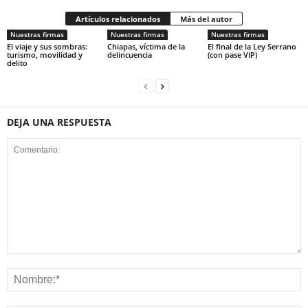
Artículos relacionados
Más del autor
Nuestras firmas
Nuestras firmas
Nuestras firmas
El viaje y sus sombras:
Chiapas, víctima de la
El final de la Ley Serrano
turismo, movilidad y
delincuencia
(con pase VIP)
delito
DEJA UNA RESPUESTA