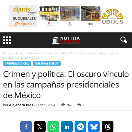
Inicio
Nuestras firmas
Crimen y política: El oscuro vínculo en las campañas
presidenciales de México
TRIBUNA JUDICIAL
NUESTRAS FIRMAS
Crimen y política: El oscuro vínculo
en las campañas presidenciales
de México
Por
Alejandra Islas
-
9 abril, 2024
767
0