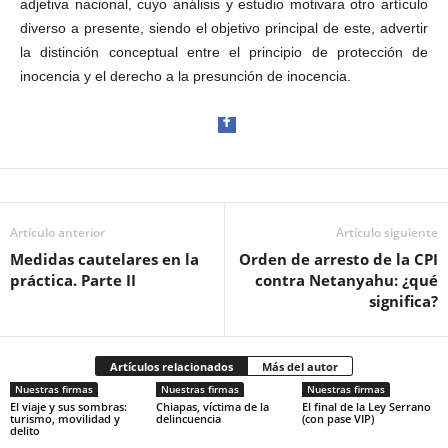
adjetiva nacional, cuyo análisis y estudio motivara otro artículo
diverso a presente, siendo el objetivo principal de este, advertir
la distinción conceptual entre el principio de protección de
inocencia y el derecho a la presunción de inocencia.
Artículo anterior
Facebook
Artículo siguiente
Medidas cautelares en la
Orden de arresto de la CPI
práctica. Parte II
contra Netanyahu: ¿qué
significa?
Artículos relacionados
Más del autor
Twitter
Nuestras firmas
Nuestras firmas
Nuestras firmas
El viaje y sus sombras:
Chiapas, víctima de la
El final de la Ley Serrano
turismo, movilidad y
delincuencia
(con pase VIP)
delito