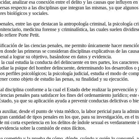
dar, analizar esa conexión entre el delito y las causas que influyen en 
versas respecto a las disciplinas que integran las mismas, ya que alguno
res biológicos y sociales.
enales, entre las que destacan la antropología criminal, la psicología cri
enitenciario, medicina forense y criminalística, las cuales suelen divid
o refiere Porte Petit.
sificación de las ciencias penales, me permito únicamente hacer mención d
 donde las primeras se consideran disciplinas explicativas de las causas
enal a lograr su objetivo, basándose en datos y evidencia.
l, la cual estudia la conducta del delincuente en tres partes, los caract
studiar la psique del hombre delincuente, determinando los desarrollos o 
mos perfiles psicológicos; la psicología judicial, estudia el modo de co
 tener como objeto de estudio las penas, su finalidad y su ejecución.
al disciplina conforme a la cual el Estado debe realizar la prevención y 
ciencias penales para satisfacer los fines del ordenamiento jurídico; est
Estado, ya que su aplicación ayuda a prevenir conductas delictivas o bien
auxiliar, desde el punto de vista médico, la labor pericial para la admin
an cantidad de tipos penales en los que, para su investigación, en el t
mi corta experiencia en los delitos de índole sexual es verdaramente im
videncia sobre la comisión de estos ilícitos.
e ha cometido y la prueba de cómo, dónde, cuándo y quién lo consumó, as