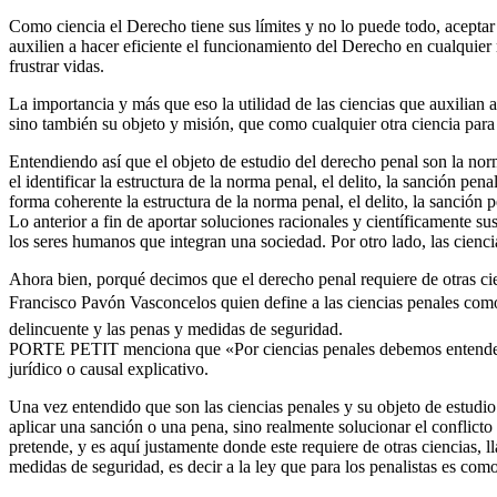
Como ciencia el Derecho tiene sus límites y no lo puede todo, aceptar 
auxilien a hacer eficiente el funcionamiento del Derecho en cualquier r
frustrar vidas.
La importancia y más que eso la utilidad de las ciencias que auxilian a
sino también su objeto y misión, que como cualquier otra ciencia para 
Entendiendo así que el objeto de estudio del derecho penal son la norma
el identificar la estructura de la norma penal, el delito, la sanción pen
forma coherente la estructura de la norma penal, el delito, la sanción p
Lo anterior a fin de aportar soluciones racionales y científicamente s
los seres humanos que integran una sociedad. Por otro lado, las cienci
Ahora bien, porqué decimos que el derecho penal requiere de otras cien
Francisco Pavón Vasconcelos quien define a las ciencias penales como u
delincuente y las penas y medidas de seguridad.
PORTE PETIT menciona que «Por ciencias penales debemos entender el c
jurídico o causal explicativo.
Una vez entendido que son las ciencias penales y su objeto de estudio p
aplicar una sanción o una pena, sino realmente solucionar el conflicto
pretende, y es aquí justamente donde este requiere de otras ciencias, l
medidas de seguridad, es decir a la ley que para los penalistas es como