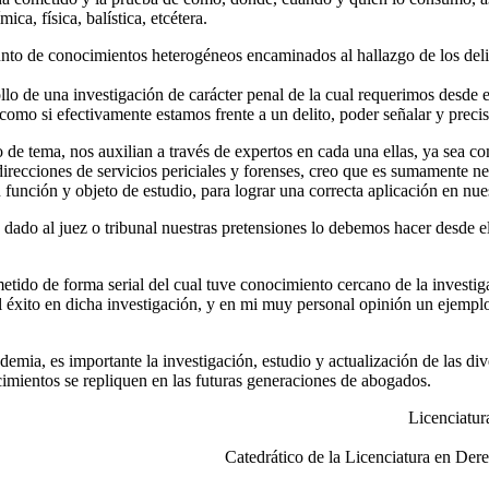
ca, física, balística, etcétera.
njunto de conocimientos heterogéneos encaminados al hallazgo de los del
arrollo de una investigación de carácter penal de la cual requerimos de
mo si efectivamente estamos frente a un delito, poder señalar y precisa
argo de tema, nos auxilian a través de expertos en cada una ellas, ya sea
direcciones de servicios periciales y forenses, creo que es sumamente ne
función y objeto de estudio, para lograr una correcta aplicación en nue
dado al juez o tribunal nuestras pretensiones lo debemos hacer desde 
etido de forma serial del cual tuve conocimiento cercano de la investig
l éxito en dicha investigación, y en mi muy personal opinión un ejemplo 
demia, es importante la investigación, estudio y actualización de las di
ocimientos se repliquen en las futuras generaciones de abogados.
Licenciatu
Catedrático de la Licenciatura en De