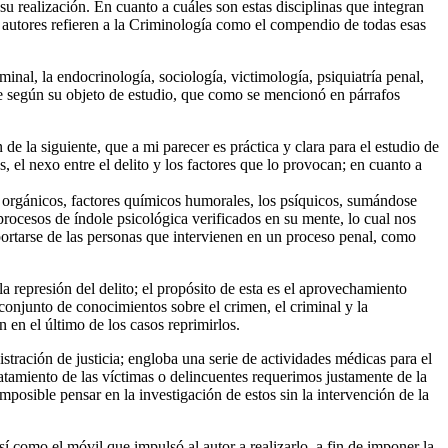
su realización. En cuanto a cuáles son estas disciplinas que integran
s autores refieren a la Criminología como el compendio de todas esas
minal, la endocrinología, sociología, victimología, psiquiatría penal,
irse según su objeto de estudio, que como se mencionó en párrafos
e la siguiente, que a mi parecer es práctica y clara para el estudio de
, el nexo entre el delito y los factores que lo provocan; en cuanto a
eres orgánicos, factores químicos humorales, los psíquicos, sumándose
procesos de índole psicológica verificados en su mente, lo cual nos
mportarse de las personas que intervienen en un proceso penal, como
la represión del delito; el propósito de esta es el aprovechamiento
e conjunto de conocimientos sobre el crimen, el criminal y la
 en el último de los casos reprimirlos.
istración de justicia; engloba una serie de actividades médicas para el
ratamiento de las víctimas o delincuentes requerimos justamente de la
posible pensar en la investigación de estos sin la intervención de la
í como el móvil que impulsó al autor a realizarlo, a fin de imponer la