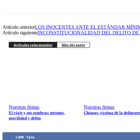
Artículo anterior
LOS INOCENTES ANTE EL ESTÁNDAR MÍN
Artículo siguiente
INCONSTITUCIONALIDAD DEL DELITO DE
Artículos relacionados
Más del autor
Nuestras firmas
Nuestras firmas
El viaje y sus sombras: turismo,
Chiapas, víctima de la delincue
movilidad y delito
1,000
Fans