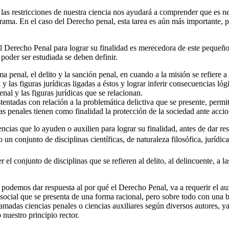
Facebook
las restricciones de nuestra ciencia nos ayudará a comprender que es ne
ama. En el caso del Derecho penal, esta tarea es aún más importante, pue
l Derecho Penal para lograr su finalidad es merecedora de este pequeño an
poder ser estudiada se deben definir.
Twitter
 penal, el delito y la sanción penal, en cuando a la misión se refiere a
al y las figuras jurídicas ligadas a éstos y lograr inferir consecuencias l
enal y las figuras jurídicas que se relacionan.
ustentadas con relación a la problemática delictiva que se presente, per
as penales tienen como finalidad la protección de la sociedad ante acci
Whatsapp
cias que lo ayuden o auxilien para lograr su finalidad, antes de dar res
n conjunto de disciplinas científicas, de naturaleza filosófica, jurídica
onjunto de disciplinas que se refieren al delito, al delincuente, a la
odemos dar respuesta al por qué el Derecho Penal, va a requerir el auxil
 social que se presenta de una forma racional, pero sobre todo con una 
Linkedin
lamadas ciencias penales o ciencias auxiliares según diversos autores, y
 nuestro principio rector.