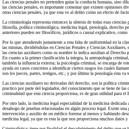
Las ciencias penales no pretenden guiar la conducta humana, sino diluci
las ciencias penales, es importante comentar que existen opiniones di
otras ciencias penales, ya que esta ve al delito como un efecto de facto
La criminología representa entonces la síntesis de todas esas ciencias p
filosofía, política criminológica, medicina legal, penología, derecho p
anteriores pueden ser filosóficos, jurídicos o causal explicativo, como l
Por lo que atendiendo justamente a esta falta de uniformidad en la cla
las mismas, dividiéndolas en Ciencias Penales y Ciencias Auxiliares, en
las ciencias auxiliares como su nombre lo indica auxilian al Derecho p
En cuanto a la primer clasificación la integra, la antropología crimina
también la influencia externa; la psicología criminal, se encarga de e
ayuda en casos concretos a identificar ciertos rasgos los cuales llama
son los jueces, partes, testigos, etc.; y por último la penología esta va
Las ciencias auxiliares no derivadas del derecho, son la política crimin
practico por parte del legislador, del conocimiento que se tiene de las 
criminalidad que esta ciencia proporciona, es de gran utilidad para el 
Por otro lado, la medicina legal especialidad de la medicina dedicada a 
desahogo de pruebas relacionadas en algún proceso legal. Existe una gr
intervención y auxilio de un médico forense al menos y hablando desde 
medicina legal, ya que es esta la que nos proporciona muchos datos y e
Criminalística: tiene por finalidad el descubrimiento del delito que s