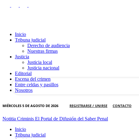
Inicio
Tribuna judicial
Derecho de audiencia
Nuestras firmas
tu nombre de usuario
Justicia
Justicia local
Justicia nacional
tu contraseña
Editorial
Escena del crimen
Entre celdas y pasillos
Nosotros
MIÉRCOLES 5 DE AGOSTO DE 2026
REGISTRARSE / UNIRSE
CONTACTO
Notitia Criminis El Portal de Difusión del Saber Penal
Inicio
Tribuna judicial