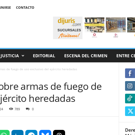
UNIRSE
CONTACTO
JUSTICIA
EDITORIAL
ESCENA DEL CRIMEN
ENTRE C
mas de fuego de uso exclusivo del ejército heredadas
obre armas de fuego de
ejército heredadas
24
789
0
Dere