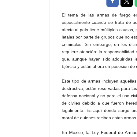
t
a
El tema de las armas de fuego en
l
especialmente cuando se trata de aqu
d
afecta al país tiene múltiples causas
e
letales por parte de grupos que no es
D
i
criminales. Sin embargo, en los últ
f
requiere atención: la responsabilida
u
que, aunque hayan sido adquiridas le
s
Ejército y están ahora en posesión de c
i
ó
Este tipo de armas incluyen aquellas
n
destructiva, están reservadas para l
d
e
defensa nacional y no para el uso ci
l
de civiles debido a que fueron here
S
legalmente. Es aquí donde surge una
a
moral de quienes reciben estas armas 
b
e
En México, la Ley Federal de Armas
r