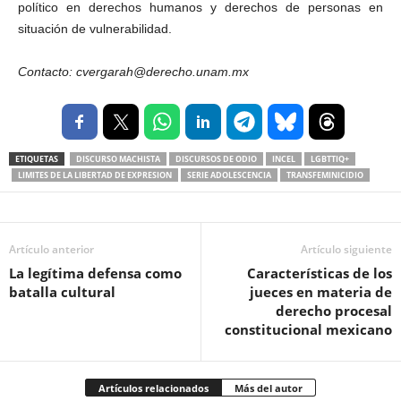
político en derechos humanos y derechos de personas en
situación de vulnerabilidad.
Contacto: cvergarah@derecho.unam.mx
ETIQUETAS
DISCURSO MACHISTA
DISCURSOS DE ODIO
INCEL
LGBTTIQ+
LIMITES DE LA LIBERTAD DE EXPRESION
SERIE ADOLESCENCIA
TRANSFEMINICIDIO
Artículo anterior
Artículo siguiente
La legítima defensa como
Características de los
batalla cultural
jueces en materia de
derecho procesal
constitucional mexicano
Artículos relacionados
Más del autor