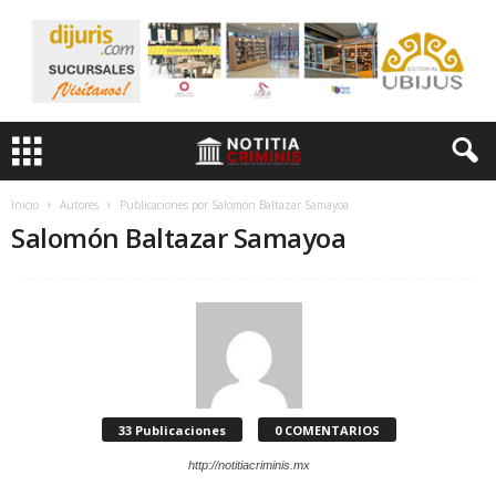
Inicio
Autores
Publicaciones por Salomón Baltazar Samayoa
Salomón Baltazar Samayoa
33 Publicaciones
0 COMENTARIOS
http://notitiacriminis.mx