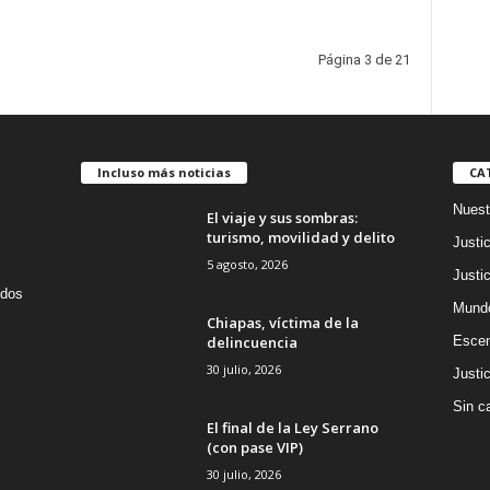
Página 3 de 21
Incluso más noticias
CA
Nuest
El viaje y sus sombras:
turismo, movilidad y delito
Justic
5 agosto, 2026
Justic
idos
Mund
Chiapas, víctima de la
delincuencia
Escen
30 julio, 2026
Justic
Sin c
El final de la Ley Serrano
(con pase VIP)
30 julio, 2026