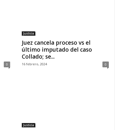
Justicia
Juez cancela proceso vs el
último imputado del caso
Collado; se...
16 febrero, 2024
0
0
Justicia