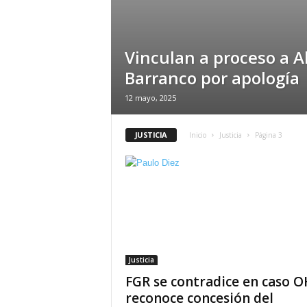
t
a
l
Vinculan a proceso a A
d
e
Barranco por apología
D
12 mayo, 2025
i
f
u
JUSTICIA
Inicio
Justicia
Página 3
s
i
ó
n
d
e
l
S
a
Justicia
b
FGR se contradice en caso O
e
reconoce concesión del
r