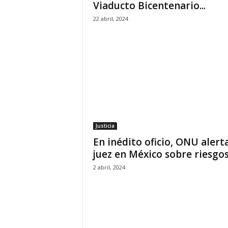
Viaducto Bicentenario...
P
e
22 abril, 2024
n
a
l
Justicia
En inédito oficio, ONU alert
juez en México sobre riesgos.
2 abril, 2024