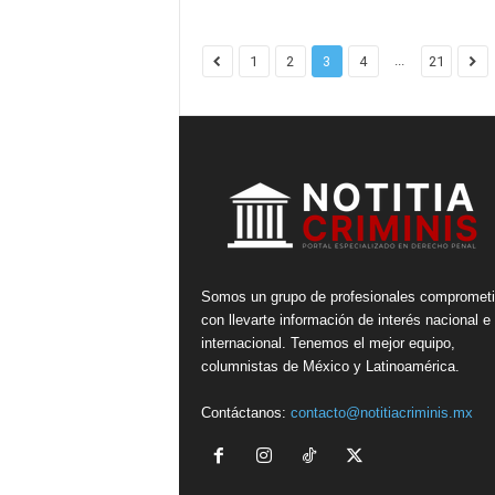
...
1
2
3
4
21
Somos un grupo de profesionales compromet
con llevarte información de interés nacional e
internacional. Tenemos el mejor equipo,
columnistas de México y Latinoamérica.
Contáctanos:
contacto@notitiacriminis.mx