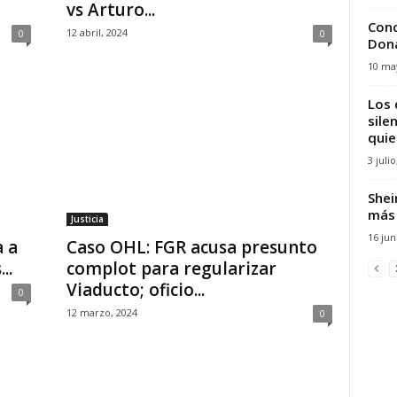
vs Arturo...
Conc
12 abril, 2024
0
0
Dona
10 ma
Los 
sile
quie
3 julio
Shei
más 
Justicia
16 jun
a a
Caso OHL: FGR acusa presunto
..
complot para regularizar
Viaducto; oficio...
0
12 marzo, 2024
0