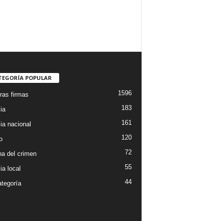
TEGORÍA POPULAR
1596
ras firmas
183
ia
161
ia nacional
120
o
72
a del crimen
55
ia local
44
ategoría