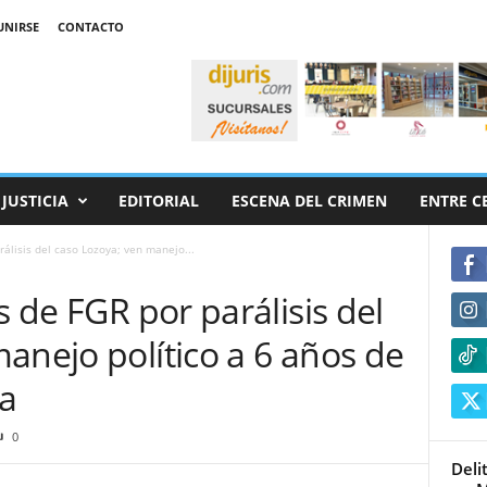
UNIRSE
CONTACTO
JUSTICIA
EDITORIAL
ESCENA DEL CRIMEN
ENTRE C
rálisis del caso Lozoya; ven manejo...
s de FGR por parálisis del
anejo político a 6 años de
ia
0
Deli