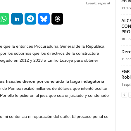
en M
Crédito: especial
13 dic
ALC
CON
PRO
18 jun
 que la entonces Procuraduría General de la República
Dere
por los sobornos que los directivos de la constructora
11 abr
pagado en 2012 y 2013 a Emilio Lozoya para obtener
FGR 
Robl
s fiscales dieron por concluida la larga indagatoria
1 sept
r de Pemex recibió millones de dólares que intentó ocultar
or ello le pidieron al juez que sea enjuiciado y condenado
, ni sentencia ni reparación del daño. El proceso penal se