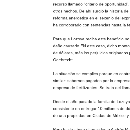
recurso llamado “criterio de oportunidad”.
otros hechos. De ahí surgió la historia d
reforma energética en el sexenio del exp
ha corroborado con sentencias hasta la f
Para que Lozoya reciba este beneficio no
daño causado.EN este caso, dicho monto t
de dólares, más los perjuicios originados
Odebrecht.
La situación se complica porque en contr
similar: sobornos pagados por la empres
empresa de fertilizantes. Se trata del ll
Desde el año pasado la familia de Lozoy
consistente en entregar 10 millones de dól
de una propiedad en Ciudad de México y o
Pero hasta ahora el presidente Andrés 