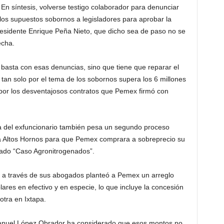
 En síntesis, volverse testigo colaborador para denunciar
e los supuestos sobornos a legisladores para aprobar la
residente Enrique Peña Nieto, que dicho sea de paso no se
echa.
 basta con esas denuncias, sino que tiene que reparar el
an solo por el tema de los sobornos supera los 6 millones
 por los desventajosos contratos que Pemex firmó con
a del exfuncionario también pesa un segundo proceso
a Altos Hornos para que Pemex comprara a sobreprecio su
amado “Caso Agronitrogenados”.
a a través de sus abogados planteó a Pemex un arreglo
ares en efectivo y en especie, lo que incluye la concesión
tra en Ixtapa.
Manuel López Obrador ha considerado que esos montos no