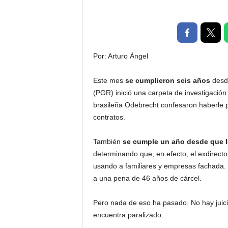
t
a
l
d
e
Por: Arturo Ángel
D
i
Este mes
se cumplieron seis años
desde
f
(PGR) inició una carpeta de investigación 
u
brasileña Odebrecht confesaron haberle 
s
i
contratos.
ó
n
También
se cumple un año desde que lo
d
determinando que, en efecto, el exdirecto
e
usando a familiares y empresas fachada. P
l
a una pena de 46 años de cárcel.
S
a
b
Pero nada de eso ha pasado. No hay juicio
e
encuentra paralizado.
r