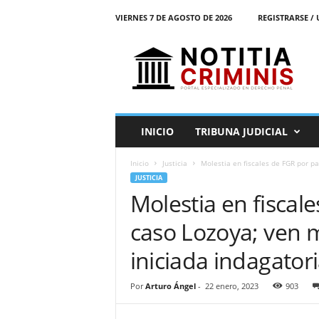
VIERNES 7 DE AGOSTO DE 2026
REGISTRARSE / 
N
o
t
i
t
i
a
INICIO
TRIBUNA JUDICIAL
C
r
Inicio
Justicia
Molestia en fiscales de FGR por pa
i
JUSTICIA
m
Molestia en fiscale
i
n
caso Lozoya; ven m
i
s
iniciada indagator
E
l
Por
Arturo Ángel
-
22 enero, 2023
903
P
o
r