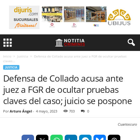
Inicio
Justicia
Defensa de Collado acusa ante juez a FGR de ocultar pruebas
claves...
JUSTICIA
Defensa de Collado acusa ante
juez a FGR de ocultar pruebas
claves del caso; juicio se pospone
Por
Arturo Ángel
-
4 mayo, 2023
703
0
Cuartoscuro