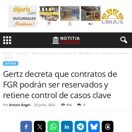
Inicio
Justicia
Gertz decreta que contratos de FGR podrán ser reservados y retiene
control...
JUSTICIA
Gertz decreta que contratos de
FGR podrán ser reservados y
retiene control de casos clave
Por
Arturo Ángel
-
20 junio, 2023
894
0