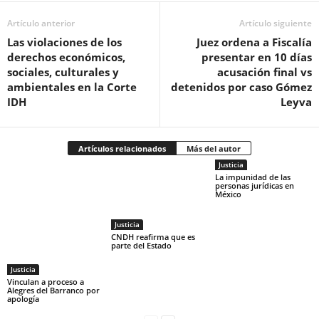
Artículo anterior
Artículo siguiente
Las violaciones de los
Juez ordena a Fiscalía
derechos económicos,
presentar en 10 días
sociales, culturales y
acusación final vs
ambientales en la Corte
detenidos por caso Gómez
IDH
Leyva
Artículos relacionados
Más del autor
Justicia
La impunidad de las
personas jurídicas en
México
Justicia
CNDH reafirma que es
parte del Estado
Justicia
Vinculan a proceso a
Alegres del Barranco por
apología